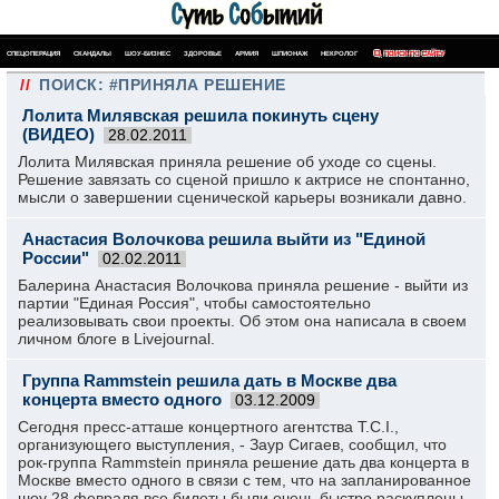
СПЕЦОПЕРАЦИЯ
СКАНДАЛЫ
ШОУ-БИЗНЕС
ЗДОРОВЬЕ
АРМИЯ
ШПИОНАЖ
НЕКРОЛОГ
ПОИСК ПО САЙТУ
//
ПОИСК: #ПРИНЯЛА РЕШЕНИЕ
Лолита Милявская решила покинуть сцену
(ВИДЕО)
28.02.2011
Лолита Милявская приняла решение об уходе со сцены.
Решение завязать со сценой пришло к актрисе не спонтанно,
мысли о завершении сценической карьеры возникали давно.
Анастасия Волочкова решила выйти из "Единой
России"
02.02.2011
Балерина Анастасия Волочкова приняла решение - выйти из
партии "Единая Россия", чтобы самостоятельно
реализовывать свои проекты. Об этом она написала в своем
личном блоге в Livejournal.
Группа Rammstein решила дать в Москве два
концерта вместо одного
03.12.2009
Сегодня пресс-атташе концертного агентства T.C.I.,
организующего выступления, - Заур Сигаев, сообщил, что
рок-группа Rammstein приняла решение дать два концерта в
Москве вместо одного в связи с тем, что на запланированное
шоу 28 февраля все билеты были очень быстро раскуплены