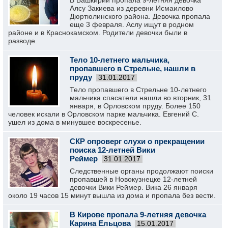
В Башкирии пропала 9-летняя девочка
Алсу Закиева из деревни Исмаилово
Дюртюлинского района. Девочка пропала
еще 3 февраля. Аслу ищут в родном
районе и в Краснокамском. Родители девочки были в
разводе.
Тело 10-летнего мальчика,
пропавшего в Стрельне, нашли в
пруду
31.01.2017
Тело пропавшего в Стрельне 10-летнего
мальчика спасатели нашли во вторник, 31
января, в Орловском пруду. Более 150
человек искали в Орловском парке мальчика. Евгений С.
ушел из дома в минувшее воскресенье.
СКР опроверг слухи о прекращении
поиска 12-летней Вики
Реймер
31.01.2017
Следственные органы продолжают поиски
пропавшей в Новокузнецке 12-летней
девочки Вики Реймер. Вика 26 января
около 19 часов 15 минут вышла из дома и пропала без вести.
В Кирове пропала 9-летняя девочка
Карина Ельцова
15.01.2017