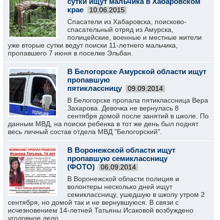
сутки ищут мальчика в Хабаровском
крае
10.06.2015
Спасатели из Хабаровска, поисково-
спасательный отряд из Амурска,
полицейские, военные и местные жители
уже вторые сутки ведут поиски 11-летнего мальчика,
пропавшего 7 июня в поселке Эльбан.
В Белогорске Амурской области ищут
пропавшую
пятиклассницу
09.09.2014
В Белогорске пропала пятиклассница Вера
Захарова. Девочка не вернулась 8
сентября домой после занятий в школе. По
данным МВД, на поиски ребенка в тот же день был поднят
весь личный состав отдела МВД "Белогорский".
В Воронежской области ищут
пропавшую семиклассницу
(ФОТО)
06.09.2014
В Воронежской области полиция и
волонтеры несколько дней ищут
семиклассницу, ушедшую в школу утром 2
сентября, но домой так и не вернувшуюся. В связи с
исчезновением 14-летней Татьяны Исаковой возбуждено
уголовное дело.