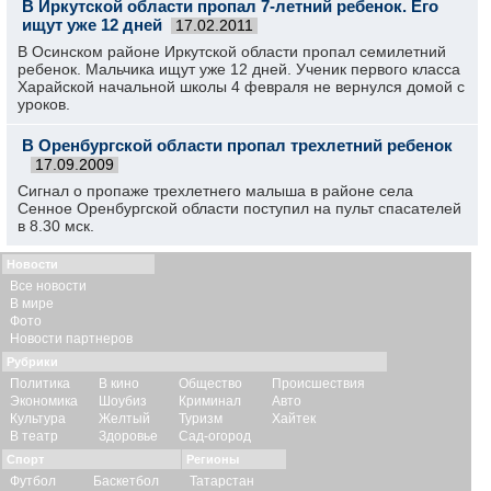
В Иркутской области пропал 7-летний ребенок. Его
ищут уже 12 дней
17.02.2011
В Осинском районе Иркутской области пропал семилетний
ребенок. Мальчика ищут уже 12 дней. Ученик первого класса
Харайской начальной школы 4 февраля не вернулся домой с
уроков.
В Оренбургской области пропал трехлетний ребенок
17.09.2009
Сигнал о пропаже трехлетнего малыша в районе села
Сенное Оренбургской области поступил на пульт спасателей
в 8.30 мск.
Новости
Все новости
В мире
Фото
Новости партнеров
Рубрики
Политика
В кино
Общество
Происшествия
Экономика
Шоубиз
Криминал
Авто
Культура
Желтый
Туризм
Хайтек
В театр
Здоровье
Сад-огород
Спорт
Регионы
Футбол
Баскетбол
Татарстан