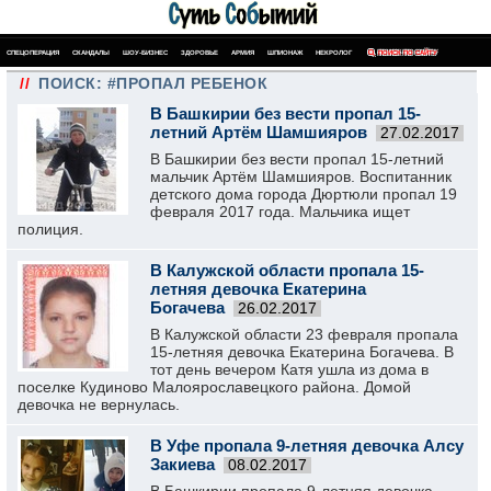
СПЕЦОПЕРАЦИЯ
СКАНДАЛЫ
ШОУ-БИЗНЕС
ЗДОРОВЬЕ
АРМИЯ
ШПИОНАЖ
НЕКРОЛОГ
ПОИСК ПО САЙТУ
//
ПОИСК: #ПРОПАЛ РЕБЕНОК
В Башкирии без вести пропал 15-
летний Артём Шамшияров
27.02.2017
В Башкирии без вести пропал 15-летний
мальчик Артём Шамшияров. Воспитанник
детского дома города Дюртюли пропал 19
февраля 2017 года. Мальчика ищет
полиция.
В Калужской области пропала 15-
летняя девочка Екатерина
Богачева
26.02.2017
В Калужской области 23 февраля пропала
15-летняя девочка Екатерина Богачева. В
тот день вечером Катя ушла из дома в
поселке Кудиново Малоярославецкого района. Домой
девочка не вернулась.
В Уфе пропала 9-летняя девочка Алсу
Закиева
08.02.2017