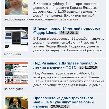
В Кирове в субботу, 14 января, пропала
девятилетняя девочка Карина Ельцова.
Девочка около 11.30 вышла из школы и
домой не пришла. До сих пор никакой
информации о местонахождении ребенка нет.
В Твери пропал 14-летний подросток
Федор Шопф
26.12.2016
В Твери в воскресенье, 25 декабря, ушел из
дома и не вернулся 14-летний местный
житель Федор Шопф. Подросток ушел из
дома и не вернулся. Родители обратились
в полицию.
Под Рязанью в Дягилеве пропал 8-
летний мальчик - ФОТО
20.11.2016
Под Рязанью в Дягилеве в субботу, 19
ноября, пропал 8-летний мальчик Павел
Ларин. Павлик вышел погулять с собакой из
дома по улице Усадебная и больше домой
не вернулся.
Пропавшего из дома трехлетнего
малыша в Туве ищут более сотни
человек
20.09.2016