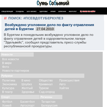
СПЕЦОПЕРАЦИЯ
СКАНДАЛЫ
ШОУ-БИЗНЕС
ЗДОРОВЬЕ
АРМИЯ
ШПИОНАЖ
НЕКРОЛОГ
ПОИСК ПО САЙТУ
//
ПОИСК: #ПСЕВДОТУБЕРКУЛЕЗ
Возбуждено уголовное дело по факту отравления
детей в Бурятии
27.04.2010
В Бурятии в понедельник возбуждено уголовное дело по
факту отравления детей в оздоровительном лагере
"Эдельвейс", сообщил представитель пресс-службы
республиканской прокуратуры.
Новости
Все новости
В мире
Фото
Новости партнеров
Рубрики
Политика
В кино
Общество
Происшествия
Экономика
Шоубиз
Криминал
Авто
Культура
Желтый
Туризм
Хайтек
В театр
Здоровье
Сад-огород
Спорт
Регионы
Футбол
Баскетбол
Татарстан
Хоккей
Автоспорт
Белоруссия