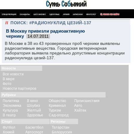
СПЕЦОПЕРАЦИЯ
СКАНДАЛЫ
ШОУ-БИЗНЕС
ЗДОРОВЬЕ
АРМИЯ
ШПИОНАЖ
НЕКРОЛОГ
ПОИСК ПО САЙТУ
//
ПОИСК: #РАДИОНУКЛИД ЦЕЗИЙ-137
В Москву привезли радиоактивную
чернику
14.07.2011
В Москве в 38 из 43 проверенных проб черники выявлены
радиоактивные вещества. Городская ветеринарная
лаборатория выявила предельно допустимые концентрации
радионуклида цезий-137.
Новости
Все новости
В мире
Фото
Новости партнеров
Рубрики
Политика
В кино
Общество
Происшествия
Экономика
Шоубиз
Криминал
Авто
Культура
Желтый
Туризм
Хайтек
В театр
Здоровье
Сад-огород
Спорт
Регионы
Футбол
Баскетбол
Татарстан
Хоккей
Автоспорт
Белоруссия