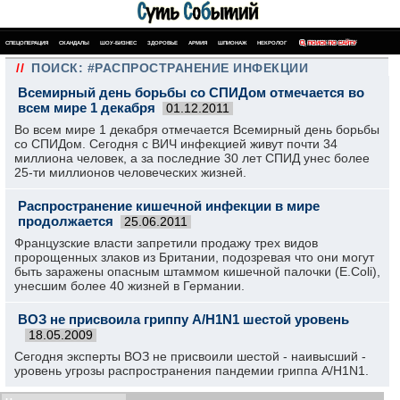
СПЕЦОПЕРАЦИЯ
СКАНДАЛЫ
ШОУ-БИЗНЕС
ЗДОРОВЬЕ
АРМИЯ
ШПИОНАЖ
НЕКРОЛОГ
ПОИСК ПО САЙТУ
//
ПОИСК: #РАСПРОСТРАНЕНИЕ ИНФЕКЦИИ
Всемирный день борьбы со СПИДом отмечается во
всем мире 1 декабря
01.12.2011
Во всем мире 1 декабря отмечается Всемирный день борьбы
со СПИДом. Сегодня с ВИЧ инфекцией живут почти 34
миллиона человек, а за последние 30 лет СПИД унес более
25-ти миллионов человеческих жизней.
Распространение кишечной инфекции в мире
продолжается
25.06.2011
Французские власти запретили продажу трех видов
пророщенных злаков из Британии, подозревая что они могут
быть заражены опасным штаммом кишечной палочки (E.Coli),
унесшим более 40 жизней в Германии.
ВОЗ не присвоила гриппу А/Н1N1 шестой уровень
18.05.2009
Сегодня эксперты ВОЗ не присвоили шестой - наивысший -
уровень угрозы распространения пандемии гриппа А/Н1N1.