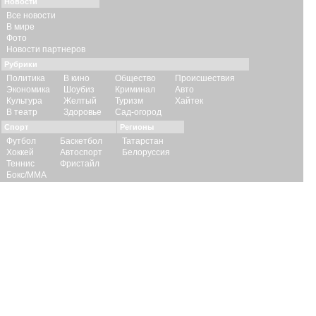
Новости
Все новости
В мире
Фото
Новости партнеров
Рубрики
Политика
В кино
Общество
Происшествия
Экономика
Шоубиз
Криминал
Авто
Культура
Желтый
Туризм
Хайтек
В театр
Здоровье
Сад-огород
Спорт
Регионы
Футбол
Баскетбол
Татарстан
Хоккей
Автоспорт
Белоруссия
Теннис
Фристайл
Бокс/ММА