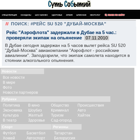
СПЕЦОПЕРАЦИЯ
СКАНДАЛЫ
ШОУ-БИЗНЕС
ЗДОРОВЬЕ
АРМИЯ
ШПИОНАЖ
НЕКРОЛОГ
ПОИСК ПО САЙТУ
//
ПОИСК: #РЕЙС SU 520 "ДУБАЙ-МОСКВА"
Рейс "Аэрофлота" задержали в Дубае на 5 час.:
проверяли экипаж на опьянение
07.11.2010
В Дубае сегодня задержан на 5 часов вылет рейса SU 520
"Дубай-Москва" авиакомпании "Аэрофлот - российские
авиалинии". Заподозрили, что экипаж самолета находится в
стоянии алкогольного опьянения.
Новости
Все новости
В мире
Фото
Новости партнеров
Рубрики
Политика
В кино
Общество
Происшествия
Экономика
Шоубиз
Криминал
Авто
Культура
Желтый
Туризм
Хайтек
В театр
Здоровье
Сад-огород
Спорт
Регионы
Футбол
Баскетбол
Татарстан
Хоккей
Автоспорт
Белоруссия