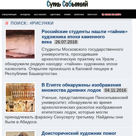
СПЕЦОПЕРАЦИЯ
СКАНДАЛЫ
ШОУ-БИЗНЕС
ЗДОРОВЬЕ
АРМИЯ
ШПИОНАЖ
НЕКРОЛОГ
ПОИСК ПО САЙТУ
//
ПОИСК: #РИСУНКИ
Российские студенты нашли «тайник»
художника эпохи каменного
века
26.07.2018
Студенты Московского государственного
университета, проходившие
археологическую практику на Урале ,
обнаружили редкую находку: «тайник» художника эпохи
палеолита. Открытие произошло в Каповой пещере в
Республике Башкортостан.
В Египте обнаружены изображения
множества древних лодок
04.11.2016
Ученые, представляющие Пенсильванский
университет, обнаружили во время
археологических раскопок изображения
египетских лодок, которые могли
принадлежать фараону Сенусерту третьему. Найдены они
были в Абидосе.
Доисторический художник помог