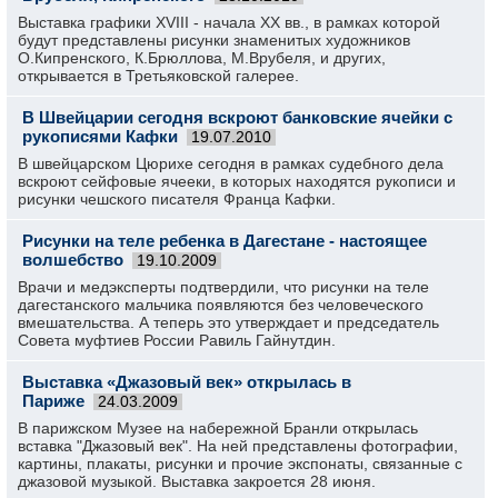
Выставка графики XVIII - начала XX вв., в рамках которой
будут представлены рисунки знаменитых художников
О.Кипренского, К.Брюллова, М.Врубеля, и других,
открывается в Третьяковской галерее.
В Швейцарии сегодня вскроют банковские ячейки с
рукописями Кафки
19.07.2010
В швейцарском Цюрихе сегодня в рамках судебного дела
вскроют сейфовые ячееки, в которых находятся рукописи и
рисунки чешского писателя Франца Кафки.
Рисунки на теле ребенка в Дагестане - настоящее
волшебство
19.10.2009
Врачи и медэксперты подтвердили, что рисунки на теле
дагестанского мальчика появляются без человеческого
вмешательства. А теперь это утверждает и председатель
Совета муфтиев России Равиль Гайнутдин.
Выставка «Джазовый век» открылась в
Париже
24.03.2009
В парижском Музее на набережной Бранли открылась
вставка "Джазовый век". На ней представлены фотографии,
картины, плакаты, рисунки и прочие экспонаты, связанные с
джазовой музыкой. Выставка закроется 28 июня.