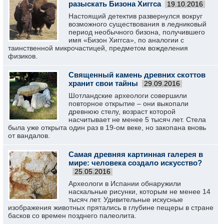
разыскать Бизона Хиггса
19.10.2016
Настоящий детектив развернулся вокруг
возможного существования в ледниковый
период необычного бизона, получившего
имя «Бизон Хиггса», по аналогии с
таинственной микрочастицей, предметом вожделения
физиков.
Священный камень древних скоттов
хранит свои тайны
29.09.2016
Шотландские археологи совершили
повторное открытие – они выкопали
древнюю стелу, возраст которой
насчитывает не менее 5 тысяч лет. Стела
была уже открыта один раз в 19-ом веке, но закопана вновь
от вандалов.
Самая древняя картинная галерея в
мире: человека создало искусство?
25.05.2016
Археологи в Испании обнаружили
наскальные рисунки, которым не менее 14
тысяч лет. Удивительные искусные
изображения животных прятались в глубине пещеры в стране
басков со времен позднего палеолита.