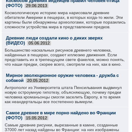
Космосом древних индейцев правил человек-птица
(ФОТО)
29.06.2013
Космологическую историю мира нарисовали древние
обитатели Америки в пещерах, в которых когда-то жили. Эти
картины были обнаружены археологами, которые поразились
сложности устройства мира в представлении предков.
Древние люди создали кино о диких зверях
(ВИДЕО)
05.06.2012
Большинство наскальных рисунков древнего человека,
найденных в пещерах, создают иллюзию движения. Если
представить их в трепещущем свете факелов, можно понять,
что наши предки, скорее всего, смотрели на них, как в кино.
Мирное эволюционное оружие человека - дружба с
собакой
20.05.2012
Антрополог из Университета штата Пенсильвания выдвинул
новую остроумную гипотезу, объясняющую, почему предки
человека кроманьонцы смогли заселить Европу, в то время
как неандертальцы все постепенно вымерли.
Самое древнее в мире порно найдено во Франции
(ФОТО)
15.05.2012
Самые древние рисунки, вырезанные в камне, созданные
37000 лет назад найдены во Франции: на них изображены