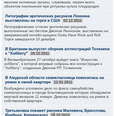
женские интимные органы, служившие, скорее всего,
объектом поклонения при ритуалах культа плодородия.
Литографии эротических рисунков Леннона
выставлены на торги в США
02.12.2011
Литографические оттиски эротических рисунков,
выполненные экс-битлом Джоном Ленноном, выставлены на
американский онлайн-аукцион Gotta Have Rock and Roll.
Торги завершатся 10 декабря.
В Британии выпустят сборник иллюстраций Толкиена
к "Хоббиту"
26.10.2011
В Великобритании 27 октября выйдет книга "Искусство
хоббита", в которой впервые собраны все иллюстрации к
"Хоббиту", созданные Джоном Р.Р. Толкиеном.
В Амурской области семиклассница повесилась на
ремне в своей квартире
12.01.2011
Возбуждено уголовное дело по факту самоубийства
семиклассницы в городе Благовещенске которую обнаружили
мертвой вечером 11 января. Девочка повесилась на ремне в
собственной квартире.
Третьяковка покажет рисунки Малевича, Брюллова,
Врубеля, Кипренского
28.10.2010