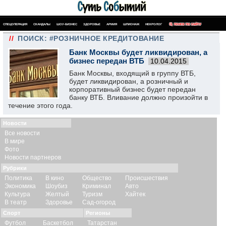
СПЕЦОПЕРАЦИЯ
СКАНДАЛЫ
ШОУ-БИЗНЕС
ЗДОРОВЬЕ
АРМИЯ
ШПИОНАЖ
НЕКРОЛОГ
ПОИСК ПО САЙТУ
//
ПОИСК: #РОЗНИЧНОЕ КРЕДИТОВАНИЕ
Банк Москвы будет ликвидирован, а
бизнес передан ВТБ
10.04.2015
Банк Москвы, входящий в группу ВТБ,
будет ликвидирован, а розничный и
корпоративный бизнес будет передан
банку ВТБ. Вливание должно произойти в
течение этого года.
Новости
Все новости
В мире
Фото
Новости партнеров
Рубрики
Политика
В кино
Общество
Происшествия
Экономика
Шоубиз
Криминал
Авто
Культура
Желтый
Туризм
Хайтек
В театр
Здоровье
Сад-огород
Спорт
Регионы
Футбол
Баскетбол
Татарстан