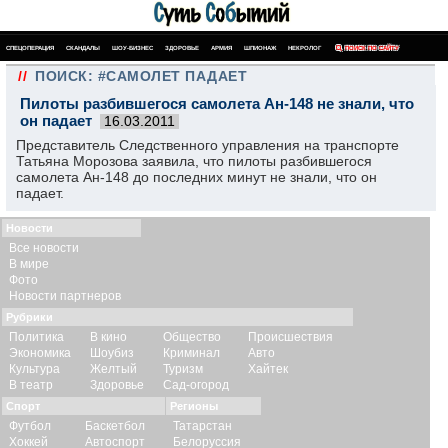
СПЕЦОПЕРАЦИЯ
СКАНДАЛЫ
ШОУ-БИЗНЕС
ЗДОРОВЬЕ
АРМИЯ
ШПИОНАЖ
НЕКРОЛОГ
ПОИСК ПО САЙТУ
//
ПОИСК: #САМОЛЕТ ПАДАЕТ
Пилоты разбившегося самолета Ан-148 не знали, что
он падает
16.03.2011
Представитель Следственного управления на транспорте
Татьяна Морозова заявила, что пилоты разбившегося
самолета Ан-148 до последних минут не знали, что он
падает.
Новости
Все новости
В мире
Фото
Новости партнеров
Рубрики
Политика
В кино
Общество
Происшествия
Экономика
Шоубиз
Криминал
Авто
Культура
Желтый
Туризм
Хайтек
В театр
Здоровье
Сад-огород
Спорт
Регионы
Футбол
Баскетбол
Татарстан
Хоккей
Автоспорт
Белоруссия