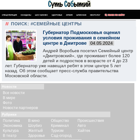
СПЕЦОПЕРАЦИЯ
СКАНДАЛЫ
ШОУ-БИЗНЕС
ЗДОРОВЬЕ
АРМИЯ
ШПИОНАЖ
НЕКРОЛОГ
ПОИСК ПО САЙТУ
//
ПОИСК: #СЕМЕЙНЫЕ ЦЕНТРЫ
Губернатор Подмосковья оценил
условия проживания в семейном
центре в Дмитрове
04.05.2024
Андрей Воробьев посетил Семейный центр
«Дмитровский», где проживают более 120
детей и подростков в возрасте от 4 до 23
лет. Губернатор уже навещал ребят в этом центре 5 лет
назад. Об этом сообщает пресс-служба правительства
Московской области.
Новости
Все новости
В мире
Фото
Новости партнеров
Рубрики
Политика
В кино
Общество
Происшествия
Экономика
Шоубиз
Криминал
Авто
Культура
Желтый
Туризм
Хайтек
В театр
Здоровье
Сад-огород