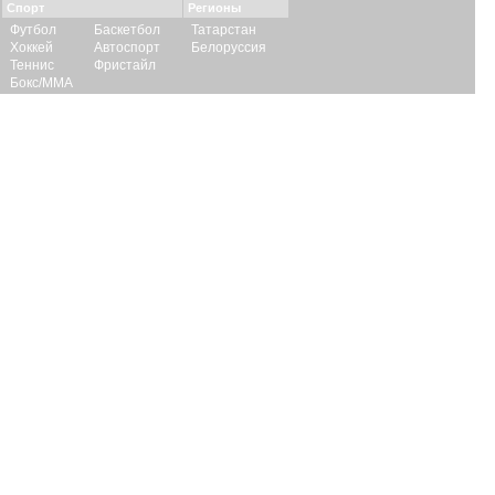
Спорт
Регионы
Футбол
Баскетбол
Татарстан
Хоккей
Автоспорт
Белоруссия
Теннис
Фристайл
Бокс/ММА