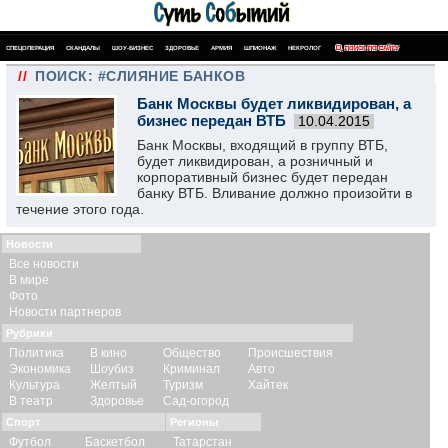
СПЕЦОПЕРАЦИЯ
СКАНДАЛЫ
ШОУ-БИЗНЕС
ЗДОРОВЬЕ
АРМИЯ
ШПИОНАЖ
НЕКРОЛОГ
ПОИСК ПО САЙТУ
//
ПОИСК: #СЛИЯНИЕ БАНКОВ
Банк Москвы будет ликвидирован, а
бизнес передан ВТБ
10.04.2015
Банк Москвы, входящий в группу ВТБ,
будет ликвидирован, а розничный и
корпоративный бизнес будет передан
банку ВТБ. Вливание должно произойти в
течение этого года.
Новости
Все новости
В мире
Фото
Новости партнеров
Рубрики
Политика
В кино
Общество
Происшествия
Экономика
Шоубиз
Криминал
Авто
Культура
Желтый
Туризм
Хайтек
В театр
Здоровье
Сад-огород
Спорт
Регионы
Футбол
Баскетбол
Татарстан