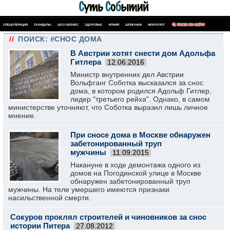
СПЕЦОПЕРАЦИЯ
СКАНДАЛЫ
ШОУ-БИЗНЕС
ЗДОРОВЬЕ
АРМИЯ
ШПИОНАЖ
НЕКРОЛОГ
ПОИСК ПО САЙТУ
//
ПОИСК: #СНОС ДОМА
В Австрии хотят снести дом Адольфа
Гитлера
12.06.2016
Министр внутренних дел Австрии
Вольфганг Соботка высказался за снос
дома, в котором родился Адольф Гитлер,
лидер "третьего рейха". Однако, в самом
министерстве уточняют, что Соботка выразил лишь личное
мнение.
При сносе дома в Москве обнаружен
забетонированный труп
мужчины
11.09.2015
Накануне в ходе демонтажа одного из
домов на Погодинской улице в Москве
обнаружен забетонированный труп
мужчины. На теле умершего имеются признаки
насильственной смерти.
Сокуров проклял строителей и чиновников за снос
истории Питера
27.08.2012