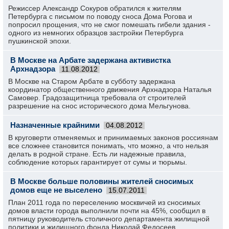
Режиссер Александр Сокуров обратился к жителям
Петербурга с письмом по поводу сноса Дома Рогова и
попросил прощения, что не смог помешать гибели здания -
одного из немногих образцов застройки Петербурга
пушкинской эпохи.
В Москве на Арбате задержана активистка
Архнадзора
11.08.2012
В Москве на Старом Арбате в субботу задержана
координатор общественного движения Архнадзора Наталья
Самовер. Градозащитница требовала от строителей
разрешение на снос исторического дома Мельгунова.
Назначенные крайними
04.08.2012
В круговерти отменяемых и принимаемых законов россиянам
все сложнее становится понимать, что можно, а что нельзя
делать в родной стране. Есть ли надежные правила,
соблюдение которых гарантирует от сумы и тюрьмы.
В Москве больше половины жителей сносимых
домов еще не выселено
15.07.2011
План 2011 года по переселению москвичей из сносимых
домов власти города выполнили почти на 45%, сообщил в
пятницу руководитель столичного департамента жилищной
политики и жилищного фонда Николай Федосеев.