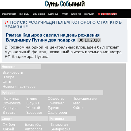
СПЕЦОПЕРАЦИЯ
СКАНДАЛЫ
ШОУ-БИЗНЕС
ЗДОРОВЬЕ
АРМИЯ
ШПИОНАЖ
НЕКРОЛОГ
ПОИСК ПО САЙТУ
//
ПОИСК: #СОУЧРЕДИТЕЛЕМ КОТОРОГО СТАЛ КЛУБ
"РАМЗАН"
Рамзан Кадыров сделал на день рождения
Владимиру Путину два подарка
08.10.2010
В Грозном на одной из центральных площадей был открыт
музыкальный фонтан, названный в честь премьер-министра
РФ Владимира Путина.
Новости
Все новости
В мире
Фото
Новости партнеров
Рубрики
Политика
В кино
Общество
Происшествия
Экономика
Шоубиз
Криминал
Авто
Культура
Желтый
Туризм
Хайтек
В театр
Здоровье
Сад-огород
Спорт
Регионы
Футбол
Баскетбол
Татарстан
Хоккей
Автоспорт
Белоруссия