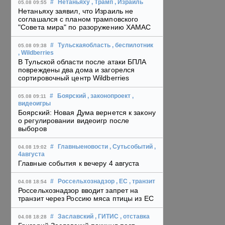
#
Нетаньяху
, Трамп
, Израиль
05.08 09:55
Нетаньяху заявил, что Израиль не
соглашался с планом трамповского
"Совета мира" по разоружению ХАМАС
#
Тульскаяобласть
, беспилотник
05.08 09:38
, Wildberries
В Тульской области после атаки БПЛА
повреждены два дома и загорелся
сортировочный центр Wildberries
#
Боярский
, законопроект
,
05.08 09:11
видеоигры
Боярский: Новая Дума вернется к закону
о регулировании видеоигр после
выборов
#
Главныеновости
, Сутьсобытий
,
04.08 19:02
4августа
Главные события к вечеру 4 августа
#
Россельхознадзор
, ЕС
, транзит
04.08 18:54
Россельхознадзор вводит запрет на
транзит через Россию мяса птицы из ЕС
#
Заславский
, ГИТИС
, отставка
04.08 18:28