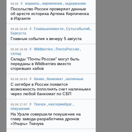
#
израиль
, кирпиченок
, задержание
09:26
Посольство России проверяет данные
об аресте историка Артема Кирпиченка
в Израиле
#
Главныеновости
, Сутьсобытий
,
05.08 18:39
5августа
Главные события к вечеру 5 августа
#
Wildberries
, ПочтаРоссии
,
05.08 18:38
склад
Склады "Почты России" могут быть
переданы в Wildberries вместо
сгоревших хабов
#
банки
, банкомат
, наличные
05.08 18:03
С октября в России появится
возможность пополнять счет наличными
через любой банкомат по СБП
#
Ткачук
, екатеринбург
,
05.08 17:07
покушение
На Урале совершили покушение на
главу завода-разработчика дронов
«Упырь» Ткачука