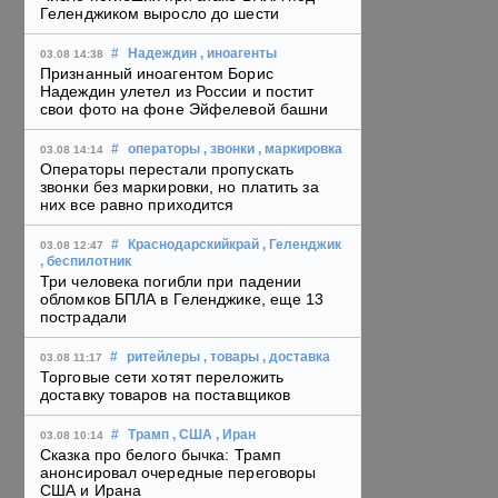
Геленджиком выросло до шести
#
Надеждин
, иноагенты
03.08 14:38
Признанный иноагентом Борис
Надеждин улетел из России и постит
свои фото на фоне Эйфелевой башни
#
операторы
, звонки
, маркировка
03.08 14:14
Операторы перестали пропускать
звонки без маркировки, но платить за
них все равно приходится
#
Краснодарскийкрай
, Геленджик
03.08 12:47
, беспилотник
Три человека погибли при падении
обломков БПЛА в Геленджике, еще 13
пострадали
#
ритейлеры
, товары
, доставка
03.08 11:17
Торговые сети хотят переложить
доставку товаров на поставщиков
#
Трамп
, США
, Иран
03.08 10:14
Сказка про белого бычка: Трамп
анонсировал очередные переговоры
США и Ирана