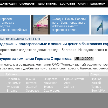
ЦОПЕРАЦИЯ
СКАНДАЛЫ
ШОУ-БИЗНЕС
ЗДОРОВЬЕ
АРМИЯ
ШПИОНАЖ
У
н провел
Склады "Почты России"
тановки в
могут быть переданы в
водстве
Wildberries вместо
ировок российских
сгоревших хабов
 БАНКОВСКИХ СЧЕТОВ
задержаны подозреваемые в хищении денег с банковских ка
еративники задержали двоих граждан Болгарии. Их подозревают в
в.
имущества компании Германа Стерлигова
25.12.2009
ниматель и создатель компании ОАО "Антикризисный расчетно-тов
 заявил, что судебными приставами снят арест с банковских счет
Рубрики
Спорт
Политика
В кино
Общество
Происшествия
Футбол
Экономика
Шоубиз
Криминал
Авто
Хоккей
Культура
Желтый
Туризм
Хайтек
Теннис
В театр
Здоровье
Сад-огород
Бокс/ММА