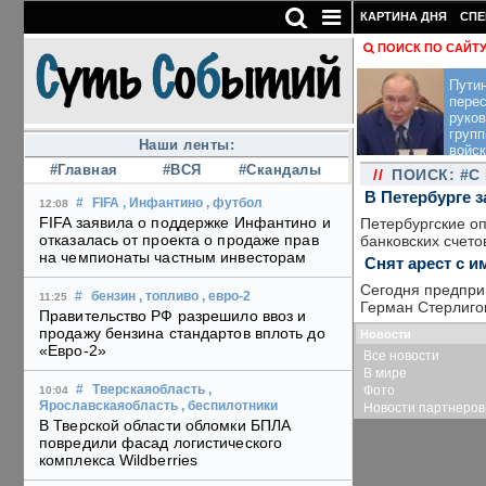
КАРТИНА ДНЯ
СПЕ
ПОИСК ПО САЙТ
Пути
перес
руко
групп
Наши ленты:
войск
#Главная
#ВСЯ
#Скандалы
//
ПОИСК: #С
В Петербурге 
#
FIFA
, Инфантино
, футбол
12:08
FIFA заявила о поддержке Инфантино и
Петербургские оп
отказалась от проекта о продаже прав
банковских счето
на чемпионаты частным инвесторам
Снят арест с 
Сегодня предпри
#
бензин
, топливо
, евро-2
11:25
Герман Стерлигов
Правительство РФ разрешило ввоз и
продажу бензина стандартов вплоть до
Новости
«Евро-2»
Все новости
В мире
Фото
#
Тверскаяобласть
,
10:04
Ярославскаяобласть
, беспилотники
Новости партнеров
В Тверской области обломки БПЛА
повредили фасад логистического
комплекса Wildberries