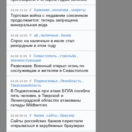
#
Армения
, политика
, запреты
04.08 13:10
Торговая война с недавним союзником
продолжается: теперь запрещена
минеральная вода
#
цб
, наличные
, банки
04.08 12:00
Спрос на наличные в июле стал
рекордным в этом году
#
Севастополь
, стрельба
,
04.08 11:05
военнослужащие
Развожаев: Военный открыл огонь по
сослуживцам и жителям в Севастополе
#
Подмосковье
, Ленобласть
,
04.08 10:20
Тверскаяобласть
В Подмосковье при атаке БПЛА погибли
пять человек, в Тверской и
Ленинградской областях атакованы
склады Wildberries
#
банки
, сайты
, браузер
04.08 09:31
Сайты российских банков перестали
открываться в зарубежных браузерах