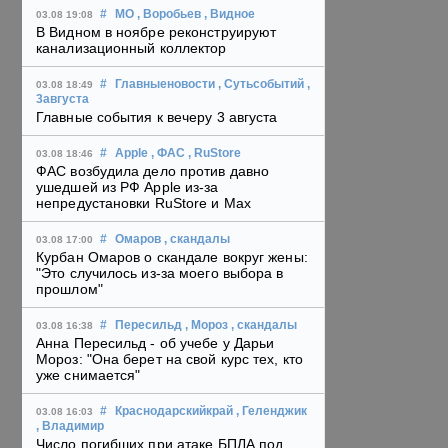
#
МО
, Воробьев
, Видное
03.08 19:08
В Видном в ноябре реконструируют
канализационный коллектор
#
Главныеновости
, Сутьсобытий
,
03.08 18:49
3августа
Главные события к вечеру 3 августа
#
Apple
, ФАС
, RuStore
03.08 18:46
ФАС возбудила дело против давно
ушедшей из РФ Apple из-за
непредустановки RuStore и Max
#
Омаров
, скандалы
03.08 17:00
Курбан Омаров о скандале вокруг жены:
"Это случилось из-за моего выбора в
прошлом"
#
Пересильд
, Мороз
, скандалы
03.08 16:38
Анна Пересильд - об учебе у Дарьи
Мороз: "Она берет на свой курс тех, кто
уже снимается"
#
Краснодарскийкрай
, Геленджик
03.08 16:03
, Владимир
Число погибших при атаке БПЛА под