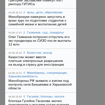
Григорий Заславский покинул пост
ректора ГИТИСа
#
вузы
, дети
, образование
04.08 18:13
Минобрнауки намерено запустить в
вузах курс по подготовке студентов к
семейной жизни и воспитанию детей
#
Газманов
, суд
, скандалы
04.08 17:27
Олег Газманов попросил отпустить его
экс-продюсера из СИЗО после выплаты
12 млн
#
Казахстан
, въезд
04.08 16:10
Казахстан может ввести
платные электронные разрешения
на въезд в страну для иностранцев
#
Минобороны
, спецоперация
,
04.08 15:12
Харьковскаяобласть
Минобороны РФ заявило о взятии под
контроль села Бакшеевка в Харьковской
области
#
Гасанов
, блогеры
, налоги
04.08 15:03
Блогера Гусейна Гасанова заочно
приговорили к четырем годам колонии