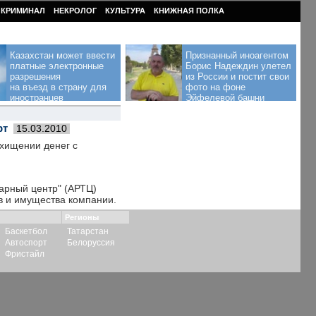
КРИМИНАЛ
НЕКРОЛОГ
КУЛЬТУРА
КНИЖНАЯ ПОЛКА
Казахстан может ввести
Признанный иноагентом
платные электронные
Борис Надеждин улетел
разрешения
из России и постит свои
на въезд в страну для
фото на фоне
иностранцев
Эйфелевой башни
рт
15.03.2010
 хищении денег с
арный центр" (АРТЦ)
ов и имущества компании.
Регионы
Баскетбол
Татарстан
Автоспорт
Белоруссия
Фристайл