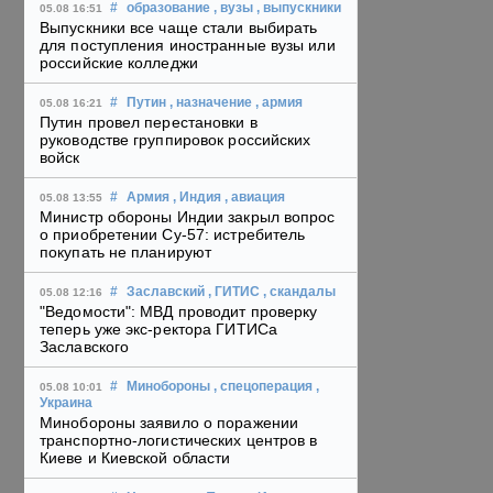
#
образование
, вузы
, выпускники
05.08 16:51
Выпускники все чаще стали выбирать
для поступления иностранные вузы или
российские колледжи
#
Путин
, назначение
, армия
05.08 16:21
Путин провел перестановки в
руководстве группировок российских
войск
#
Армия
, Индия
, авиация
05.08 13:55
Министр обороны Индии закрыл вопрос
о приобретении Су-57: истребитель
покупать не планируют
#
Заславский
, ГИТИС
, скандалы
05.08 12:16
"Ведомости": МВД проводит проверку
теперь уже экс-ректора ГИТИСа
Заславского
#
Минобороны
, спецоперация
,
05.08 10:01
Украина
Минобороны заявило о поражении
транспортно-логистических центров в
Киеве и Киевской области