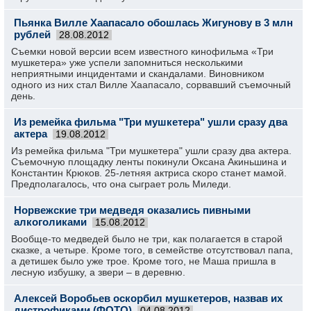
Пьянка Вилле Хаапасало обошлась Жигунову в 3 млн
рублей
28.08.2012
Съемки новой версии всем известного кинофильма «Три
мушкетера» уже успели запомниться несколькими
неприятными инцидентами и скандалами. Виновником
одного из них стал Вилле Хаапасало, сорвавший съемочный
день.
Из ремейка фильма "Три мушкетера" ушли сразу два
актера
19.08.2012
Из ремейка фильма "Три мушкетера" ушли сразу два актера.
Съемочную площадку ленты покинули Оксана Акиньшина и
Константин Крюков. 25-летняя актриса скоро станет мамой.
Предполагалось, что она сыграет роль Миледи.
Норвежские три медведя оказались пивными
алкоголиками
15.08.2012
Вообще-то медведей было не три, как полагается в старой
сказке, а четыре. Кроме того, в семействе отсутствовал папа,
а детишек было уже трое. Кроме того, не Маша пришла в
лесную избушку, а звери – в деревню.
Алексей Воробьев оскорбил мушкетеров, назвав их
дистрофиками (ФОТО)
04.08.2012