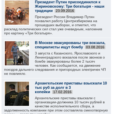
Президент Путин присоединился к
Жириновскому: Три богатыря - наши
традиции
23.09.2016
Президент России Владимир Путин
похвалил работу Центризбиркома на
прошедших выборах, и отметил, что
расклад политических сил стал уже очевидным, напомнив
про картину «Три богатыря».
В Москве эвакуированы три вокзала,
специалисты ищут бомбу
03.08.2016
3 августа с Казанского, Ярославского и
Ленинградского вокзалов после звонков о
бомбе эвакуированы более 2 тысяч
человек. Как сообщается, на движение
поездов дальнего следования и пригородных электричек ЧП
не повлияло.
Архангельские приставы взыскали 10
тыс руб за долг в 3
копейки
17.02.2016
Архангельские приставы взыскали с
организации-должника 10 тысяч рублей в
качестве исполнительного сбора, а
задолженность компании при этом составляла смехотворную