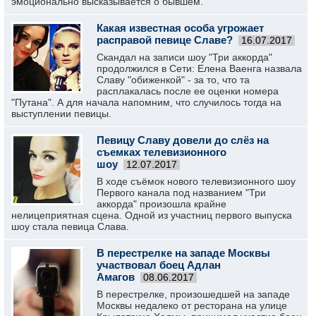
эмоционально высказывается о бывшем.
Какая известная особа угрожает
расправой певице Славе?
16.07.2017
Скандал на записи шоу "Три аккорда"
продолжился в Сети: Елена Ваенга назвала
Славу "обиженкой" - за то, что та
расплакалась после ее оценки номера
"Путана". А для начала напомним, что случилось тогда на
выступлении певицы.
Певицу Славу довели до слёз на
съемках телевизионного
шоу
12.07.2017
В ходе съёмок нового телевизионного шоу
Первого канала под названием "Три
аккорда" произошла крайне
нелицеприятная сцена. Одной из участниц первого выпуска
шоу стала певица Слава.
В перестрелке на западе Москвы
участвовал боец Адлан
Амагов
08.06.2017
В перестрелке, произошедшей на западе
Москвы недалеко от ресторана на улице