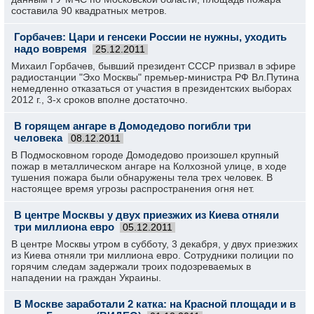
составила 90 квадратных метров.
Горбачев: Цари и генсеки России не нужны, уходить
надо вовремя
25.12.2011
Михаил Горбачев, бывший президент СССР призвал в эфире
радиостанции "Эхо Москвы" премьер-министра РФ Вл.Путина
немедленно отказаться от участия в президентских выборах
2012 г., 3-х сроков вполне достаточно.
В горящем ангаре в Домодедово погибли три
человека
08.12.2011
В Подмосковном городе Домодедово произошел крупный
пожар в металлическом ангаре на Колхозной улице, в ходе
тушения пожара были обнаружены тела трех человек. В
настоящее время угрозы распространения огня нет.
В центре Москвы у двух приезжих из Киева отняли
три миллиона евро
05.12.2011
В центре Москвы утром в субботу, 3 декабря, у двух приезжих
из Киева отняли три миллиона евро. Сотрудники полиции по
горячим следам задержали троих подозреваемых в
нападении на граждан Украины.
В Москве заработали 2 катка: на Красной площади и в