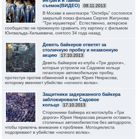
интриги и тайны
съемок(ВИДЕО)
08.11.2013
В Москве в кинотеатре "Октябрь" состоялся
закрытый показ фильма Сергея Жигунова
"Три мушкетера". Естественно, актерское
сообщество не преминуло сравнить эту картину с фильмом
Юнгвальда-Хилькевича, снятого 34 года назад.
Девять байкеров ответят за
столичную пробку и незаконную
акцию
17.10.2013
Девять байкеров из клуба «Три дороги»,
которые устроили на Садовом кольце
гигантскую автомобильную пробку,
протестуя против обвинений в адрес Юрия Некрасова,
которому вменяют убийство «ночного волка».
Защитники задержанного байкера
заблокировали Садовое
кольцо
17.10.2013
Сторонники байкера из мотоклуба «Три
дороги» Юрия Некрасова решили оставить
столичных автомобилистов без автодороги,
чтобы привлечь внимание к проблеме. Мотоциклиста
подозревают в убийстве «ночного волка».