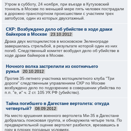
Утром в субботу, 24 ноября, при въезде в Кутузовский
тоннель в Москве по меньшей мере пять человек пострадали
в дорожно-транспортном происшествии с участием трех
автобусов, один из которых двухэтажный.
СКР: Возбуждено дело об убийстве в ходе драки
байкеров в Москве
23.10.2012
Драка двух мотоциклистов в московском Зеленограде
завершилась стрельбой, в результате которой один из них
погиб. Следственный комитет возбудил дело об убийстве в
ходе драки байкеров в Москве.
Ночного волка застрелили из охотничьего
ружья
20.10.2012
Против 35-летнего участника мотоциклетного клуба "Три
дороги" следственным управлением СКР по Москве
возбуждено дело по подозрению в совершении убийства по
п.п. "е, и" ч. 2 ст. 105 УК РФ (убийство).
Тайна погибшего в Дагестане вертолета: откуда
четвертый?
08.09.2012
На место крушения военного вертолета Ми-35 в Дагестане
добралась поисковая группа, и обнаружила четыре тела. По
предварительной оценке вертолет разбился, врезавшись в
гору в плохих погодных условиях.