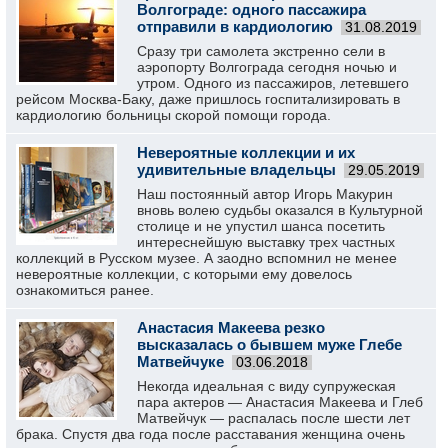
Волгограде: одного пассажира
отправили в кардиологию
31.08.2019
Сразу три самолета экстренно сели в
аэропорту Волгограда сегодня ночью и
утром. Одного из пассажиров, летевшего
рейсом Москва-Баку, даже пришлось госпитализировать в
кардиологию больницы скорой помощи города.
Невероятные коллекции и их
удивительные владельцы
29.05.2019
Наш постоянный автор Игорь Макурин
вновь волею судьбы оказался в Культурной
столице и не упустил шанса посетить
интереснейшую выставку трех частных
коллекций в Русском музее. А заодно вспомнил не менее
невероятные коллекции, с которыми ему довелось
ознакомиться ранее.
Анастасия Макеева резко
высказалась о бывшем муже Глебе
Матвейчуке
03.06.2018
Некогда идеальная с виду супружеская
пара актеров — Анастасия Макеева и Глеб
Матвейчук — распалась после шести лет
брака. Спустя два года после расставания женщина очень