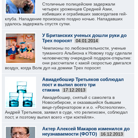
Столичные полицейские задержали
четырех уроженцев Средней Азии,
избивших и ограбивших завсегдатаев гей-
клуба. Нападение произошло поздно ночью. Нападавших
удалось задержать спустя сутки.
У Британских ученых дошли руки до
Трех поросят
04.01.2014
Чемпионы по любознательности, ученые
туманного Альбиона к Новому году сделали
человечеству очередной подарок-открытие:
они рассчитали с какой скоростью двигался
воздух, когда Волк дул на домики Трех поросят.
Авиадебошир Третьяков соблюдал
пост и выпил всего три
стакана
17.12.2013
Авиадебошир, снятый с самолета в
Новосибирске, и оказавшийся бывшим
вице-губернатором и и.о. «Росгеологии»,
Андрей Третьяков, заявил в суде, что религиозен, соблюдал
пост, и поэтому выпил всего «три коктейля».
Актер Алексей Макаров изменился до
неузнаваемости (ФОТО)
16.12.2013