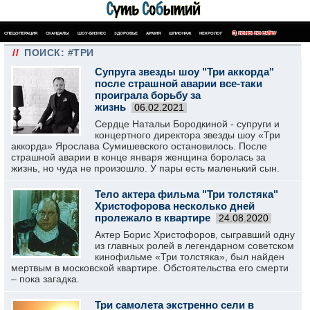
СПЕЦОПЕРАЦИЯ
СКАНДАЛЫ
ШОУ-БИЗНЕС
ЗДОРОВЬЕ
АРМИЯ
ШПИОНАЖ
НЕКРОЛОГ
ПОИСК ПО САЙТУ
//
ПОИСК: #ТРИ
Супруга звезды шоу "Три аккорда"
после страшной аварии все-таки
проиграла борьбу за
жизнь
06.02.2021
Сердце Натальи Бородкиной - супруги и
концертного директора звезды шоу «Три
аккорда» Ярослава Сумишевского остановилось. После
страшной аварии в конце января женщина боролась за
жизнь, но чуда не произошло. У пары есть маленький сын.
Тело актера фильма "Три толстяка"
Христофорова несколько дней
пролежало в квартире
24.08.2020
Актер Борис Христофоров, сыгравший одну
из главных ролей в легендарном советском
кинофильме «Три толстяка», был найден
мертвым в московской квартире. Обстоятельства его смерти
– пока загадка.
Три самолета экстренно сели в