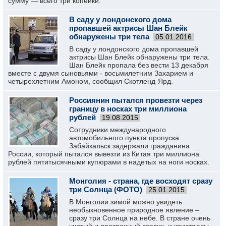
сумму — всего три копейки.
В саду у лондонского дома
пропавшей актрисы Шан Блейк
обнаружены три тела
05.01.2016
В саду у лондонского дома пропавшей
актрисы Шан Блейк обнаружены три тела.
Шан Блейк пропала без вести 13 декабря
вместе с двумя сыновьями - восьмилетним Захарием и
четырехлетним Амоном, сообщил Скотленд-Ярд.
Россиянин пытался провезти через
границу в носках три миллиона
рублей
19.08.2015
Сотрудники международного
автомобильного пункта пропуска
Забайкальск задержали гражданина
России, который пытался вывезти из Китая три миллиона
рублей пятитысячными купюрами в надетых на ноги носках.
Монголия - страна, где восходят сразу
три Солнца (ФОТО)
25.01.2015
В Монголии зимой можно увидеть
необыкновенное природное явление –
сразу три Солнца на небе. В стране очень