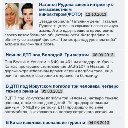
Наталья Рудова завела интрижку с
мегаизвестным
киноактером(ФОТО)
12.10.2013
Звезда сериала "Татьянин день" Наталья
Рудова тщательно скрывает свою личную
жизнь. А это вдруг решила представить
своего возлюбленного общественности. Фотографию в
обнимку со звездой фильма "Три метра над уровнем неба"
актриса выложила в блоге.
Ночное ДТП под Вологдой. Три жертвы
08.09.2013
Под Великим Устюгом в 3:40 на 431 км автодороги Урень-
Котлас произошло столкновение ВАЗ-2107 и Nisssan. В
дорожно-транспортном происшествии погибли трое, еще
один в тяжелом состоянии отправлен в больницу.
В ДТП под Иркутском погибли три человека, четверо
тяжело ранены
09.08.2013
В ДТП под Иркутском погибли три человека, четверо тяжело
ранены, в том числе двое детей. По предварительным
данным ГУМВД по региону, ДТП произошло по вине
автомобиля, выехавшего на полосу встречного движения.
В Китае нашлись пропавшие туристы
04.08.2013