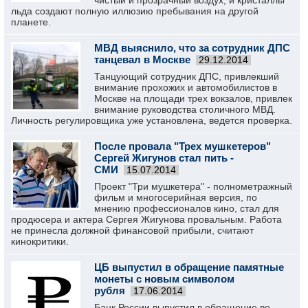
чистый и прозрачный воздух, и кристаллы
льда создают полную иллюзию пребывания на другой
планете.
МВД выяснило, что за сотрудник ДПС
танцевал в Москве
29.12.2014
Танцующий сотрудник ДПС, привлекший
внимание прохожих и автомобилистов в
Москве на площади трех вокзалов, привлек
внимание руководства столичного МВД.
Личность регулировщика уже установлена, ведется проверка.
После провала "Трех мушкетеров"
Сергей Жигунов стал пить -
СМИ
15.07.2014
Проект "Три мушкетера" - полнометражный
фильм и многосерийная версия, по
мнению профессионалов кино, стал для
продюсера и актера Сергея Жигунова провальным. Работа
не принесла должной финансовой прибыли, считают
кинокритики.
ЦБ выпустил в обращение памятные
монеты с новым символом
рубля
17.06.2014
Банк России выпустил в обращение во