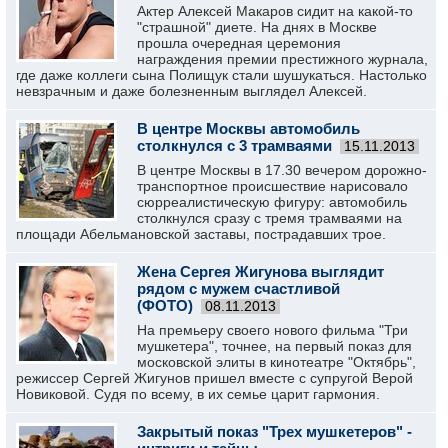
Актер Алексей Макаров сидит на какой-то
"страшной" диете. На днях в Москве
прошла очередная церемония
награждения премии престижного журнала,
где даже коллеги сына Полищук стали шушукаться. Настолько
невзрачным и даже болезненным выглядел Алексей.
В центре Москвы автомобиль
столкнулся с 3 трамваями
15.11.2013
В центре Москвы в 17.30 вечером дорожно-
транспортное происшествие нарисовало
сюрреалистическую фигуру: автомобиль
столкнулся сразу с тремя трамваями на
площади Абельмановской заставы, пострадавших трое.
Жена Сергея Жигунова выглядит
рядом с мужем счастливой
(ФОТО)
08.11.2013
На премьеру своего нового фильма "Три
мушкетера", точнее, на первый показ для
московской элиты в кинотеатре "Октябрь",
режиссер Сергей Жигунов пришел вместе с супругой Верой
Новиковой. Судя по всему, в их семье царит гармония.
Закрытый показ "Трех мушкетеров" -