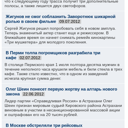
что к следующему году трасса получит три дополнительные
полосы, а также лишится двух светофоров.
Жигунов не смог соблазнить Заворотнюк шикарной
ролью в своем фильме
09.07.2012
Сергей Жигунов решил попробовать себя в новом амплуа.
Теперь знаменитый актер станет еще и режиссером. В
ближайшее время он начнет снимать ремейк кинокартины
«Три мушкетера» для молодого поколения.
В Перми толпа погромщиков разграбила три
кафе
02.07.2012
В столице Пермского края 1 июля полтора десятка мужчин в
течение неполного часа крушили мебель и били стекла в трех
кафе. Также стало известно, что в одном из заведений
исчезла крупная сумма денег.
Олег Шеин понесет первую жертву на алтарь нового
закона
22.06.2012
Лидер партии «Справедливая Россия» в Астрахани Олег
Шеин признан мировым судьей Кировского района Астрахани
виновным в участии в несанкционированной массовой акции
и оштрафован его на 20 тысяч рублей.
В Москве обстреляли три рейсовых