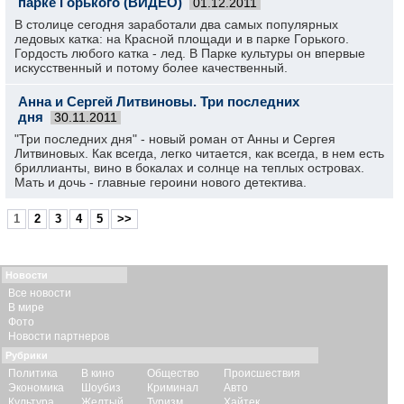
парке Горького (ВИДЕО)
01.12.2011
В столице сегодня заработали два самых популярных
ледовых катка: на Красной площади и в парке Горького.
Гордость любого катка - лед. В Парке культуры он впервые
искусственный и потому более качественный.
Анна и Сергей Литвиновы. Три последних
дня
30.11.2011
"Три последних дня" - новый роман от Анны и Сергея
Литвиновых. Как всегда, легко читается, как всегда, в нем есть
бриллианты, вино в бокалах и солнце на теплых островах.
Мать и дочь - главные героини нового детектива.
1
2
3
4
5
>>
Новости
Все новости
В мире
Фото
Новости партнеров
Рубрики
Политика
В кино
Общество
Происшествия
Экономика
Шоубиз
Криминал
Авто
Культура
Желтый
Туризм
Хайтек