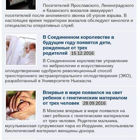
Посетителей Ярославского, Ленинградского
и Казанского вокзалов эвакуируют
посетителей после анонимного звонка об угрозе взрыва. В
настоящее время территории вокзалов обследуют кинологи и
специалисты оперативных служб.
В Соединенном королевстве в
будущем году появятся дети,
рожденные от трех
родителей
15.12.2016
В Соединенном королевстве управление
по эмбриологии и искусственному
оплодотворению одобрило революционный способ
трехстороннего экстракорпорального оплодотворения (ЭКО),
разработанный в Университете Ньюкасла.
Впервые в мире появился на свет
ребенок с генетическим материалом
от трех человек
28.09.2016
В Мексике впервые в мире появился на
свет ребенок с генетическим материалом
от трех человек. Родители мальчика,
мусульманская супружеская пара из Иордании, использовали
биологический материал женщины-донора.