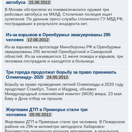
автобуса
15.06.2012
В Москве обстреляли из пневматического оружия три
рейсовых автобуса на МКАД. Столичная полиция ищет
хулиганов. По данным пресс-службы столичного ГУ МВД РФ,
пострадавших в результате инцидента нет.
Из-за взрывов в Оренбуржье эвакуированы 295
человек
12.06.2012
Из-за взрывов на артскладе Минобороны РФ в Оренбуржье
эвакуированы 295 жителей Оренбургской и Самарской
областей. Из-за начавшегося 11 июня пожара и взрывов, три
человека пострадали и находятся в больнице.
Три города продолжат борьбу за право принимать
Олимпиаду- 2020
24.05.2012
Борьбу за право проведения летней Олимпиады в 2020 году
продолжат Стамбул, Токио и Мадрид, объявил
Международный олимпийский комитет (МОК) вчера, 23 мая.
Баку и Доха отбор не прошли.
Жертвами ДТП в Приморье стали три
человека
05.05.2012
Жертвами ДТП в Приморье стали три человека. В Пожарском
районе на 296-м километре автодороги Хабаровск-
Владивосток произошла крупная автоавария, в результате