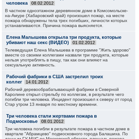
человека
08.02.2012
В частном одноэтажном деревянном доме в Комсомольске-
на-Амуре (Хабаровский край) произошел пожар, на месте
пожара обнаружены тела трех погибших, личности которых
устанавливаются. Причина пожара выясняется.
Елена Малышева открыла три продукта, которые
убивают наш секс (ВИДЕО)
01.02.2012
Телеведущая Елена Малышева в программе "Жить здорово"
вместе со своими коллегами назвали три продукта, которые
нельзя употреблять в пищу, так как они влияют на
сексуальную активность.
Рабочий фабрики в США застрелил троих
коллег
14.01.2012
Рабочий деревообрабатывающей фабрики в Северной
Каролине открыл стрельбу по коллегам, в результате чего
погибли три человека. Инцидент произошел к северу от город
Стар утром 13 января по местному времени.
Три человека стали жертвами пожара в
Подмосковье
08.01.2012
Три человека погибли в результате пожара в частном доме в
квартале "Абрамцево" подмосковного города Балашиха. По
данным ГУ МЧС по Московской области, площадь пожара