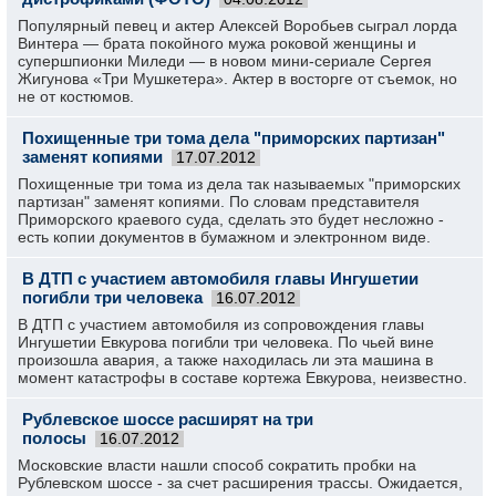
Популярный певец и актер Алексей Воробьев сыграл лорда
Винтера — брата покойного мужа роковой женщины и
супершпионки Миледи — в новом мини-сериале Сергея
Жигунова «Три Мушкетера». Актер в восторге от съемок, но
не от костюмов.
Похищенные три тома дела "приморских партизан"
заменят копиями
17.07.2012
Похищенные три тома из дела так называемых "приморских
партизан" заменят копиями. По словам представителя
Приморского краевого суда, сделать это будет несложно -
есть копии документов в бумажном и электронном виде.
В ДТП с участием автомобиля главы Ингушетии
погибли три человека
16.07.2012
В ДТП с участием автомобиля из сопровождения главы
Ингушетии Евкурова погибли три человека. По чьей вине
произошла авария, а также находилась ли эта машина в
момент катастрофы в составе кортежа Евкурова, неизвестно.
Рублевское шоссе расширят на три
полосы
16.07.2012
Московские власти нашли способ сократить пробки на
Рублевском шоссе - за счет расширения трассы. Ожидается,