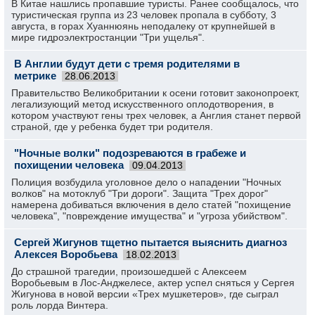
В Китае нашлись пропавшие туристы. Ранее сообщалось, что
туристическая группа из 23 человек пропала в субботу, 3
августа, в горах Хуаннюянь неподалеку от крупнейшей в
мире гидроэлектростанции "Три ущелья".
В Англии будут дети с тремя родителями в
метрике
28.06.2013
Правительство Великобритании к осени готовит законопроект,
легализующий метод искусственного оплодотворения, в
котором участвуют гены трех человек, а Англия станет первой
страной, где у ребенка будет три родителя.
"Ночные волки" подозреваются в грабеже и
похищении человека
09.04.2013
Полиция возбудила уголовное дело о нападении "Ночных
волков" на мотоклуб "Три дороги". Защита "Трех дорог"
намерена добиваться включения в дело статей "похищение
человека", "повреждение имущества" и "угроза убийством".
Сергей Жигунов тщетно пытается выяснить диагноз
Алексея Воробьева
18.02.2013
До страшной трагедии, произошедшей с Алексеем
Воробьевым в Лос-Анджелесе, актер успел сняться у Сергея
Жигунова в новой версии «Трех мушкетеров», где сыграл
роль лорда Винтера.