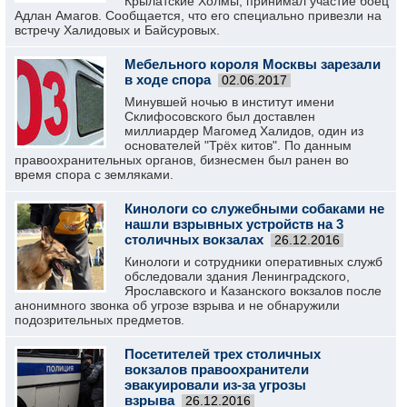
Крылатские Холмы, принимал участие боец
Адлан Амагов. Сообщается, что его специально привезли на
встречу Халидовых и Байсуровых.
Мебельного короля Москвы зарезали
в ходе спора
02.06.2017
Минувшей ночью в институт имени
Склифосовского был доставлен
миллиардер Магомед Халидов, один из
основателей "Трёх китов". По данным
правоохранительных органов, бизнесмен был ранен во
время спора с земляками.
Кинологи со служебными собаками не
нашли взрывных устройств на 3
столичных вокзалах
26.12.2016
Кинологи и сотрудники оперативных служб
обследовали здания Ленинградского,
Ярославского и Казанского вокзалов после
анонимного звонка об угрозе взрыва и не обнаружили
подозрительных предметов.
Посетителей трех столичных
вокзалов правоохранители
эвакуировали из-за угрозы
взрыва
26.12.2016