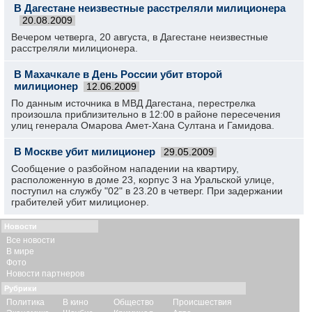
В Дагестане неизвестные расстреляли милиционера
20.08.2009
Вечером четверга, 20 августа, в Дагестане неизвестные
расстреляли милиционера.
В Махачкале в День России убит второй
милиционер
12.06.2009
По данным источника в МВД Дагестана, перестрелка
произошла приблизительно в 12:00 в районе пересечения
улиц генерала Омарова Амет-Хана Султана и Гамидова.
В Москве убит милиционер
29.05.2009
Сообщение о разбойном нападении на квартиру,
расположенную в доме 23, корпус 3 на Уральской улице,
поступил на службу "02" в 23.20 в четверг. При задержании
грабителей убит милиционер.
Новости
Все новости
В мире
Фото
Новости партнеров
Рубрики
Политика
В кино
Общество
Происшествия