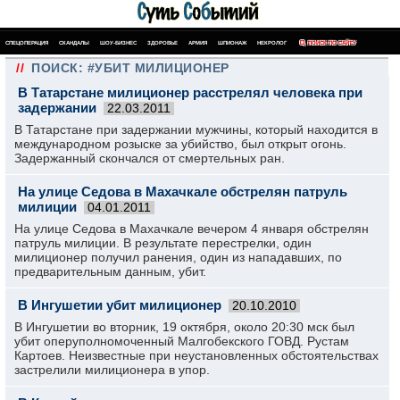
СПЕЦОПЕРАЦИЯ
СКАНДАЛЫ
ШОУ-БИЗНЕС
ЗДОРОВЬЕ
АРМИЯ
ШПИОНАЖ
НЕКРОЛОГ
ПОИСК ПО САЙТУ
//
ПОИСК: #УБИТ МИЛИЦИОНЕР
В Татарстане милиционер расстрелял человека при
задержании
22.03.2011
В Татарстане при задержании мужчины, который находится в
международном розыске за убийство, был открыт огонь.
Задержанный скончался от смертельных ран.
На улице Седова в Махачкале обстрелян патруль
милиции
04.01.2011
На улице Седова в Махачкале вечером 4 января обстрелян
патруль милиции. В результате перестрелки, один
милиционер получил ранения, один из нападавших, по
предварительным данным, убит.
В Ингушетии убит милиционер
20.10.2010
В Ингушетии во вторник, 19 октября, около 20:30 мск был
убит оперуполномоченный Малгобекского ГОВД. Рустам
Картоев. Неизвестные при неустановленных обстоятельствах
застрелили милиционера в упор.