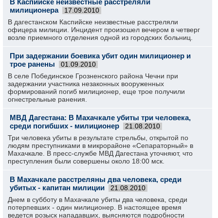
В Каспийске неизвестные расстреляли
милиционера
17.09.2010
В дагестанском Каспийске неизвестные расстреляли
офицера милиции. Инцидент произошел вечером в четверг
возле приемного отделения одной из городских больниц.
При задержании боевика убит один милиционер и
трое ранены
01.09.2010
В селе Побединское Грозненского района Чечни при
задержании участника незаконных вооруженных
формирований погиб милиционер, еще трое получили
огнестрельные ранения.
МВД Дагестана: В Махачкале убиты три человека,
среди погибших - милиционер
21.08.2010
Три человека убиты в результате стрельбы, открытой по
людям преступниками в микрорайоне «Сепараторный» в
Махачкале. В пресс-службе МВД Дагестана уточняют, что
преступления были совершены около 18:00 мск.
В Махачкале расстреляны два человека, среди
убитых - капитан милиции
21.08.2010
Днем в субботу в Махачкале убиты два человека, среди
потерпевших - один милиционер. В настоящее время
ведется розыск нападавших, выясняются подробности