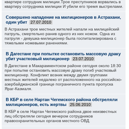
квартире сотрудник милиции.Трое преступников ворвались в
квартиру сотрудника милиции И убили его тремя выстрелами.
Совершено нападение на милиционеров в Астрахани,
один убит
27.07.2010
В Астрахани трое местных жителей напали на милицейский
патруль, смертельно ранив одного из них ножом. Одна из
патруля - девушка-милиционер была госпитализирована с
тяжелыми ножевыми ранениями.
В Дагестане при попытке остановить массовую драку
убит участковый милиционер
23.07.2010
В Дагестане в Макарамкентском районе сегодня около 18:30
при попытке остановить массовую драку погиб участковый
милиционер. Конфликт возник между двумя группами
местных жителей недалеко от расположенного на российско-
азербайджанской границе пограничного пункта пропуска
Яраг-Казмаля.
В КБР в селе Нартан Чегемского района обстреляли
милиционеров, есть жертвы
25.06.2010
В КБР в селе Нартан Чегемского района двое неизвестных
лиц обстреляли сегодня вечером сотрудников
правоохранительных органов местного ОВД.