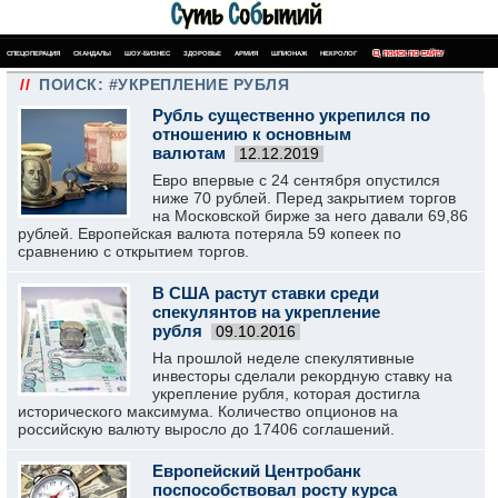
СПЕЦОПЕРАЦИЯ
СКАНДАЛЫ
ШОУ-БИЗНЕС
ЗДОРОВЬЕ
АРМИЯ
ШПИОНАЖ
НЕКРОЛОГ
ПОИСК ПО САЙТУ
//
ПОИСК: #УКРЕПЛЕНИЕ РУБЛЯ
Рубль существенно укрепился по
отношению к основным
валютам
12.12.2019
Евро впервые с 24 сентября опустился
ниже 70 рублей. Перед закрытием торгов
на Московской бирже за него давали 69,86
рублей. Европейская валюта потеряла 59 копеек по
сравнению с открытием торгов.
В США растут ставки среди
спекулянтов на укрепление
рубля
09.10.2016
На прошлой неделе спекулятивные
инвесторы сделали рекордную ставку на
укрепление рубля, которая достигла
исторического максимума. Количество опционов на
российскую валюту выросло до 17406 соглашений.
Европейский Центробанк
поспособствовал росту курса