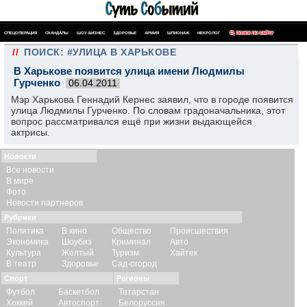
СПЕЦОПЕРАЦИЯ
СКАНДАЛЫ
ШОУ-БИЗНЕС
ЗДОРОВЬЕ
АРМИЯ
ШПИОНАЖ
НЕКРОЛОГ
ПОИСК ПО САЙТУ
//
ПОИСК: #УЛИЦА В ХАРЬКОВЕ
В Харькове появится улица имени Людмилы
Гурченко
06.04.2011
Мэр Харькова Геннадий Кернес заявил, что в городе появится
улица Людмилы Гурченко. По словам градоначальника, этот
вопрос рассматривался ещё при жизни выдающейся
актрисы.
Новости
Все новости
В мире
Фото
Новости партнеров
Рубрики
Политика
В кино
Общество
Происшествия
Экономика
Шоубиз
Криминал
Авто
Культура
Желтый
Туризм
Хайтек
В театр
Здоровье
Сад-огород
Спорт
Регионы
Футбол
Баскетбол
Татарстан
Хоккей
Автоспорт
Белоруссия