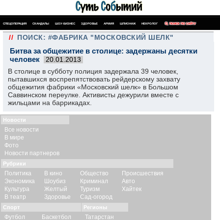
СПЕЦОПЕРАЦИЯ
СКАНДАЛЫ
ШОУ-БИЗНЕС
ЗДОРОВЬЕ
АРМИЯ
ШПИОНАЖ
НЕКРОЛОГ
ПОИСК ПО САЙТУ
//
ПОИСК: #ФАБРИКА "МОСКОВСКИЙ ШЕЛК"
Битва за общежитие в столице: задержаны десятки
человек
20.01.2013
В столице в субботу полиция задержала 39 человек,
пытавшихся воспрепятствовать рейдерскому захвату
общежития фабрики «Московский шелк» в Большом
Саввинском переулке. Активисты дежурили вместе с
жильцами на баррикадах.
Новости
Все новости
В мире
Фото
Новости партнеров
Рубрики
Политика
В кино
Общество
Происшествия
Экономика
Шоубиз
Криминал
Авто
Культура
Желтый
Туризм
Хайтек
В театр
Здоровье
Сад-огород
Спорт
Регионы
Футбол
Баскетбол
Татарстан