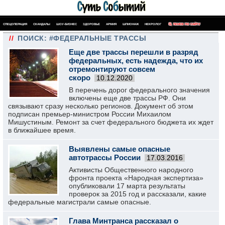
СПЕЦОПЕРАЦИЯ
СКАНДАЛЫ
ШОУ-БИЗНЕС
ЗДОРОВЬЕ
АРМИЯ
ШПИОНАЖ
НЕКРОЛОГ
ПОИСК ПО САЙТУ
//
ПОИСК: #ФЕДЕРАЛЬНЫЕ ТРАССЫ
Еще две трассы перешли в разряд
федеральных, есть надежда, что их
отремонтируют совсем
скоро
10.12.2020
В перечень дорог федерального значения
включены еще две трассы РФ. Они
связывают сразу несколько регионов. Документ об этом
подписан премьер-министром России Михаилом
Мишустиным. Ремонт за счет федерального бюджета их ждет
в ближайшее время.
Выявлены самые опасные
автотрассы России
17.03.2016
Активисты Общественного народного
фронта проекта «Народная экспертиза»
опубликовали 17 марта результаты
проверок за 2015 год и рассказали, какие
федеральные магистрали самые опасные.
Глава Минтранса рассказал о