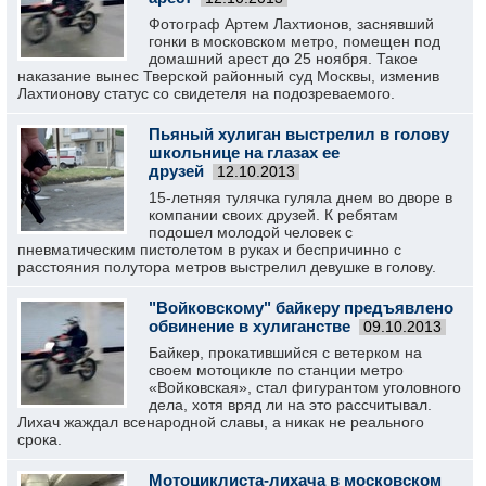
Фотограф Артем Лахтионов, заснявший
гонки в московском метро, помещен под
домашний арест до 25 ноября. Такое
наказание вынес Тверской районный суд Москвы, изменив
Лахтионову статус со свидетеля на подозреваемого.
Пьяный хулиган выстрелил в голову
школьнице на глазах ее
друзей
12.10.2013
15-летняя тулячка гуляла днем во дворе в
компании своих друзей. К ребятам
подошел молодой человек с
пневматическим пистолетом в руках и беспричинно с
расстояния полутора метров выстрелил девушке в голову.
"Войковскому" байкеру предъявлено
обвинение в хулиганстве
09.10.2013
Байкер, прокатившийся с ветерком на
своем мотоцикле по станции метро
«Войковская», стал фигурантом уголовного
дела, хотя вряд ли на это рассчитывал.
Лихач жаждал всенародной славы, а никак не реального
срока.
Мотоциклиста-лихача в московском