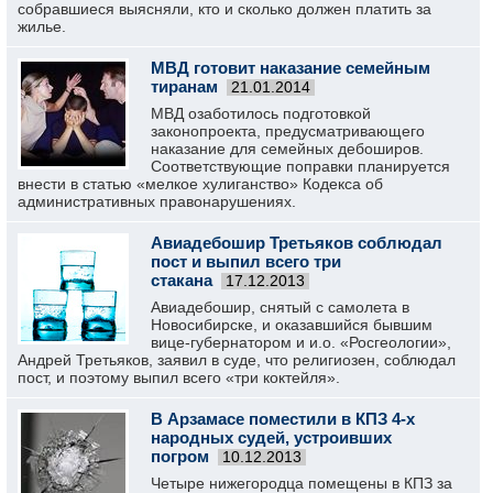
собравшиеся выясняли, кто и сколько должен платить за
жилье.
МВД готовит наказание семейным
тиранам
21.01.2014
МВД озаботилось подготовкой
законопроекта, предусматривающего
наказание для семейных дебоширов.
Соответствующие поправки планируется
внести в статью «мелкое хулиганство» Кодекса об
административных правонарушениях.
Авиадебошир Третьяков соблюдал
пост и выпил всего три
стакана
17.12.2013
Авиадебошир, снятый с самолета в
Новосибирске, и оказавшийся бывшим
вице-губернатором и и.о. «Росгеологии»,
Андрей Третьяков, заявил в суде, что религиозен, соблюдал
пост, и поэтому выпил всего «три коктейля».
В Арзамасе поместили в КПЗ 4-х
народных судей, устроивших
погром
10.12.2013
Четыре нижегородца помещены в КПЗ за