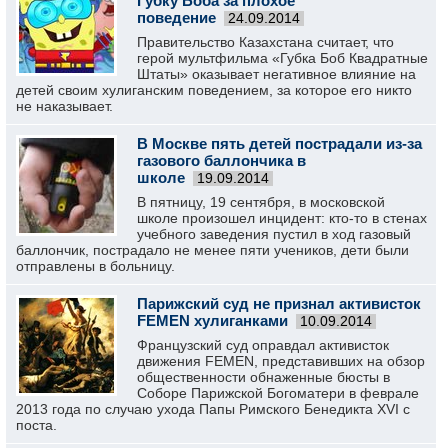
Губку Боба за плохое
поведение
24.09.2014
Правительство Казахстана считает, что
герой мультфильма «Губка Боб Квадратные
Штаты» оказывает негативное влияние на
детей своим хулиганским поведением, за которое его никто
не наказывает.
В Москве пять детей пострадали из-за
газового баллончика в
школе
19.09.2014
В пятницу, 19 сентября, в московской
школе произошел инцидент: кто-то в стенах
учебного заведения пустил в ход газовый
баллончик, пострадало не менее пяти учеников, дети были
отправлены в больницу.
Парижский суд не признал активисток
FEMEN хулиганками
10.09.2014
Французский суд оправдал активисток
движения FEMEN, представивших на обзор
общественности обнаженные бюсты в
Соборе Парижской Богоматери в феврале
2013 года по случаю ухода Папы Римского Бенедикта XVI с
поста.