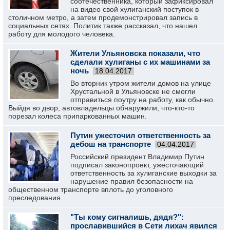
соотечественника, который зафиксировал
на видео свой хулиганский поступок в
столичном метро, а затем продемонстрировал запись в
социальных сетях. Политик также рассказал, что нашел
работу для молодого человека.
Жители Ульяновска показали, что
сделали хулиганы с их машинами за
ночь
18.04.2017
Во вторник утром жители домов на улице
Хрустальной в Ульяновске не смогли
отправиться поутру на работу, как обычно.
Выйдя во двор, автовладельцы обнаружили, что-кто-то
порезал колеса припаркованных машин.
Путин ужесточил ответственность за
дебош на транспорте
04.04.2017
Российский президент Владимир Путин
подписал законопроект, ужесточающий
ответственность за хулиганские выходки за
нарушение правил безопасности на
общественном транспорте вплоть до уголовного
преследования.
"Ты кому сигналишь, дядя?":
прославившийся в Сети лихач явился