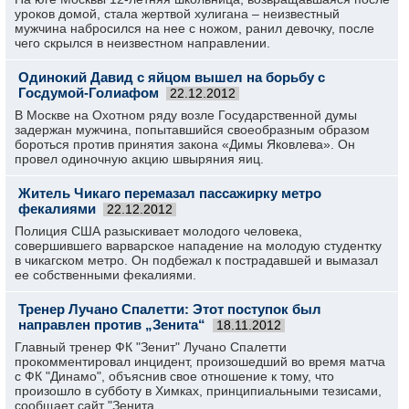
уроков домой, стала жертвой хулигана – неизвестный
мужчина набросился на нее с ножом, ранил девочку, после
чего скрылся в неизвестном направлении.
Одинокий Давид с яйцом вышел на борьбу с
Госдумой-Голиафом
22.12.2012
В Москве на Охотном ряду возле Государственной думы
задержан мужчина, попытавшийся своеобразным образом
бороться против принятия закона «Димы Яковлева». Он
провел одиночную акцию швыряния яиц.
Житель Чикаго перемазал пассажирку метро
фекалиями
22.12.2012
Полиция США разыскивает молодого человека,
совершившего варварское нападение на молодую студентку
в чикагском метро. Он подбежал к пострадавшей и вымазал
ее собственными фекалиями.
Тренер Лучано Спалетти: Этот поступок был
направлен против „Зенита“
18.11.2012
Главный тренер ФК "Зенит" Лучано Спалетти
прокомментировал инцидент, произошедший во время матча
с ФК "Динамо", объяснив свое отношение к тому, что
произошло в субботу в Химках, принципиальными тезисами,
сообщает сайт "Зенита.