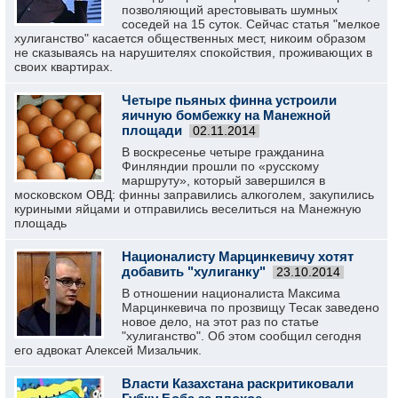
позволяющий арестовывать шумных
соседей на 15 суток. Сейчас статья "мелкое
хулиганство" касается общественных мест, никоим образом
не сказываясь на нарушителях спокойствия, проживающих в
своих квартирах.
Четыре пьяных финна устроили
яичную бомбежку на Манежной
площади
02.11.2014
В воскресенье четыре гражданина
Финляндии прошли по «русскому
маршруту», который завершился в
московском ОВД: финны заправились алкоголем, закупились
куриными яйцами и отправились веселиться на Манежную
площадь
Националисту Марцинкевичу хотят
добавить "хулиганку"
23.10.2014
В отношении националиста Максима
Марцинкевича по прозвищу Тесак заведено
новое дело, на этот раз по статье
"хулиганство". Об этом сообщил сегодня
его адвокат Алексей Мизальчик.
Власти Казахстана раскритиковали