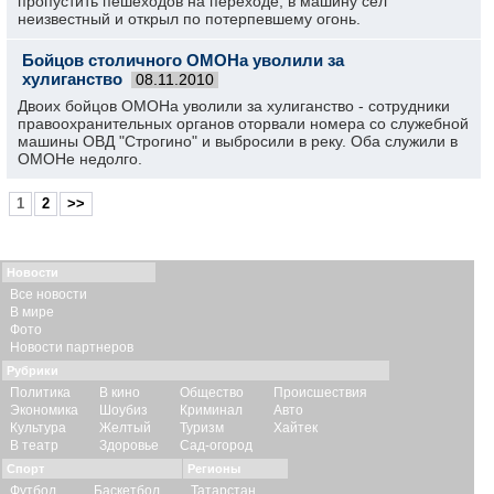
пропустить пешеходов на переходе, в машину сел
неизвестный и открыл по потерпевшему огонь.
Бойцов столичного ОМОНа уволили за
хулиганство
08.11.2010
Двоих бойцов ОМОНа уволили за хулиганство - сотрудники
правоохранительных органов оторвали номера со служебной
машины ОВД "Строгино" и выбросили в реку. Оба служили в
ОМОНе недолго.
1
2
>>
Новости
Все новости
В мире
Фото
Новости партнеров
Рубрики
Политика
В кино
Общество
Происшествия
Экономика
Шоубиз
Криминал
Авто
Культура
Желтый
Туризм
Хайтек
В театр
Здоровье
Сад-огород
Спорт
Регионы
Футбол
Баскетбол
Татарстан