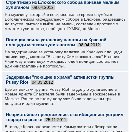
Стриптизер из Елоховского собора признан мелким
хулиганом
09.04.2012
На мужчину, который в воскресенье во время службы в
Богоявленском кафедральном соборе в Елохове, раздевшись
до трусов, пытался выйти на амвон, составлен протокол о
мелком хулиганстве, сообщает ГУМВД по Москве.
Полиция сочла установку палатки на Красной
площади мелким хулиганством
08.04.2012
На задержанную за установку палатки на Красную площади
активистку движения "В защиту Химкинского леса" Евгению
Чирикову и еще двух молодых людей полиция составляет
административные протоколы.
Задержаны "поющие в храме" активистки группы
Pussy Riot
04.03.2012
Две активистки группы Pussy Riot по делу о хулиганстве в
Храме Христа Спасителя были задержаны в воскресенье в
Москве. Ранее по этому делу уже были задержаны три
девушки и один мужчина.
Непристойное предложение: эксгибиционист устроил
террор на рынке
25.11.2011
В городе Красноперекопске в Крыму жители обезвредили
агрессивно настроенного эксгибициониста, которые пытался