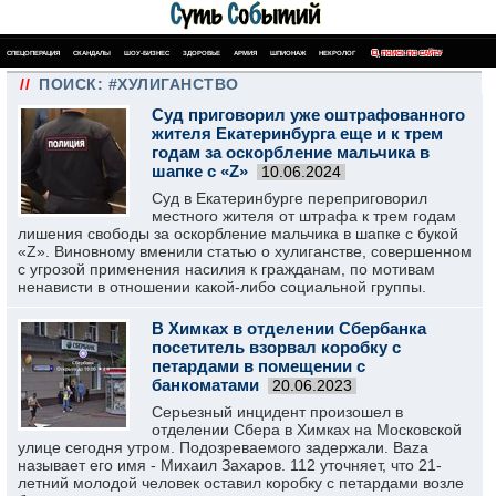
СПЕЦОПЕРАЦИЯ
СКАНДАЛЫ
ШОУ-БИЗНЕС
ЗДОРОВЬЕ
АРМИЯ
ШПИОНАЖ
НЕКРОЛОГ
ПОИСК ПО САЙТУ
//
ПОИСК: #ХУЛИГАНСТВО
Суд приговорил уже оштрафованного
жителя Екатеринбурга еще и к трем
годам за оскорбление мальчика в
шапке с «Z»
10.06.2024
Суд в Екатеринбурге переприговорил
местного жителя от штрафа к трем годам
лишения свободы за оскорбление мальчика в шапке с букой
«Z». Виновному вменили статью о хулиганстве, совершенном
с угрозой применения насилия к гражданам, по мотивам
ненависти в отношении какой-либо социальной группы.
В Химках в отделении Сбербанка
посетитель взорвал коробку с
петардами в помещении с
банкоматами
20.06.2023
Серьезный инцидент произошел в
отделении Сбера в Химках на Московской
улице сегодня утром. Подозреваемого задержали. Baza
называет его имя - Михаил Захаров. 112 уточняет, что 21-
летний молодой человек оставил коробку с петардами возле