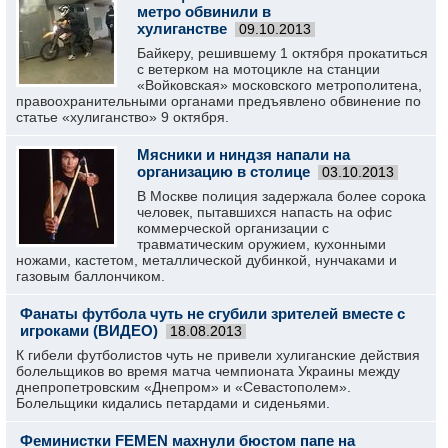
метро обвинили в
хулиганстве
09.10.2013
Байкеру, решившему 1 октября прокатиться
с ветерком на мотоцикле на станции
«Войковская» московского метрополитена,
правоохранительными органами предъявлено обвинение по
статье «хулиганство» 9 октября.
Мясники и ниндзя напали на
организацию в столице
03.10.2013
В Москве полиция задержала более сорока
человек, пытавшихся напасть на офис
коммерческой организации с
травматическим оружием, кухонными
ножами, кастетом, металлической дубинкой, нунчаками и
газовым баллончиком.
Фанаты футбола чуть не сгубили зрителей вместе с
игроками (ВИДЕО)
18.08.2013
К гибели футболистов чуть не привели хулиганские действия
болельщиков во время матча чемпионата Украины между
днепропетровским «Днепром» и «Севастополем».
Болельщики кидались петардами и сиденьями.
Феминистки FEMEN махнули бюстом папе на