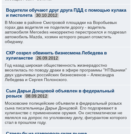
Водители обучают друг друга ПДД с помощью кулака
и пистолета
30.10.2012
В Москве в районе Смотровой площадки на Воробьевых
горах два водителя не поделили дорогу - водитель
автомобиля Mercedes некорректно перестроился и подрезал
автомобиль Mazda, хозяин которого решил отомстить
обидчику.
СКР созрел обвинить бизнесмена Лебедева в
хулиганстве
26.09.2012
Год назад широкая общественность жизнерадостно
веселилась по поводу драки в эфире программы "НТВшники"
двух удачливых российских бизнесменов – Александра
Лебедева и Сергея Полонского.
Сын Дарьи Донцовой объявлен в федеральный
розыск
08.09.2012
Московские полицейские объявили в федеральный розыск
сына писательницы Дарьи Донцовой. Его подозревают в
хулиганстве с применением оружия. Он систематически не
являлся на допрос по уголовному делу, фигурантом которого
стал в прошлом году.
Стрельбу на ставропольском рынке