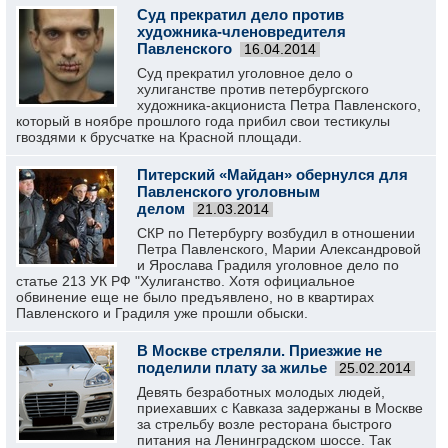
Суд прекратил дело против
художника-членовредителя
Павленского
16.04.2014
Суд прекратил уголовное дело о
хулиганстве против петербургского
художника-акциониста Петра Павленского,
который в ноябре прошлого года прибил свои тестикулы
гвоздями к брусчатке на Красной площади.
Питерский «Майдан» обернулся для
Павленского уголовным
делом
21.03.2014
СКР по Петербургу возбудил в отношении
Петра Павленского, Марии Александровой
и Ярослава Градиля уголовное дело по
статье 213 УК РФ "Хулиганство. Хотя официальное
обвинение еще не было предъявлено, но в квартирах
Павленского и Градиля уже прошли обыски.
В Москве стреляли. Приезжие не
поделили плату за жилье
25.02.2014
Девять безработных молодых людей,
приехавших с Кавказа задержаны в Москве
за стрельбу возле ресторана быстрого
питания на Ленинградском шоссе. Так