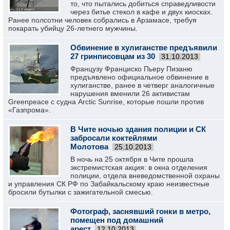
то, что пытались добиться справедливости
через битье стекол в кафе и двух киосках.
Ранее полсотни человек собрались в Арзамасе, требуя
покарать убийцу 26-летнего мужчины.
Обвинение в хулиганстве предъявили
27 гринписовцам из 30
31.10.2013
Французу Франциско Пьеру Пизаню
предъявлено официальное обвинение в
хулиганстве, ранее в четверг аналогичные
нарушения вменили 26 активистам
Greenpeace с судна Arctic Sunrise, которые пошли против
«Газпрома».
В Чите ночью здания полиции и СК
забросали коктейлями
Молотова
25.10.2013
В ночь на 25 октября в Чите прошла
экстремистская акция: в окна отделения
полиции, отдела вневедомственной охраны
и управления СК РФ по Забайкальскому краю неизвестные
бросили бутылки с зажигательной смесью.
Фотограф, заснявший гонки в метро,
помещен под домашний
арест
12.10.2013