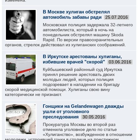
изменена.
В Москве хулиган обстрелял
автомобиль забавы ради
25.07.2016
Московская полиция задержала 32-летнего
автомобилиста, который в ночь на
понедельник обстрелял машину Skoda
Rapid. По версии правоохранительных
органов, стрелок действовал из хулиганских соображений.
В Иркутске арестованы хулиганы,
избившие врачей "скорой"
03.06.2016
Куйбышевский районный суд Иркутска
принял решение арестовать двоих
молодых людей, которых полиция
подозревает в нападении на бригаду
скорой медицинской помощи. Хулиганы свою вину
категорически не признают.
Гонщики на Gelandewagen дважды
ушли от уголовного
преследования
30.05.2016
Прокуратура Москвы во второй раз
отменила уголовное дело по статье
«Хулиганство», возбужденное в отношении
молодежи, устроившей гонки в столице на престижном