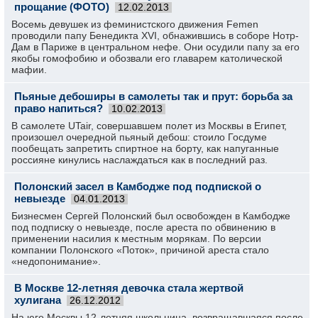
прощание (ФОТО)
12.02.2013
Восемь девушек из феминистского движения Femen
проводили папу Бенедикта XVI, обнажившись в соборе Нотр-
Дам в Париже в центральном нефе. Они осудили папу за его
якобы гомофобию и обозвали его главарем католической
мафии.
Пьяные дебоширы в самолеты так и прут: борьба за
право напиться?
10.02.2013
В самолете UTair, совершавшем полет из Москвы в Египет,
произошел очередной пьяный дебош: стоило Госдуме
пообещать запретить спиртное на борту, как напуганные
россияне кинулись наслаждаться как в последний раз.
Полонский засел в Камбодже под подпиской о
невыезде
04.01.2013
Бизнесмен Сергей Полонский был освобожден в Камбодже
под подписку о невыезде, после ареста по обвинению в
применении насилия к местным морякам. По версии
компании Полонского «Поток», причиной ареста стало
«недопонимание».
В Москве 12-летняя девочка стала жертвой
хулигана
26.12.2012
На юге Москвы 12-летняя школьница, возвращавшаяся после