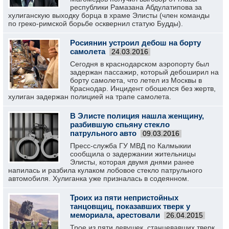
республики Рамазана Абдулатипова за
хулиганскую выходку борца в храме Элисты (член команды
по греко-римской борьбе осквернил статую Будды).
Росиянин устроил дебош на борту
самолета
24.03.2016
Сегодня в краснодарском аэропорту был
задержан пассажир, который дебоширил на
борту самолета, что летел из Москвы в
Краснодар. Инцидент обошелся без жертв,
хулиган задержан полицией на трапе самолета.
В Элисте полиция нашла женщину,
разбившую спьяну стекло
патрульного авто
09.03.2016
Пресс-служба ГУ МВД по Калмыкии
сообщила о задержании жительницы
Элисты, которая двумя днями ранее
напилась и разбила кулаком лобовое стекло патрульного
автомобиля. Хулиганка уже призналась в содеянном.
Троих из пяти непристойных
танцовщиц, показавших тверк у
мемориала, арестовали
26.04.2015
Трое из пяти девушек, станцевавших тверк