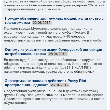
хулиганстве на уличной остановке общественного транспорта
и нанесении побоев мужчине и женщине задержан 23-летний
сотрудник полиции Турал Гасымов.
Ноу-хау обвинения для нужных людей: хулиганство с
гранатометом
22.06.2012
Полиция города Мурманска расследует нападение на
охранников и посетителей ночного клуба «Пурга». В
вооруженном нападении участвовали 48 человек,
недовольных запретом на употребление наркотиков в клубе.
Одному из участников акции белорусской оппозиции
потребовалась скорая
28.04.2012
Во время судебного заседания по обвинению в нарушении
общественного порядка (а если говорить более точно, то по
обвинению в мелком хулиганстве (арт.17.1 КоАП РБ))
накануне скорая помощь увезла одного из обвиняемых
Экспертиза не нашла в действиях Pussy Riot
преступления - адвокат
26.04.2012
Следственная экспертиза не нашла в действиях участниц
группы Pussy Riot, устроивших панк-молебен в храме Христа
Спасителя, признаков преступления по вменяемой им статье
«Хулиганство».