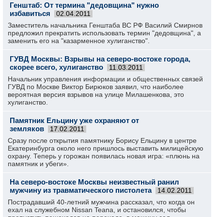
Генштаб: От термина "дедовщина" нужно
избавиться
02.04.2011
Заместитель начальника Генштаба ВС РФ Василий Смирнов
предложил прекратить использовать термин "дедовщина", а
заменить его на "казарменное хулиганство".
ГУВД Москвы: Взрывы на северо-востоке города,
скорее всего, хулиганство
11.03.2011
Начальник управления информации и общественных связей
ГУВД по Москве Виктор Бирюков заявил, что наиболее
вероятная версия взрывов на улице Милашенкова, это
хулиганство.
Памятник Ельцину уже охраняют от
земляков
17.02.2011
Сразу после открытия памятнику Борису Ельцину в центре
Екатеринбурга около него пришлось выставить милицейскую
охрану. Теперь у горожан появилась новая игра: «плюнь на
памятник и убеги».
На северо-востоке Москвы неизвестный ранил
мужчину из травматического пистолета
14.02.2011
Пострадавший 40-летний мужчина рассказал, что когда он
ехал на служебном Nissan Teana, и остановился, чтобы