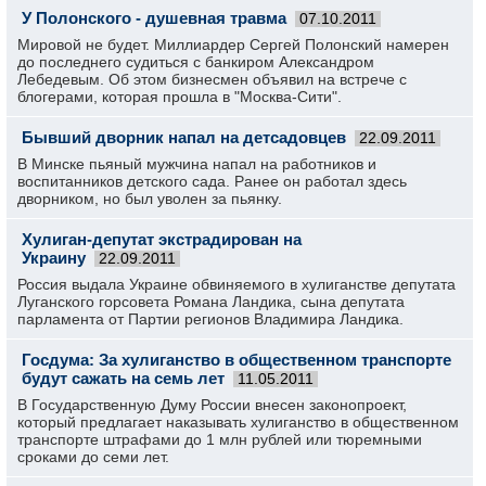
У Полонского - душевная травма
07.10.2011
Мировой не будет. Миллиардер Сергей Полонский намерен
до последнего судиться с банкиром Александром
Лебедевым. Об этом бизнесмен объявил на встрече с
блогерами, которая прошла в "Москва-Сити".
Бывший дворник напал на детсадовцев
22.09.2011
В Минске пьяный мужчина напал на работников и
воспитанников детского сада. Ранее он работал здесь
дворником, но был уволен за пьянку.
Хулиган-депутат экстрадирован на
Украину
22.09.2011
Россия выдала Украине обвиняемого в хулиганстве депутата
Луганского горсовета Романа Ландика, сына депутата
парламента от Партии регионов Владимира Ландика.
Госдума: За хулиганство в общественном транспорте
будут сажать на семь лет
11.05.2011
В Государственную Думу России внесен законопроект,
который предлагает наказывать хулиганство в общественном
транспорте штрафами до 1 млн рублей или тюремными
сроками до семи лет.