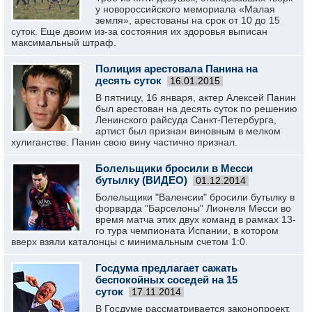
у новороссийского мемориала «Малая
земля», арестованы на срок от 10 до 15
суток. Еще двоим из-за состояния их здоровья выписан
максимальный штраф.
Полиция арестовала Панина на
десять суток
16.01.2015
В пятницу, 16 января, актер Алексей Панин
был арестован на десять суток по решению
Ленинского райсуда Санкт-Петербурга,
артист был признан виновным в мелком
хулиганстве. Панин свою вину частично признал.
Болельщики бросили в Месси
бутылку (ВИДЕО)
01.12.2014
Болельщики "Валенсии" бросили бутылку в
форварда "Барселоны" Лионеля Месси во
время матча этих двух команд в рамках 13-
го тура чемпионата Испании, в котором
вверх взяли каталонцы с минимальным счетом 1:0.
Госдума предлагает сажать
беспокойных соседей на 15
суток
17.11.2014
В Госдуме рассматривается законопроект,