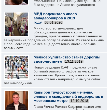
Емельяненко. По имеющимся данным, он
был задержан в Анапе за хулиганство.
МВД подсчитало число
авиадебоширов в 2019
году
03.01.2020
Министерство внутренних дел
обнародовало данные о количестве
граждан, привлечённых к ответственности
за нарушение порядка на борту самолётов. Их стало меньше
с прошлого года, но всё ещё достаточно много - больше
восьми сотен.
Мелкое хулиганство станет дорогим
удовольствием
13.11.2019
Новая редакция КоАП предусматривает
больший размер штрафов за мелкое
хулиганство. Кроме того, появятся много
новых статей - например, о выгуле собак
без намордников.
Кадыров трудоустроил чеченца,
снявшего скандальный видеоролик в
московском метро
12.10.2018
Глава Чечни Рамзан Кадыров назвал имя