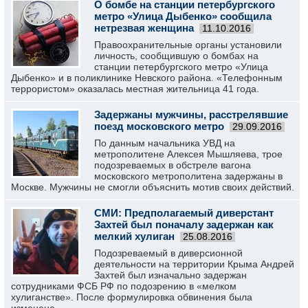
О бомбе на станции петербургского
метро «Улица Дыбенко» сообщила
нетрезвая женщина
11.10.2016
Правоохранительные органы установили
личность, сообщившую о бомбах на
станции петербургского метро «Улица
Дыбенко» и в поликлинике Невского района. «Телефонным
террористом» оказалась местная жительница 41 года.
Задержаны мужчины, расстрелявшие
поезд московского метро
29.09.2016
По данным начальника УВД на
метрополитене Алексея Мышляева, трое
подозреваемых в обстреле вагона
московского метрополитена задержаны в
Москве. Мужчины не смогли объяснить мотив своих действий.
СМИ: Предполагаемый диверстант
Захтей был поначалу задержан как
мелкий хулиган
25.08.2016
Подозреваемый в диверсионной
деятельности на территории Крыма Андрей
Захтей был изначально задержан
сотрудниками ФСБ РФ по подозрению в «мелком
хулиганстве». После формулировка обвинения была