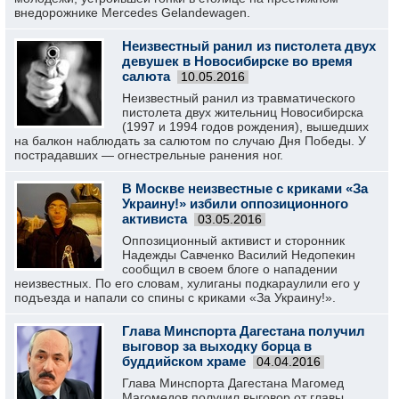
внедорожнике Mercedes Gelandewagen.
Неизвестный ранил из пистолета двух
девушек в Новосибирске во время
салюта
10.05.2016
Неизвестный ранил из травматического
пистолета двух жительниц Новосибирска
(1997 и 1994 годов рождения), вышедших
на балкон наблюдать за салютом по случаю Дня Победы. У
пострадавших — огнестрельные ранения ног.
В Москве неизвестные с криками «За
Украину!» избили оппозиционного
активиста
03.05.2016
Оппозиционный активист и сторонник
Надежды Савченко Василий Недопекин
сообщил в своем блоге о нападении
неизвестных. По его словам, хулиганы подкараулили его у
подъезда и напали со спины с криками «За Украину!».
Глава Минспорта Дагестана получил
выговор за выходку борца в
буддийском храме
04.04.2016
Глава Минспорта Дагестана Магомед
Магомедов получил выговор от главы