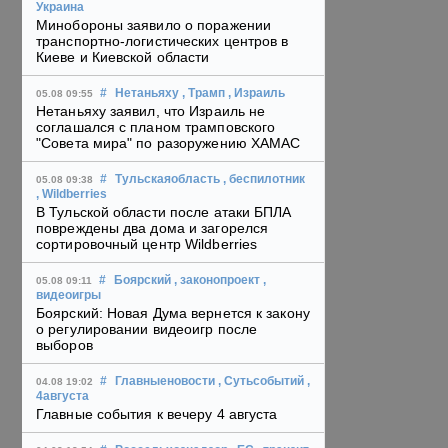
Украина
Минобороны заявило о поражении
транспортно-логистических центров в
Киеве и Киевской области
#
Нетаньяху
, Трамп
, Израиль
05.08 09:55
Нетаньяху заявил, что Израиль не
соглашался с планом трамповского
"Совета мира" по разоружению ХАМАС
#
Тульскаяобласть
, беспилотник
05.08 09:38
, Wildberries
В Тульской области после атаки БПЛА
повреждены два дома и загорелся
сортировочный центр Wildberries
#
Боярский
, законопроект
,
05.08 09:11
видеоигры
Боярский: Новая Дума вернется к закону
о регулировании видеоигр после
выборов
#
Главныеновости
, Сутьсобытий
,
04.08 19:02
4августа
Главные события к вечеру 4 августа