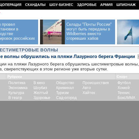
ЦОПЕРАЦИЯ
СКАНДАЛЫ
ШОУ-БИЗНЕС
ЗДОРОВЬЕ
АРМИЯ
ШПИОНАЖ
У
н провел
Склады "Почты России"
тановки в
могут быть переданы в
водстве
Wildberries вместо
ировок российских
сгоревших хабов
ШЕСТИМЕТРОВЫЕ ВОЛНЫ
 волны обрушились на пляжи Лазурного берега Франции
ции на пляжи Лазурного берега обрушились шестиметровые волны,
в, свирепствующих в этом регионе уже вторые сутки.
Рубрики
Спорт
Политика
В кино
Общество
Происшествия
Футбол
Экономика
Шоубиз
Криминал
Авто
Хоккей
Культура
Желтый
Туризм
Хайтек
Теннис
В театр
Здоровье
Сад-огород
Бокс/ММА