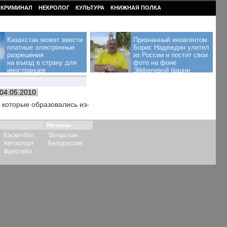
КРИМИНАЛ
НЕКРОЛОГ
КУЛЬТУРА
КНИЖНАЯ ПОЛКА
Казахстан может ввести
Признанный иноагентом
платные электронные
Борис Надеждин улетел
разрешения
из России и постит свои
на въезд в страну для
фото на фоне
иностранцев
Эйфелевой башни
04.05.2010
 которые образовались из-
Регионы
Баскетбол
Татарстан
Автоспорт
Белоруссия
Фристайл