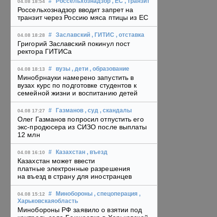
#
Россельхознадзор
, ЕС
, транзит
04.08 18:54
Россельхознадзор вводит запрет на
транзит через Россию мяса птицы из ЕС
#
Заславский
, ГИТИС
, отставка
04.08 18:28
Григорий Заславский покинул пост
ректора ГИТИСа
#
вузы
, дети
, образование
04.08 18:13
Минобрнауки намерено запустить в
вузах курс по подготовке студентов к
семейной жизни и воспитанию детей
#
Газманов
, суд
, скандалы
04.08 17:27
Олег Газманов попросил отпустить его
экс-продюсера из СИЗО после выплаты
12 млн
#
Казахстан
, въезд
04.08 16:10
Казахстан может ввести
платные электронные разрешения
на въезд в страну для иностранцев
#
Минобороны
, спецоперация
,
04.08 15:12
Харьковскаяобласть
Минобороны РФ заявило о взятии под