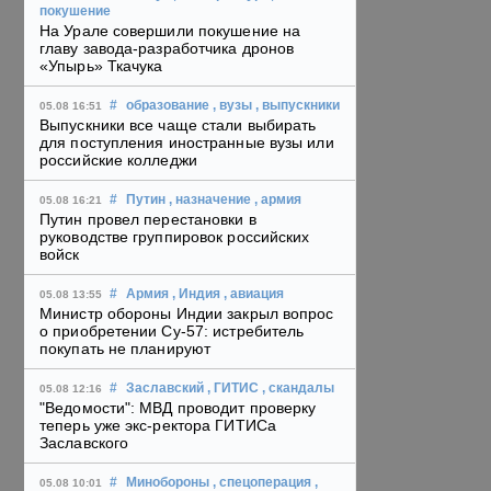
покушение
На Урале совершили покушение на
главу завода-разработчика дронов
«Упырь» Ткачука
#
образование
, вузы
, выпускники
05.08 16:51
Выпускники все чаще стали выбирать
для поступления иностранные вузы или
российские колледжи
#
Путин
, назначение
, армия
05.08 16:21
Путин провел перестановки в
руководстве группировок российских
войск
#
Армия
, Индия
, авиация
05.08 13:55
Министр обороны Индии закрыл вопрос
о приобретении Су-57: истребитель
покупать не планируют
#
Заславский
, ГИТИС
, скандалы
05.08 12:16
"Ведомости": МВД проводит проверку
теперь уже экс-ректора ГИТИСа
Заславского
#
Минобороны
, спецоперация
,
05.08 10:01