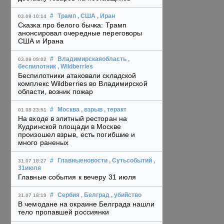
#
Трамп
, США
, Иран
03.08 10:14
Сказка про белого бычка: Трамп
анонсировал очередные переговоры
США и Ирана
#
Владимирскаяобласть
,
03.08 09:02
беспилотник
, Wildberries
Беспилотники атаковали складской
комплекс Wildberries во Владимирской
области, возник пожар
#
Москва
, взрыв
, теракт
01.08 23:51
На входе в элитный ресторан на
Кудринской площади в Москве
произошел взрыв, есть погибшие и
много раненых
#
Главныеновости
, Сутьсобытий
,
31.07 18:27
31июля
Главные события к вечеру 31 июля
#
Сербия
, Белград
, убийство
31.07 18:19
В чемодане на окраине Белграда нашли
тело пропавшей россиянки