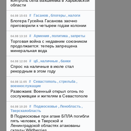
контроль села Бакшеевка в Харьковской
области
#
Гасанов
, блогеры
, налоги
04.08 15:03
Блогера Гусейна Гасанова заочно
приговорили к четырем годам колонии
#
Армения
, политика
, запреты
04.08 13:10
Торговая война с недавним союзником
продолжается: теперь запрещена
минеральная вода
#
цб
, наличные
, банки
04.08 12:00
Спрос на наличные в июле стал
рекордным в этом году
#
Севастополь
, стрельба
,
04.08 11:05
военнослужащие
Развожаев: Военный открыл огонь по
сослуживцам и жителям в Севастополе
#
Подмосковье
, Ленобласть
,
04.08 10:20
Тверскаяобласть
В Подмосковье при атаке БПЛА погибли
пять человек, в Тверской и
Ленинградской областях атакованы
склады Wildberries