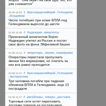
Мороз: "Она берет на свой курс тех, кто
уже снимается"
#
Краснодарскийкрай
, Геленджик
03.08 16:03
, Владимир
Число погибших при атаке БПЛА под
Геленджиком выросло до шести
#
Надеждин
, иноагенты
03.08 14:38
Признанный иноагентом Борис
Надеждин улетел из России и постит
свои фото на фоне Эйфелевой башни
#
операторы
, звонки
, маркировка
03.08 14:14
Операторы перестали пропускать
звонки без маркировки, но платить за
них все равно приходится
#
Краснодарскийкрай
, Геленджик
03.08 12:47
, беспилотник
Три человека погибли при падении
обломков БПЛА в Геленджике, еще 13
пострадали
#
ритейлеры
, товары
, доставка
03.08 11:17
Торговые сети хотят переложить
доставку товаров на поставщиков