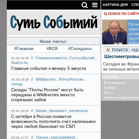
КАРТИНА ДНЯ
СПЕ
ПОИСК ПО САЙТ
Пути
перес
руко
групп
Наши ленты:
войск
#Главная
#ВСЯ
#Скандалы
//
ПОИСК: #
Шестиметровые
#
Главныеновости
, Сутьсобытий
,
05.08 18:39
5августа
Сегодня во Фран
Главные события к вечеру 5 августа
за сильных ветро
Новости
#
Wildberries
, ПочтаРоссии
,
05.08 18:38
Все новости
склад
В мире
Склады "Почты России" могут быть
Фото
переданы в Wildberries вместо
Новости партнеров
сгоревших хабов
#
банки
, банкомат
, наличные
05.08 18:03
С октября в России появится
возможность пополнять счет наличными
через любой банкомат по СБП
#
Ткачук
, екатеринбург
,
05.08 17:07