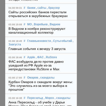
#
банки
, сайты
, браузер
04.08 09:31
Сайты российских банков перестали
открываться в зарубежных браузерах
#
МО
, Воробьев
, Видное
03.08 19:08
В Видном в ноябре реконструируют
канализационный коллектор
#
Главныеновости
, Сутьсобытий
,
03.08 18:49
3августа
Главные события к вечеру 3 августа
#
Apple
, ФАС
, RuStore
03.08 18:46
ФАС возбудила дело против давно
ушедшей из РФ Apple из-за
непредустановки RuStore и Max
#
Омаров
, скандалы
03.08 17:00
Курбан Омаров о скандале вокруг жены:
"Это случилось из-за моего выбора в
прошлом"
#
Пересильд
, Мороз
, скандалы
03.08 16:38
Анна Пересильд - об учебе у Дарьи