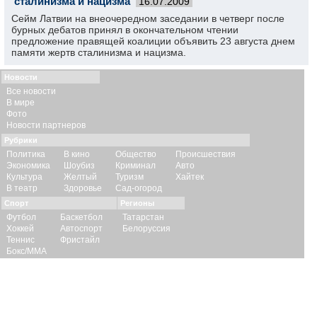
сталинизма и нацизма
16.07.2009
Сейм Латвии на внеочередном заседании в четверг после
бурных дебатов принял в окончательном чтении
предложение правящей коалиции объявить 23 августа днем
памяти жертв сталинизма и нацизма.
Новости
Все новости
В мире
Фото
Новости партнеров
Рубрики
Политика
В кино
Общество
Происшествия
Экономика
Шоубиз
Криминал
Авто
Культура
Желтый
Туризм
Хайтек
В театр
Здоровье
Сад-огород
Спорт
Регионы
Футбол
Баскетбол
Татарстан
Хоккей
Автоспорт
Белоруссия
Теннис
Фристайл
Бокс/ММА