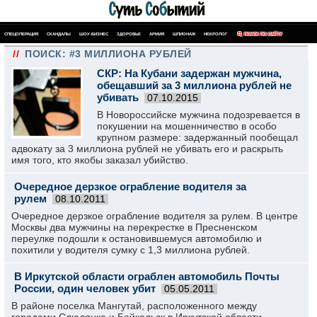
СПЕЦОПЕРАЦИЯ
СКАНДАЛЫ
ШОУ-БИЗНЕС
ЗДОРОВЬЕ
АРМИЯ
ШПИОНАЖ
НЕКРОЛОГ
ПОИСК ПО САЙТУ
//
ПОИСК: #3 МИЛЛИОНА РУБЛЕЙ
СКР: На Кубани задержан мужчина,
обещавший за 3 миллиона рублей не
убивать
07.10.2015
В Новороссийске мужчина подозревается в
покушении на мошенничество в особо
крупном размере: задержанный пообещал
адвокату за 3 миллиона рублей не убивать его и раскрыть
имя того, кто якобы заказал убийство.
Очередное дерзкое ограбление водителя за
рулем
08.10.2011
Очередное дерзкое ограбление водителя за рулем. В центре
Москвы два мужчины на перекрестке в Пресненском
переулке подошли к остановившемуся автомобилю и
похитили у водителя сумку с 1,3 миллиона рублей.
В Иркутской области ограблен автомобиль Почты
России, один человек убит
05.05.2011
В районе поселка Мангутай, расположенного между