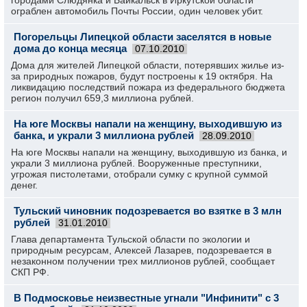
городами Слюдянка и Байкальск в Иркутской области
ограблен автомобиль Почты России, один человек убит.
Погорельцы Липецкой области заселятся в новые
дома до конца месяца
07.10.2010
Дома для жителей Липецкой области, потерявших жилье из-
за природных пожаров, будут построены к 19 октября. На
ликвидацию последствий пожара из федерального бюджета
регион получил 659,3 миллиона рублей.
На юге Москвы напали на женщину, выходившую из
банка, и украли 3 миллиона рублей
28.09.2010
На юге Москвы напали на женщину, выходившую из банка, и
украли 3 миллиона рублей. Вооруженные преступники,
угрожая пистолетами, отобрали сумку с крупной суммой
денег.
Тульский чиновник подозревается во взятке в 3 млн
рублей
31.01.2010
Глава департамента Тульской области по экологии и
природным ресурсам, Алексей Лазарев, подозревается в
незаконном получении трех миллионов рублей, сообщает
СКП РФ.
В Подмосковье неизвестные угнали "Инфинити" с 3