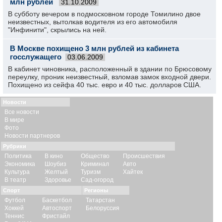
млн рублей
31.10.2009
В субботу вечером в подмосковном городе Томилино двое
неизвестных, вытолкав водителя из его автомобиля
"Инфинити", скрылись на ней.
В Москве похищено 3 млн рублей из кабинета
госслужащего
03.06.2009
В кабинет чиновника, расположенный в здании по Брюсовому
переулку, проник неизвестный, взломав замок входной двери.
Похищено из сейфа 40 тыс. евро и 40 тыс. долларов США.
Новости
Все новости
В мире
Фото
Новости партнеров
Рубрики
Политика
В кино
Общество
Происшествия
Экономика
Шоубиз
Криминал
Авто
Культура
Желтый
Туризм
Хайтек
В театр
Здоровье
Сад-огород
Спорт
Регионы
Футбол
Баскетбол
Татарстан
Хоккей
Автоспорт
Белоруссия
Теннис
Фристайл