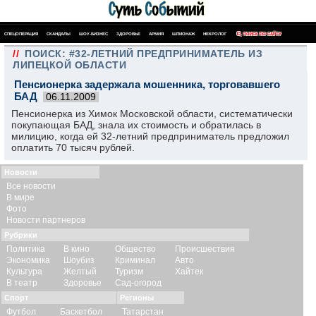
СПЕЦОПЕРАЦИЯ
СКАНДАЛЫ
ШОУ-БИЗНЕС
ЗДОРОВЬЕ
АРМИЯ
ШПИОНАЖ
НЕКРОЛОГ
ПОИСК ПО САЙТУ
//
ПОИСК: #32-ЛЕТНИЙ ПРЕДПРИНИМАТЕЛЬ ИЗ
ЛИПЕЦКОЙ ОБЛАСТИ
Пенсионерка задержала мошенника, торговавшего
БАД
06.11.2009
Пенсионерка из Химок Московской области, систематически
покупающая БАД, знала их стоимость и обратилась в
милицию, когда ей 32-летний предприниматель предложил
оплатить 70 тысяч рублей.
Новости
Все новости
В мире
Фото
Новости партнеров
Рубрики
Политика
В кино
Общество
Происшествия
Экономика
Шоубиз
Криминал
Авто
Культура
Желтый
Туризм
Хайтек
В театр
Здоровье
Сад-огород
Спорт
Регионы
Футбол
Баскетбол
Татарстан