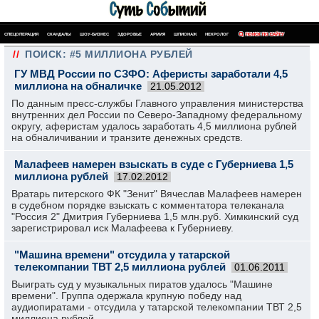
СПЕЦОПЕРАЦИЯ
СКАНДАЛЫ
ШОУ-БИЗНЕС
ЗДОРОВЬЕ
АРМИЯ
ШПИОНАЖ
НЕКРОЛОГ
ПОИСК ПО САЙТУ
//
ПОИСК: #5 МИЛЛИОНА РУБЛЕЙ
ГУ МВД России по СЗФО: Аферисты заработали 4,5
миллиона на обналичке
21.05.2012
По данным пресс-службы Главного управления министерства
внутренних дел России по Северо-Западному федеральному
округу, аферистам удалось заработать 4,5 миллиона рублей
на обналичивании и транзите денежных средств.
Малафеев намерен взыскать в суде с Губерниева 1,5
миллиона рублей
17.02.2012
Вратарь питерского ФК "Зенит" Вячеслав Малафеев намерен
в судебном порядке взыскать с комментатора телеканала
"Россия 2" Дмитрия Губерниева 1,5 млн.руб. Химкинский суд
зарегистрировал иск Малафеева к Губерниеву.
"Машина времени" отсудила у татарской
телекомпании ТВТ 2,5 миллиона рублей
01.06.2011
Выиграть суд у музыкальных пиратов удалось "Машине
времени". Группа одержала крупную победу над
аудиопиратами - отсудила у татарской телекомпании ТВТ 2,5
миллиона рублей.