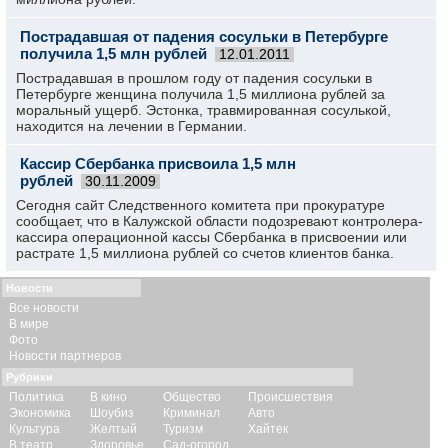
Пострадавшая от падения сосульки в Петербурге
получила 1,5 млн рублей
12.01.2011
Пострадавшая в прошлом году от падения сосульки в
Петербурге женщина получила 1,5 миллиона рублей за
моральный ущерб. Эстонка, травмированная сосулькой,
находится на лечении в Германии.
Кассир Сбербанка присвоила 1,5 млн
рублей
30.11.2009
Сегодня сайт Следственного комитета при прокуратуре
сообщает, что в Калужской области подозревают контролера-
кассира операционной кассы Сбербанка в присвоении или
растрате 1,5 миллиона рублей со счетов клиентов банка.
Новости
Все новости
В мире
Фото
Новости партнеров
Рубрики
Политика
В кино
Общество
Происшествия
Экономика
Шоубиз
Криминал
Авто
Культура
Желтый
Туризм
Хайтек
В театр
Здоровье
Сад-огород