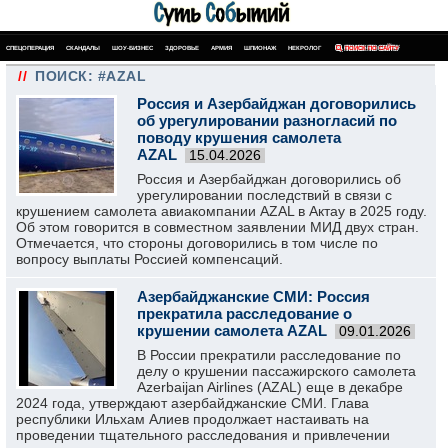
СПЕЦОПЕРАЦИЯ
СКАНДАЛЫ
ШОУ-БИЗНЕС
ЗДОРОВЬЕ
АРМИЯ
ШПИОНАЖ
НЕКРОЛОГ
ПОИСК ПО САЙТУ
//
ПОИСК: #AZAL
Россия и Азербайджан договорились
об урегулировании разногласий по
поводу крушения самолета
AZAL
15.04.2026
Россия и Азербайджан договорились об
урегулировании последствий в связи с
крушением самолета авиакомпании AZAL в Актау в 2025 году.
Об этом говорится в совместном заявлении МИД двух стран.
Отмечается, что стороны договорились в том числе по
вопросу выплаты Россией компенсаций.
Азербайджанские СМИ: Россия
прекратила расследование о
крушении самолета AZAL
09.01.2026
В России прекратили расследование по
делу о крушении пассажирского самолета
Azerbaijan Airlines (AZAL) еще в декабре
2024 года, утверждают азербайджанские СМИ. Глава
республики Ильхам Алиев продолжает настаивать на
проведении тщательного расследования и привлечении