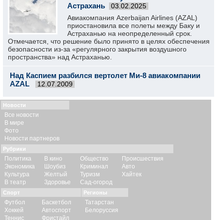
Астрахань
03.02.2025
Авиакомпания Azerbaijan Airlines (AZAL)
приостановила все полеты между Баку и
Астраханью на неопределенный срок.
Отмечается, что решение было принято в целях обеспечения
безопасности из-за «регулярного закрытия воздушного
пространства» над Астраханью.
Над Каспием разбился вертолет Ми-8 авиакомпании
AZAL
12.07.2009
Новости
Все новости
В мире
Фото
Новости партнеров
Рубрики
Политика
В кино
Общество
Происшествия
Экономика
Шоубиз
Криминал
Авто
Культура
Желтый
Туризм
Хайтек
В театр
Здоровье
Сад-огород
Спорт
Регионы
Футбол
Баскетбол
Татарстан
Хоккей
Автоспорт
Белоруссия
Теннис
Фристайл