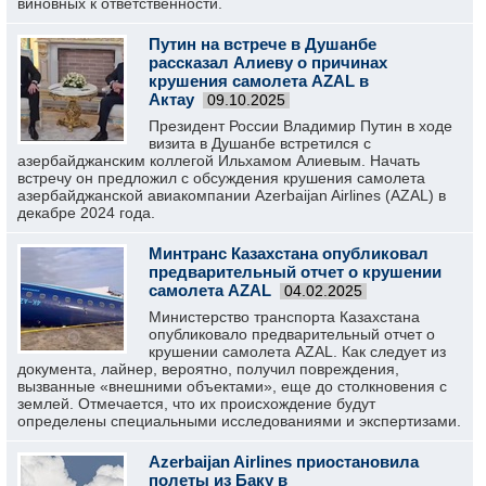
виновных к ответственности.
Путин на встрече в Душанбе
рассказал Алиеву о причинах
крушения самолета AZAL в
Актау
09.10.2025
Президент России Владимир Путин в ходе
визита в Душанбе встретился с
азербайджанским коллегой Ильхамом Алиевым. Начать
встречу он предложил с обсуждения крушения самолета
азербайджанской авиакомпании Azerbaijan Airlines (AZAL) в
декабре 2024 года.
Минтранс Казахстана опубликовал
предварительный отчет о крушении
самолета AZAL
04.02.2025
Министерство транспорта Казахстана
опубликовало предварительный отчет о
крушении самолета AZAL. Как следует из
документа, лайнер, вероятно, получил повреждения,
вызванные «внешними объектами», еще до столкновения с
землей. Отмечается, что их происхождение будут
определены специальными исследованиями и экспертизами.
Azerbaijan Airlines приостановила
полеты из Баку в