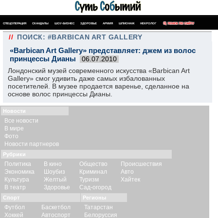
СПЕЦОПЕРАЦИЯ
СКАНДАЛЫ
ШОУ-БИЗНЕС
ЗДОРОВЬЕ
АРМИЯ
ШПИОНАЖ
НЕКРОЛОГ
ПОИСК ПО САЙТУ
//
ПОИСК: #BARBICAN ART GALLERY
«Barbican Art Gallery» представляет: джем из волос
принцессы Дианы
06.07.2010
Лондонский музей современного искусства «Barbican Art
Gallery» смог удивить даже самых избалованных
посетителей. В музее продается варенье, сделанное на
основе волос принцессы Дианы.
Новости
Все новости
В мире
Фото
Новости партнеров
Рубрики
Политика
В кино
Общество
Происшествия
Экономика
Шоубиз
Криминал
Авто
Культура
Желтый
Туризм
Хайтек
В театр
Здоровье
Сад-огород
Спорт
Регионы
Футбол
Баскетбол
Татарстан
Хоккей
Автоспорт
Белоруссия