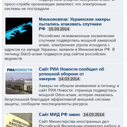
пресс-службе организации заявляют, что электронные
системы не пострадали.
Минкомсвязи: Украинские хакеры
пытались атаковать спутники
РФ
15.03.2014
Российские телевизионные космические
спутники подверглись мощной хакерской
атаке, электронная угроза исходила с
адресов на западе Украины, заявили в Минкомсвязи РФ. В
пятницу DdoS-атаке подвергся ряд сайтов российских
ведомств.
Сайт РИА Новости сообщил об
успешной обороне от
хакеров
14.03.2014
Хакеры не обошли вниманием в пятницу и
сайт РИА Новости: страница подверглась
мощной Ddos-атаке, которая оказалась
безуспешной благодаря эффективной внешней системе
защиты, сообщили техспециалисты ресурса.
Сайт МИД РФ завис
14.03.2014
Сайт Министерства иностранных дел
Российской Федерации прекратил работу в