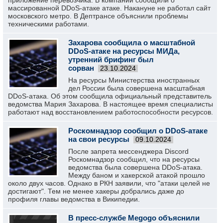
приложение перевозчика. В компании сообщили о
массированной DDoS-атаке атаке. Накануне не работал сайт
московского метро. В Дептрансе объяснили проблемы
техническими работами.
Захарова сообщила о масштабной
DDoS-атаке на ресурсы МИДа,
утренний брифинг был
сорван
23.10.2024
На ресурсы Министерства иностранных
дел России была совершена масштабная
DDoS-атака. Об этом сообщила официальный представитель
ведомства Мария Захарова. В настоящее время специалисты
работают над восстановлением работоспособности ресурсов.
Роскомнадзор сообщил о DDoS-атаке
на свои ресурсы
09.10.2024
После запрета мессенджера Discord
Роскомнадзор сообщил, что на ресурсы
ведомства была совершена DDoS-атака.
Между баном и хакерской атакой прошло
около двух часов. Однако в РКН заявили, что "атаки целей не
достигают". Тем не менее хакеры добрались даже до
профиля главы ведомства в Википедии.
В пресс-службе Megogo объяснили