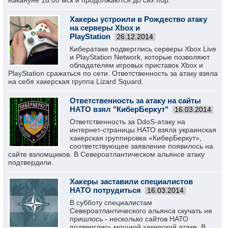
накануне 16:00 мск и продолжаются до сих пор.
Хакеры устроили в Рождество атаку
на серверы Xbox и
PlayStation
26.12.2014
Кибератаке подверглись серверы Xbox Live
и PlayStation Network, которые позволяют
обладателям игровых приставок Xbox и
PlayStation сражаться по сети. Ответственность за атаку взяла
на себя хакерская группа Lizard Squard.
Ответственность за атаку на сайты
НАТО взял "КиберБеркут"
16.03.2014
Ответственность за DdoS-атаку на
интернет-страницы НАТО взяла украинская
хакерская группировка «КиберБеркут»,
соответствующее заявление появилось на
сайте взломщиков. В Североатлантическом альянсе атаку
подтвердили.
Хакеры заставили специалистов
НАТО потрудиться
16.03.2014
В субботу специалистам
Североатлантического альянса скучать не
пришлось - несколько сайтов НАТО
подверглись мощной хакерской атаке. В