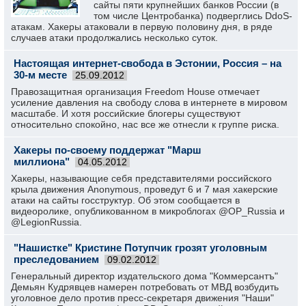
сайты пяти крупнейших банков России (в
том числе Центробанка) подверглись DdoS-
атакам. Хакеры атаковали в первую половину дня, в ряде
случаев атаки продолжались несколько суток.
Настоящая интернет-свобода в Эстонии, Россия – на
30-м месте
25.09.2012
Правозащитная организация Freedom House отмечает
усиление давления на свободу слова в интернете в мировом
масштабе. И хотя российские блогеры существуют
относительно спокойно, нас все же отнесли к группе риска.
Хакеры по-своему поддержат "Марш
миллиона"
04.05.2012
Хакеры, называющие себя представителями российского
крыла движения Anonymous, проведут 6 и 7 мая хакерские
атаки на сайты госструктур. Об этом сообщается в
видеоролике, опубликованном в микроблогах @OP_Russia и
@LegionRussia.
"Нашистке" Кристине Потупчик грозят уголовным
преследованием
09.02.2012
Генеральный директор издательского дома "Коммерсантъ"
Демьян Кудрявцев намерен потребовать от МВД возбудить
уголовное дело против пресс-секретаря движения "Наши"