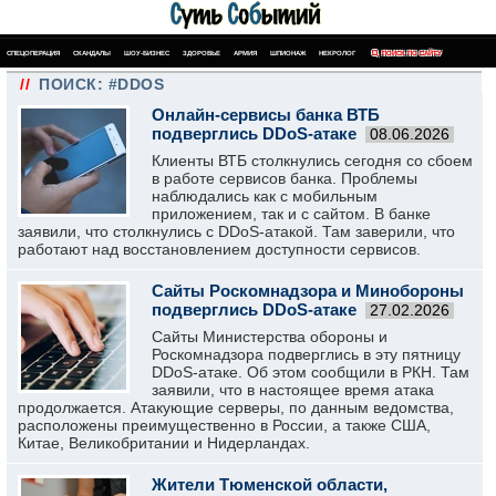
СПЕЦОПЕРАЦИЯ
СКАНДАЛЫ
ШОУ-БИЗНЕС
ЗДОРОВЬЕ
АРМИЯ
ШПИОНАЖ
НЕКРОЛОГ
ПОИСК ПО САЙТУ
//
ПОИСК: #DDOS
Онлайн-сервисы банка ВТБ
подверглись DDoS-атаке
08.06.2026
Клиенты ВТБ столкнулись сегодня со сбоем
в работе сервисов банка. Проблемы
наблюдались как с мобильным
приложением, так и с сайтом. В банке
заявили, что столкнулись с DDoS-атакой. Там заверили, что
работают над восстановлением доступности сервисов.
Сайты Роскомнадзора и Минобороны
подверглись DDoS-атаке
27.02.2026
Сайты Министерства обороны и
Роскомнадзора подверглись в эту пятницу
DDoS-атаке. Об этом сообщили в РКН. Там
заявили, что в настоящее время атака
продолжается. Атакующие серверы, по данным ведомства,
расположены преимущественно в России, а также США,
Китае, Великобритании и Нидерландах.
Жители Тюменской области,