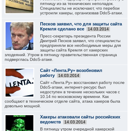
пятницу из-за технических неполадок.
Специалисты не исключают, что перебои
устроили хакеры, организовав DdoS-атаки.
Песков заявил, что для защиты сайта
Кремля сделано все
14.03.2014
Пресс-секретарь президента России
Дмитрий Песков заявил, что специалисты
предприняли все необходимые меры для
защиты сайта Кремля от хакерских
злодеяний. Утром в пятницу правительственная страница
подверглась DdoS-атаке.
Сайт «Лента.Ру» возобновил
работу
14.03.2014
Сайт «Лента.Ру» восстановил работу после
DdoS-атаки, интернет-ресурс был
недоступен в течение нескольких часов с
10.14 по московскому времени. Как
сообщают в техническом отделе сайта, атака хакеров была
довольно мощной.
Хакеры атаковали сайты российских
ведомств
14.03.2014
В пятницу утром очередной хакерской