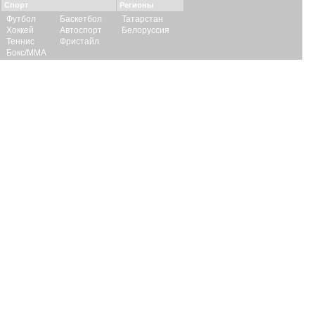
Спорт
Регионы
Футбол
Баскетбол
Татарстан
Хоккей
Автоспорт
Белоруссия
Теннис
Фристайл
Бокс/ММА