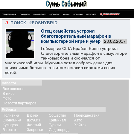
СПЕЦОПЕРАЦИЯ
СКАНДАЛЫ
ШОУ-БИЗНЕС
ЗДОРОВЬЕ
АРМИЯ
ШПИОНАЖ
НЕКРОЛОГ
ПОИСК ПО САЙТУ
//
ПОИСК: #POSHYBRID
Отец семейства устроил
благотворительный марафон в
компьютерной игре и умер
23.02.2017
Геймер из США Брайан Виньо устроил
благотворительный марафон в симуляторе
танковых боев и скончался от
многочасовой игры. Мужчина хотел собрать денег для
неизлечимо больных, а в итоге оставил сиротами своих
детей.
Новости
Все новости
В мире
Фото
Новости партнеров
Рубрики
Политика
В кино
Общество
Происшествия
Экономика
Шоубиз
Криминал
Авто
Культура
Желтый
Туризм
Хайтек
В театр
Здоровье
Сад-огород