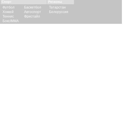
Спорт
Регионы
Футбол
Баскетбол
Татарстан
Хоккей
Автоспорт
Белоруссия
Теннис
Фристайл
Бокс/ММА