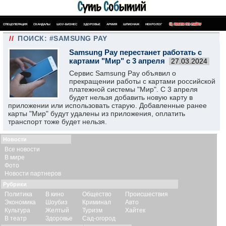
СПЕЦОПЕРАЦИЯ
СКАНДАЛЫ
ШОУ-БИЗНЕС
ЗДОРОВЬЕ
АРМИЯ
ШПИОНАЖ
НЕКРОЛОГ
ПОИСК ПО САЙТУ
//
ПОИСК: #SAMSUNG PAY
Samsung Pay перестанет работать с
картами "Мир" с 3 апреля
27.03.2024
Сервис Samsung Pay объявил о
прекращении работы с картами российской
платежной системы "Мир". С 3 апреля
будет нельзя добавить новую карту в
приложении или использовать старую. Добавленные ранее
карты "Мир" будут удалены из приложения, оплатить
транспорт тоже будет нельзя.
Новости
Все новости
В мире
Фото
Новости партнеров
Рубрики
Политика
В кино
Общество
Происшествия
Экономика
Шоубиз
Криминал
Авто
Культура
Желтый
Туризм
Хайтек
В театр
Здоровье
Сад-огород