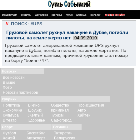
СПЕЦОПЕРАЦИЯ
СКАНДАЛЫ
ШОУ-БИЗНЕС
ЗДОРОВЬЕ
АРМИЯ
ШПИОНАЖ
НЕКРОЛОГ
ПОИСК ПО САЙТУ
//
ПОИСК: #UPS
Грузовой самолет рухнул накануне в Дубае, погибли
пилоты, на земле жертв нет
04.09.2010
Грузовой самолет американской компании UPS рухнул
накануне в Дубае, погибли пилоты, на земле жертв нет. По
предварительным данным, причиной крушения стал пожар
на борту "Боинг-747".
Новости
Все новости
В мире
Фото
Новости партнеров
Рубрики
Политика
В кино
Общество
Происшествия
Экономика
Шоубиз
Криминал
Авто
Культура
Желтый
Туризм
Хайтек
В театр
Здоровье
Сад-огород
Спорт
Регионы
Футбол
Баскетбол
Татарстан
Хоккей
Автоспорт
Белоруссия