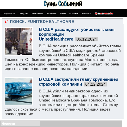
СПЕЦОПЕРАЦИЯ
СКАНДАЛЫ
ШОУ-БИЗНЕС
ЗДОРОВЬЕ
АРМИЯ
ШПИОНАЖ
НЕКРОЛОГ
ПОИСК ПО САЙТУ
//
ПОИСК: #UNITEDHEALTHCARE
В США расследуют убийство главы
корпорации
UnitedHealthcare
05.12.2024
В США полиция расследует убийство главы
крупнейшей в США медицинской страховой
компании UnitedHealthcare Брайна
Томпсона. Он был застрелен накануне на Манхэттене, когда
шел на конференцию инвесторов. Полиция считает, что речь
идет о заранее спланированном нападении.
В США застрелили главу крупнейшей
страховой компании
04.12.2024
В США убили гендиректора одной из
крупнейших в стране страховых компаний
UnitedHealthcare Брайана Томпсона. Его
застрелили в центре Манхэттена. Стрелку
удалось скрыться с места преступления. Полиция ведет
расследование.
Новости