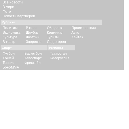
Все новости
В мире
Фото
Новости партнеров
Рубрики
Политика
В кино
Общество
Происшествия
Экономика
Шоубиз
Криминал
Авто
Культура
Желтый
Туризм
Хайтек
В театр
Здоровье
Сад-огород
Спорт
Регионы
Футбол
Баскетбол
Татарстан
Хоккей
Автоспорт
Белоруссия
Теннис
Фристайл
Бокс/ММА