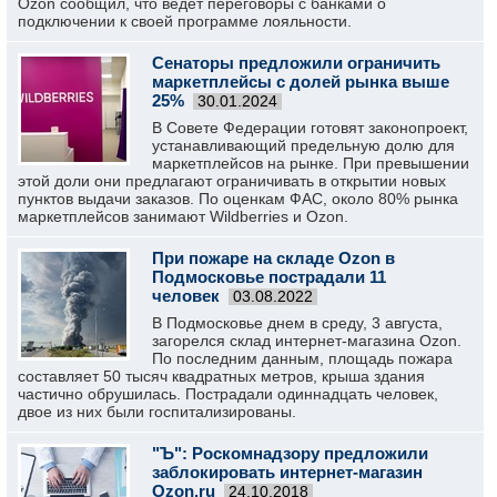
Ozon сообщил, что ведет переговоры с банками о
подключении к своей программе лояльности.
Сенаторы предложили ограничить
маркетплейсы с долей рынка выше
25%
30.01.2024
В Совете Федерации готовят законопроект,
устанавливающий предельную долю для
маркетплейсов на рынке. При превышении
этой доли они предлагают ограничивать в открытии новых
пунктов выдачи заказов. По оценкам ФАС, около 80% рынка
маркетплейсов занимают Wildberries и Ozon.
При пожаре на складе Ozon в
Подмосковье пострадали 11
человек
03.08.2022
В Подмосковье днем в среду, 3 августа,
загорелся склад интернет-магазина Ozon.
По последним данным, площадь пожара
составляет 50 тысяч квадратных метров, крыша здания
частично обрушилась. Пострадали одиннадцать человек,
двое из них были госпитализированы.
"Ъ": Роскомнадзору предложили
заблокировать интернет-магазин
Ozon.ru
24.10.2018