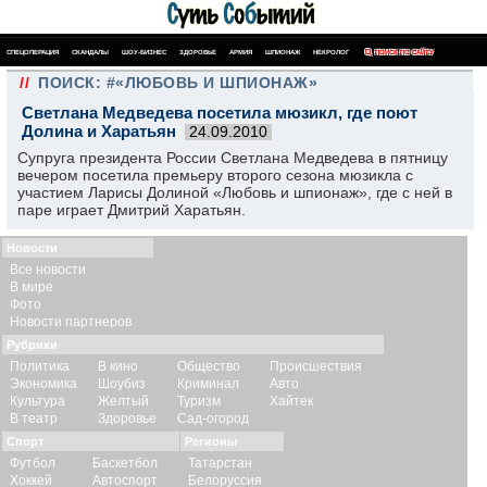
СПЕЦОПЕРАЦИЯ
СКАНДАЛЫ
ШОУ-БИЗНЕС
ЗДОРОВЬЕ
АРМИЯ
ШПИОНАЖ
НЕКРОЛОГ
ПОИСК ПО САЙТУ
//
ПОИСК: #«ЛЮБОВЬ И ШПИОНАЖ»
Светлана Медведева посетила мюзикл, где поют
Долина и Харатьян
24.09.2010
Супруга президента России Светлана Медведева в пятницу
вечером посетила премьеру второго сезона мюзикла с
участием Ларисы Долиной «Любовь и шпионаж», где с ней в
паре играет Дмитрий Харатьян.
Новости
Все новости
В мире
Фото
Новости партнеров
Рубрики
Политика
В кино
Общество
Происшествия
Экономика
Шоубиз
Криминал
Авто
Культура
Желтый
Туризм
Хайтек
В театр
Здоровье
Сад-огород
Спорт
Регионы
Футбол
Баскетбол
Татарстан
Хоккей
Автоспорт
Белоруссия