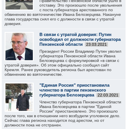
Правительство Пензенской области ушло в
отставку. Это произошло после увольнения
с поста губернатора арестованного по
обвинению во взяточничестве Ивана Белозерцева. Накануне
глава государства снял его с должности в связи с утратой
доверия.
В связи с утратой доверия: Путин
освободил от должности губернатора
Пензенской области
23.03.2021
Президент России Владимир Путин уволил
губернатора Пензенской области Ивана
Белозерцева с формулировкой «в связи с
утратой доверия». Об этом официально сообщил сайт
Кремля. Ранее руководитель региона был арестован по
обвинению во взяточничестве.
"Единая Россия" приостановила
членство в партии пензенского
губернатора Белозерцева
22.03.2021
Членство губернатора Пензенской области
Ивана Белозерцева в партии "Единой
России" приостановлено. Это произошло
после того, как в отношении него возбудили уголовное дело.
Сейчас глава региона находится под арестом, но от
должности пока не отстранен.