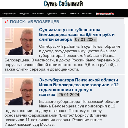
СПЕЦОПЕРАЦИЯ
СКАНДАЛЫ
ШОУ-БИЗНЕС
ЗДОРОВЬЕ
АРМИЯ
ШПИОНАЖ
НЕКРОЛОГ
ПОИСК ПО САЙТУ
//
ПОИСК: #БЕЛОЗЕРЦЕВ
Суд изъял у экс-губернатора
Белозерцева часы на 9,6 млн руб. и
слитки серебра
07.01.2025
Октябрьский районный суд Пензы обратил
в доход государства имущество бывшего
губернатора Пензенской области Ивана
Белозерцева. В частности, в доход России было передано 18
наручных часов общей стоимостью около 9,6 млн рублей, а
также слитки серебра и драгоценности.
Экс-губернатора Пензенской области
Ивана Белозерцева приговорили к 12
годам колонии по делу о
взятках
25.01.2024
Бывшего губернатора Пензенской области
Ивана Белозерцева суд приговорил к 12
годам колонии по делу о взятках. По этому же делу
основателю фармкомпании "Биотэк" Борису Шпигелю
назначили 11 лет лишения свооды. Решение вынес
Измайловский суд Москвы.