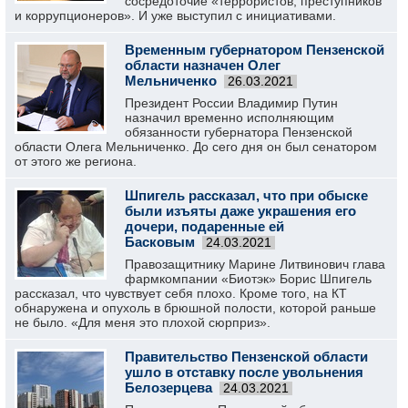
сосредоточие «террористов, преступников
и коррупционеров». И уже выступил с инициативами.
Временным губернатором Пензенской
области назначен Олег
Мельниченко
26.03.2021
Президент России Владимир Путин
назначил временно исполняющим
обязанности губернатора Пензенской
области Олега Мельниченко. До сего дня он был сенатором
от этого же региона.
Шпигель рассказал, что при обыске
были изъяты даже украшения его
дочери, подаренные ей
Басковым
24.03.2021
Правозащитнику Марине Литвинович глава
фармкомпании «Биотэк» Борис Шпигель
рассказал, что чувствует себя плохо. Кроме того, на КТ
обнаружена и опухоль в брюшной полости, которой раньше
не было. «Для меня это плохой сюрприз».
Правительство Пензенской области
ушло в отставку после увольнения
Белозерцева
24.03.2021