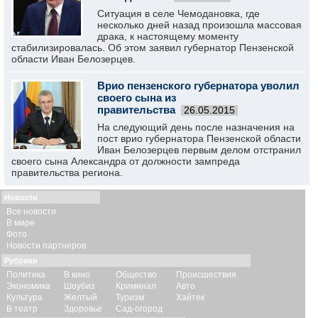
Ситуация в селе Чемодановка, где
несколько дней назад произошла массовая
драка, к настоящему моменту
стабилизировалась. Об этом заявил губернатор Пензенской
области Иван Белозерцев.
Врио пензенского губернатора уволил
своего сына из
правительства
26.05.2015
На следующий день после назначения на
пост врио губернатора Пензенской области
Иван Белозерцев первым делом отстранил
своего сына Александра от должности зампреда
правительства региона.
Новости
Все новости
В мире
Фото
Новости партнеров
Рубрики
Политика
В кино
Общество
Происшествия
Экономика
Шоубиз
Криминал
Авто
Культура
Желтый
Туризм
Хайтек
В театр
Здоровье
Сад-огород