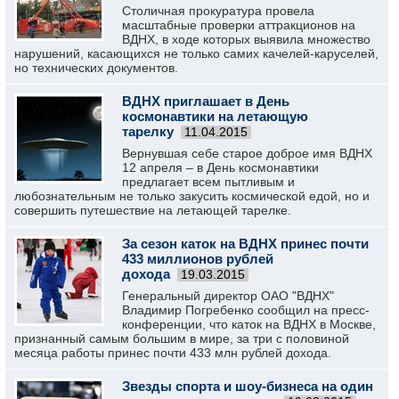
Столичная прокуратура провела
масштабные проверки аттракционов на
ВДНХ, в ходе которых выявила множество
нарушений, касающихся не только самих качелей-каруселей,
но технических документов.
ВДНХ приглашает в День
космонавтики на летающую
тарелку
11.04.2015
Вернувшая себе старое доброе имя ВДНХ
12 апреля – в День космонавтики
предлагает всем пытливым и
любознательным не только закусить космической едой, но и
совершить путешествие на летающей тарелке.
За сезон каток на ВДНХ принес почти
433 миллионов рублей
дохода
19.03.2015
Генеральный директор ОАО "ВДНХ"
Владимир Погребенко сообщил на пресс-
конференции, что каток на ВДНХ в Москве,
признанный самым большим в мире, за три с половиной
месяца работы принес почти 433 млн рублей дохода.
Звезды спорта и шоу-бизнеса на один