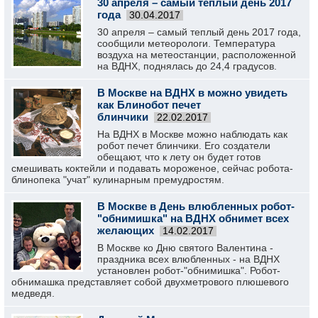
30 апреля – самый теплый день 2017
года
30.04.2017
30 апреля – самый теплый день 2017 года,
сообщили метеорологи. Температура
воздуха на метеостанции, расположенной
на ВДНХ, поднялась до 24,4 градусов.
В Москве на ВДНХ в можно увидеть
как Блинобот печет
блинчики
22.02.2017
На ВДНХ в Москве можно наблюдать как
робот печет блинчики. Его создатели
обещают, что к лету он будет готов
смешивать коктейли и подавать мороженое, сейчас робота-
блинопека "учат" кулинарным премудростям.
В Москве в День влюбленных робот-
"обнимишка" на ВДНХ обнимет всех
желающих
14.02.2017
В Москве ко Дню святого Валентина -
праздника всех влюбленных - на ВДНХ
установлен робот-"обнимишка". Робот-
обнимашка представляет собой двухметрового плюшевого
медведя.