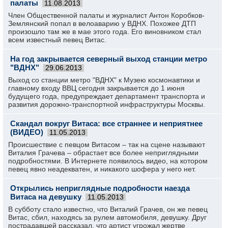
палаты
11.08.2013
Член Общественной палаты и журналист Антон Коробков-
Землянский попал в велоаварию у ВДНХ. Похожее ДТП
произошло там же в мае этого года. Его виновником стал
всем известный певец Витас.
На год закрывается северный выход станции метро
"ВДНХ"
29.06.2013
Выход со станции метро "ВДНХ" к Музею космонавтики и
главному входу ВВЦ сегодня закрывается до 1 июня
будущего года, предупреждает департамент транспорта и
развития дорожно-транспортной инфраструктуры Москвы.
Скандал вокруг Витаса: все страннее и неприятнее
(ВИДЕО)
11.05.2013
Происшествие с певцом Витасом – так на сцене называют
Виталия Грачева – обрастает все более неприглядными
подробностями. В Интернете появилось видео, на котором
певец явно неадекватен, и никакого шофера у него нет.
Открылись неприглядные подробности наезда
Витаса на девушку
11.05.2013
В субботу стало известно, что Виталий Грачев, он же певец
Витас, сбил, находясь за рулем автомобиля, девушку. Друг
пострадавшей рассказал, что артист угрожал жертве