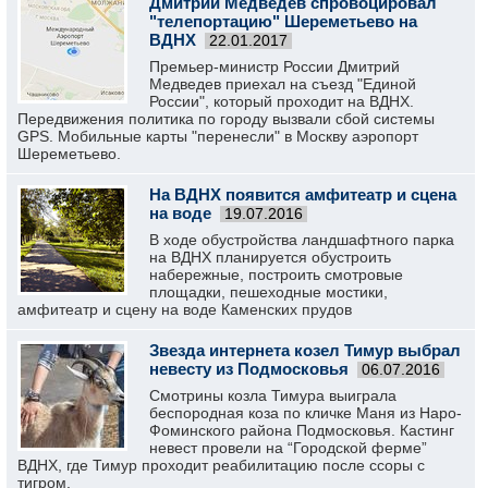
Дмитрий Медведев спровоцировал
"телепортацию" Шереметьево на
ВДНХ
22.01.2017
Премьер-министр России Дмитрий
Медведев приехал на съезд "Единой
России", который проходит на ВДНХ.
Передвижения политика по городу вызвали сбой системы
GPS. Мобильные карты "перенесли" в Москву аэропорт
Шереметьево.
На ВДНХ появится амфитеатр и сцена
на воде
19.07.2016
В ходе обустройства ландшафтного парка
на ВДНХ планируется обустроить
набережные, построить смотровые
площадки, пешеходные мостики,
амфитеатр и сцену на воде Каменских прудов
Звезда интернета козел Тимур выбрал
невесту из Подмосковья
06.07.2016
Смотрины козла Тимура выиграла
беспородная коза по кличке Маня из Наро-
Фоминского района Подмосковья. Кастинг
невест провели на “Городской ферме”
ВДНХ, где Тимур проходит реабилитацию после ссоры с
тигром.