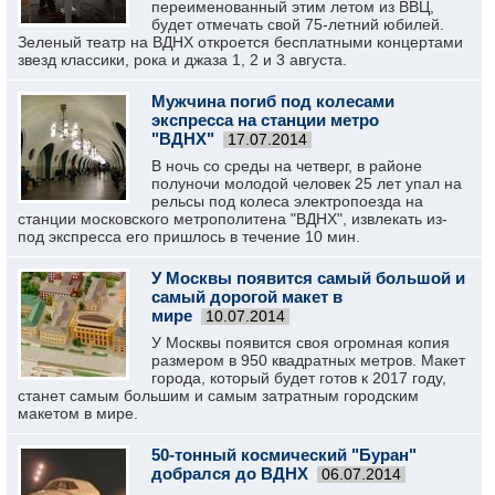
переименованный этим летом из ВВЦ,
будет отмечать свой 75-летний юбилей.
Зеленый театр на ВДНХ откроется бесплатными концертами
звезд классики, рока и джаза 1, 2 и 3 августа.
Мужчина погиб под колесами
экспресса на станции метро
"ВДНХ"
17.07.2014
В ночь со среды на четверг, в районе
полуночи молодой человек 25 лет упал на
рельсы под колеса электропоезда на
станции московского метрополитена "ВДНХ", извлекать из-
под экспресса его пришлось в течение 10 мин.
У Москвы появится самый большой и
самый дорогой макет в
мире
10.07.2014
У Москвы появится своя огромная копия
размером в 950 квадратных метров. Макет
города, который будет готов к 2017 году,
станет самым большим и самым затратным городским
макетом в мире.
50-тонный космический "Буран"
добрался до ВДНХ
06.07.2014