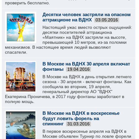
проверить бесплатно.
Десятки человек застряли на опасном
аттракционе на ВДНХ
03.05.2016
Настоящий ужас вместо острых ощущений:
десятки посетителей аттракциона
«Маятник» на ВДНХ застряли на высоте,
превышающей 10 метров, из-за поломки
механизмов. В настоящее время людей вызволяют
спасатели.
В Москве на ВДНХ 30 апреля включат
фонтаны
19.04.2016
В Москве на ВДНХ в день открытия летнего
сезона - 30 апреля - включат фонтаны. Как
сообщила во вторник, 19 апреля,
генеральный директор АО "ВДНХ"
Екатерина Проничева, в 2017 году фонтаны заработают в
полную мощь.
В Москве на ВДНХ в воскресенье
будут ловить форель на
спиннинг
31.03.2016
В первое воскресенье апреля на ВДНХ в
Москве объявлен Турнир по ловле форели