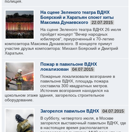
полиция.
На сцене Зеленого театра ВДНХ
Боярский и Харатьян споют хиты
Максима Дунаевского
22.07.2015
На сцене Зеленого театра ВДНХ 26 июля
пройдет концерт "Вечер народных
юбиляров", приуроченный к 70-летию
композитора Максима Дунаевского. В концерте примут
участие друзья композитора: Михаил Боярский и Дмитрий
Харатьян.
Пожар в павильоне ВДНХ
локализован
04.07.2015
Пожарные локализовали возгорание в
павильоне ВДНХ, площадь пожара
составила 300 квадратных метров.
Источник возгорания находился на
цокольном этаже здания, загорелось строительное
оборудование.
Загорелся павильон ВДНХ
04.07.2015
В субботу, четвертого июля, в Москве
загорелся выставочный павильон ВДНХ, где
в настоящее время располагается