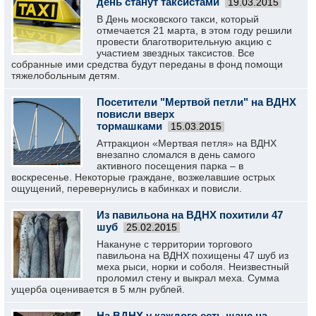
день станут таксистами
19.03.2015
В День московского такси, который
отмечается 21 марта, в этом году решили
провести благотворительную акцию с
участием звездных таксистов. Все
собранные ими средства будут переданы в фонд помощи
тяжелобольным детям.
Посетители "Мертвой петли" на ВДНХ
повисли вверх
тормашками
15.03.2015
Аттракцион «Мертвая петля» на ВДНХ
внезапно сломался в день самого
активного посещения парка – в
воскресенье. Некоторые граждане, возжелавшие острых
ощущений, перевернулись в кабинках и повисли.
Из павильона на ВДНХ похитили 47
шуб
25.02.2015
Накануне с территории торгового
павильона на ВДНХ похищены 47 шуб из
меха рыси, норки и соболя. Неизвестный
проломил стену и выкрал меха. Сумма
ущерба оценивается в 5 млн рублей.
На ВДНХ у каждого есть шанс на