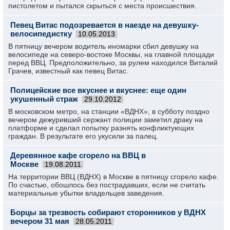
пистолетом и пытался скрыться с места происшествия.
Певец Витас подозревается в наезде на девушку-
велосипедистку
10.05.2013
В пятницу вечером водитель иномарки сбил девушку на
велосипеде на северо-востоке Москвы, на главной площади
перед ВВЦ. Предположительно, за рулем находился Виталий
Грачев, известный как певец Витас.
Полицейские все вкуснее и вкуснее: еще один
укушенный страж
29.10.2012
В московском метро, на станции «ВДНХ», в субботу поздно
вечером дежуривший сержант полиции заметил драку на
платформе и сделал попытку разнять конфликтующих
граждан. В результате его укусили за палец.
Деревянное кафе сгорело на ВВЦ в
Москве
19.08.2011
На территории ВВЦ (ВДНХ) в Москве в пятницу сгорело кафе.
По счастью, обошлось без пострадавших, если не считать
материальные убытки владельцев заведения.
Борцы за трезвость собирают сторонников у ВДНХ
вечером 31 мая
28.05.2011