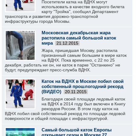
Посетители катка на ВДНХ могут
использовать в качестве входного билета
карту "Тройка", сообщил Департамент
транспорта и развития дорожно-транспортной
инфраструктуры города Москвы.
Московская декабрьская жара
растопила самый большой каток
мира
21.12.2015
Жара, пришедшая Москву, растопила
признанный самым большим в мире каток
на ВДНХ. Пока временно, с 22 по 25
декабря, работать ни он, ни каток в парке "Останкино" не
будут, предупреждает пресс-служба ВДНХ.
Каток на ВДНХ в Москве побил свой
собственный прошлогодний рекорд
(ВИДЕО)
20.11.2015
Благодаря своей площади ледовый каток
на ВДНХ в 2014 году был включен в Книгу
рекордов России. В этом году каток на
ВДНХ побил свой собственный рекорд по площади ледовой
поверхности и общей площади с инфраструктурой.
Самый большой каток Европы
открывает сезон в Москве 27