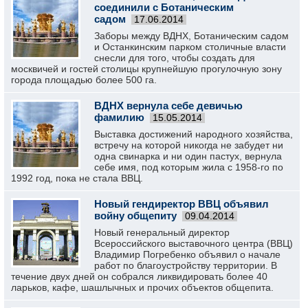
соединили с Ботаническим
садом
17.06.2014
Заборы между ВДНХ, Ботаническим садом
и Останкинским парком столичные власти
снесли для того, чтобы создать для
москвичей и гостей столицы крупнейшую прогулочную зону
города площадью более 500 га.
ВДНХ вернула себе девичью
фамилию
15.05.2014
Выставка достижений народного хозяйства,
встречу на которой никогда не забудет ни
одна свинарка и ни один пастух, вернула
себе имя, под которым жила с 1958-го по
1992 год, пока не стала ВВЦ.
Новый гендиректор ВВЦ объявил
войну общепиту
09.04.2014
Новый генеральный директор
Всероссийского выставочного центра (ВВЦ)
Владимир Погребенко объявил о начале
работ по благоустройству территории. В
течение двух дней он собрался ликвидировать более 40
ларьков, кафе, шашлычных и прочих объектов общепита.