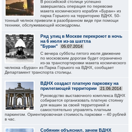
В российской столице успешно
завершилась операция по перевозке
макета космического корабля «Буран» из
парка Горького на территорию ВДНХ. 50-
тонный челнок привезли в разобранном виде при помощи
техники, обслуживающей космодромы.
Ряд улиц в Москве перекроют в ночь
на 6 июля из-за шаттла
"Буран"
05.07.2014
С вечера субботы пятого июля движение
по московским дорогам будет ограничено
из-за транспортировки макета космического
челнока «Буран» из Парка Горького на ВДНХ, сообщает
Департамент транспорта столицы.
ВДНХ создаст платную парковку на
прилегающей территории
21.06.2014
Руководство выставочного комплекса ВДНХ
собирается организовать платную стоянку
для машин за своей территорией и
самостоятельно управлять платным
паркингом. Ориентировочная стоимость парковки – 40 рублей
в час.
Собянин объяснил, зачем ВДНХ