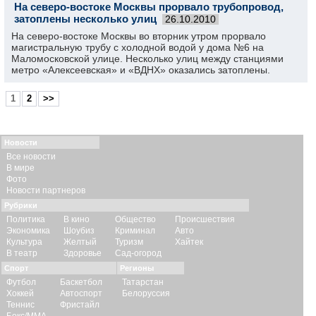
На северо-востоке Москвы прорвало трубопровод,
затоплены несколько улиц
26.10.2010
На северо-востоке Москвы во вторник утром прорвало
магистральную трубу с холодной водой у дома №6 на
Маломосковской улице. Несколько улиц между станциями
метро «Алексеевская» и «ВДНХ» оказались затоплены.
1
2
>>
Новости
Все новости
В мире
Фото
Новости партнеров
Рубрики
Политика
В кино
Общество
Происшествия
Экономика
Шоубиз
Криминал
Авто
Культура
Желтый
Туризм
Хайтек
В театр
Здоровье
Сад-огород
Спорт
Регионы
Футбол
Баскетбол
Татарстан
Хоккей
Автоспорт
Белоруссия
Теннис
Фристайл