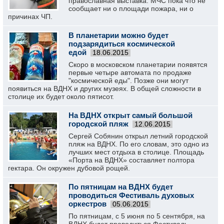
православная выставка. МЧС пока что не
сообщает ни о площади пожара, ни о
причинах ЧП.
В планетарии можно будет
подзарядиться космической
едой
18.06.2015
Скоро в московском планетарии появятся
первые четыре автомата по продаже
"космической еды". Позже они могут
появиться на ВДНХ и других музеях. В общей сложности в
столице их будет около пятисот.
На ВДНХ открыт самый большой
городской пляж
12.06.2015
Сергей Собянин открыл летний городской
пляж на ВДНХ. По его словам, это одно из
лучших мест отдыха в столице. Площадь
«Порта на ВДНХ» составляет полтора
гектара. Он окружен дубовой рощей.
По пятницам на ВДНХ будет
проводиться Фестиваль духовых
оркестров
05.06.2015
По пятницам, с 5 июня по 5 сентября, на