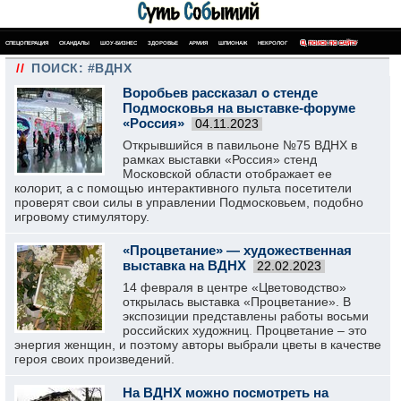
СПЕЦОПЕРАЦИЯ
СКАНДАЛЫ
ШОУ-БИЗНЕС
ЗДОРОВЬЕ
АРМИЯ
ШПИОНАЖ
НЕКРОЛОГ
ПОИСК ПО САЙТУ
//
ПОИСК: #ВДНХ
Воробьев рассказал о стенде
Подмосковья на выставке-форуме
«Россия»
04.11.2023
Открывшийся в павильоне №75 ВДНХ в
рамках выставки «Россия» стенд
Московской области отображает ее
колорит, а с помощью интерактивного пульта посетители
проверят свои силы в управлении Подмосковьем, подобно
игровому стимулятору.
«Процветание» — художественная
выставка на ВДНХ
22.02.2023
14 февраля в центре «Цветоводство»
открылась выставка «Процветание». В
экспозиции представлены работы восьми
российских художниц. Процветание – это
энергия женщин, и поэтому авторы выбрали цветы в качестве
героя своих произведений.
На ВДНХ можно посмотреть на