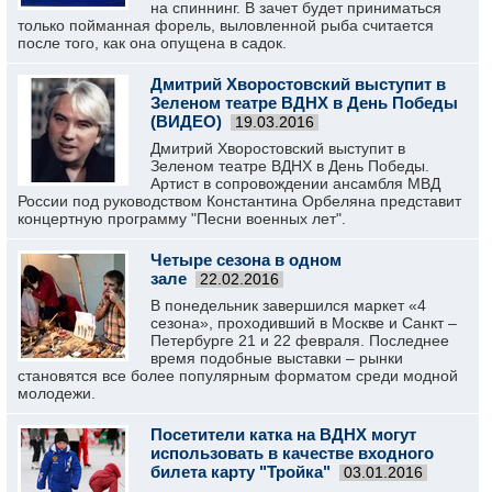
на спиннинг. В зачет будет приниматься
только пойманная форель, выловленной рыба считается
после того, как она опущена в садок.
Дмитрий Хворостовский выступит в
Зеленом театре ВДНХ в День Победы
(ВИДЕО)
19.03.2016
Дмитрий Хворостовский выступит в
Зеленом театре ВДНХ в День Победы.
Артист в сопровождении ансамбля МВД
России под руководством Константина Орбеляна представит
концертную программу "Песни военных лет".
Четыре сезона в одном
зале
22.02.2016
В понедельник завершился маркет «4
сезона», проходивший в Москве и Санкт –
Петербурге 21 и 22 февраля. Последнее
время подобные выставки – рынки
становятся все более популярным форматом среди модной
молодежи.
Посетители катка на ВДНХ могут
использовать в качестве входного
билета карту "Тройка"
03.01.2016