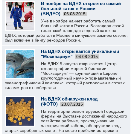
В ноябре на ВДНХ откроется самый
большой каток в России
(ВИДЕО)
06.08.2015
Уже в ноябре начнет работать самый
большой каток в России. Благодаря своей
гигантской площади ледовый каток на
ВДНХ, который работал в Москве в минувшем зимнем сезоне,
был включен в Книгу рекордов России.
На ВДНХ открывается уникальный
"Москвариум"
04.08.2015
На ВДНХ 5 августа открывается Центр
океанографии морской биологии
"Москвариум" — крупнейший в Европе
круглогодичный научно-познавательный
океанографический комплекс, который расположен в сотнях
километров от побережья.
На ВДНХ обнаружен клад
(ФОТО)
23.07.2015
На территории ремонтируемой Городской
фермы на Выставке достижений народного
хозяйства рабочие, прокладывавшие
электрический кабель, обнаружили клад
старых серебряных монет. На место прибыли историки и