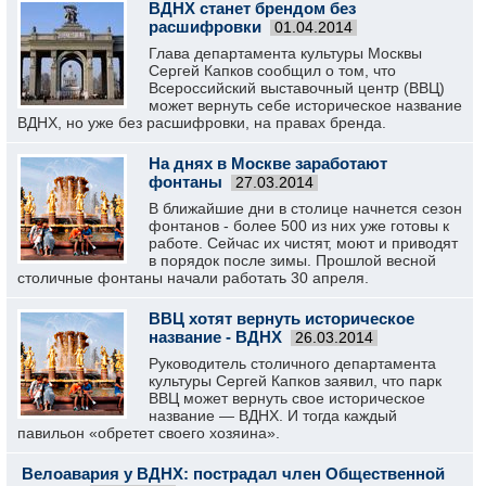
ВДНХ станет брендом без
расшифровки
01.04.2014
Глава департамента культуры Москвы
Сергей Капков сообщил о том, что
Всероссийский выставочный центр (ВВЦ)
может вернуть себе историческое название
ВДНХ, но уже без расшифровки, на правах бренда.
На днях в Москве заработают
фонтаны
27.03.2014
В ближайшие дни в столице начнется сезон
фонтанов - более 500 из них уже готовы к
работе. Сейчас их чистят, моют и приводят
в порядок после зимы. Прошлой весной
столичные фонтаны начали работать 30 апреля.
ВВЦ хотят вернуть историческое
название - ВДНХ
26.03.2014
Руководитель столичного департамента
культуры Сергей Капков заявил, что парк
ВВЦ может вернуть свое историческое
название — ВДНХ. И тогда каждый
павильон «обретет своего хозяина».
Велоавария у ВДНХ: пострадал член Общественной