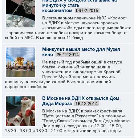
минуточку стать
космонавтом
06.02.2015
В легендарном павильоне №32 «Космос»
на ВДНХ в Москве началась продажа
«космической» еды в легендарных тюбиках
– практически такие же тюбики покорители космоса берут с
собой на МКС. В меню целых 11 блюд.
Минкульт нашел место для Музея
кино
26.12.2014
Не первый год пребывающий в статусе
бомжа, лишенный жилплощади в
уничтоженном киноцентре на Красной
Пресне Музей кино может получить
прописку на окультуриваемой Выставке достижений
народного хозяйства.
В Москве на ВДНХ открылся Дом
Деда Мороза
16.12.2014
В Москве на ВДНХ в рамках фестиваля
"Путеществие в Рождество" на площадке
"Город Сказок" открылся Дом Деда Мороза.
Дом открыт ежедневно: с 12:00 - 15:00,
15:30 - 18:00 и 18:30 - 21:00 мск, уточнили организаторы.