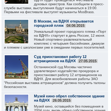
ВДНХ будет проводиться Фестиваль
духовых оркестров. Как сообщили в пресс-
службе выставки, выступления будут начинаться в 19:00.
Первыми на фестивале выступят музыканты MosBrass.
В Москве, на ВДНХ открывается
городской пляж
04.06.2015
Уникальный проект городского пляжа «Порт
на ВДНХ» стартует в день России, 12 июня.
Новый спортивно-развлекательный
комплекс с четырьмя бассейнами, джакузи
и пляжем с шезлонгами уже в ожидании первых посетителей.
Суд приостановил работу 12
аттракционов на ВДНХ
27.05.2015
Останкинской суд Москвы частично
удовлетворил ходатайство прокурора и
приостановил работу 12 аттракционов на
ВДНХ. Для возобновления работы ЗАО
"Российская выставка аттракционов" должна получить талоны
безопасности.
Музей кино обрел собственное здание
на ВДНХ
26.05.2015
Музей кино, оставшийся без помещения в
2004 году, вновь обрел собственное здание