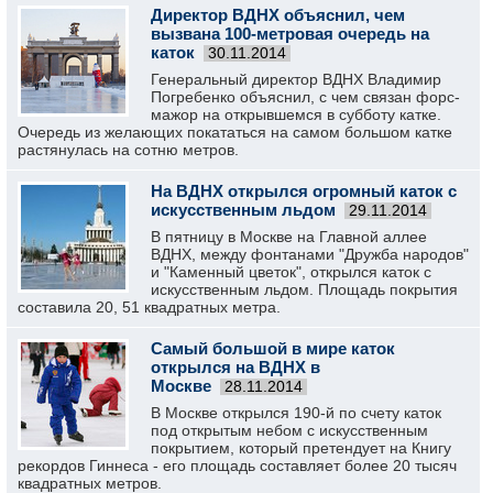
Директор ВДНХ объяснил, чем
вызвана 100-метровая очередь на
каток
30.11.2014
Генеральный директор ВДНХ Владимир
Погребенко объяснил, с чем связан форс-
мажор на открывшемся в субботу катке.
Очередь из желающих покататься на самом большом катке
растянулась на сотню метров.
На ВДНХ открылся огромный каток с
искусственным льдом
29.11.2014
В пятницу в Москве на Главной аллее
ВДНХ, между фонтанами "Дружба народов"
и "Каменный цветок", открылся каток с
искусственным льдом. Площадь покрытия
составила 20, 51 квадратных метра.
Самый большой в мире каток
открылся на ВДНХ в
Москве
28.11.2014
В Москве открылся 190-й по счету каток
под открытым небом с искусственным
покрытием, который претендует на Книгу
рекордов Гиннеса - его площадь составляет более 20 тысяч
квадратных метров.