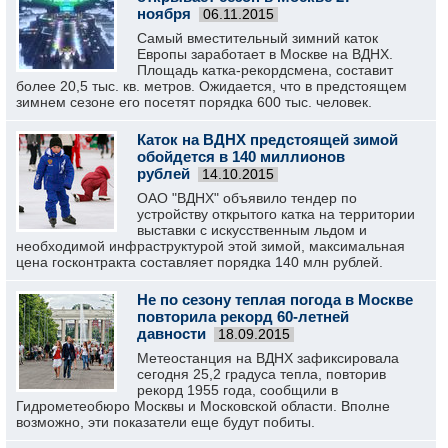
ноября
06.11.2015
Самый вместительный зимний каток
Европы заработает в Москве на ВДНХ.
Площадь катка-рекордсмена, составит
более 20,5 тыс. кв. метров. Ожидается, что в предстоящем
зимнем сезоне его посетят порядка 600 тыс. человек.
Каток на ВДНХ предстоящей зимой
обойдется в 140 миллионов
рублей
14.10.2015
ОАО "ВДНХ" объявило тендер по
устройству открытого катка на территории
выставки с искусственным льдом и
необходимой инфраструктурой этой зимой, максимальная
цена госконтракта составляет порядка 140 млн рублей.
Не по сезону теплая погода в Москве
повторила рекорд 60-летней
давности
18.09.2015
Метеостанция на ВДНХ зафиксировала
сегодня 25,2 градуса тепла, повторив
рекорд 1955 года, сообщили в
Гидрометеобюро Москвы и Московской области. Вполне
возможно, эти показатели еще будут побиты.