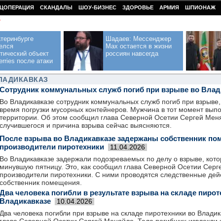
ЦОПЕРАЦИЯ
СКАНДАЛЫ
ШОУ-БИЗНЕС
ЗДОРОВЬЕ
АРМИЯ
ШПИОНАЖ
У
теринбурге
Шадаев: Мессенджер
елся
Max остается в жизни
тический объект
россиян навсегда
erries после атаки
ВЛАДИКАВКАЗ
Сотрудник коммунальных служб погиб при взрыве во Влад
Во Владикавказе сотрудник коммунальных служб погиб при взрыве
время погрузки мусорных контейнеров. Мужчина в тот момент вып
территории. Об этом сообщил глава Северной Осетии Сергей Мен
случившегося и причина взрыва сейчас выясняются.
После взрыва во Владикавказе задержаны собственник по
производители пиротехники
11.04.2026
Во Владикавказе задержали подозреваемых по делу о взрыве, кот
минувшую пятницу. Это, как сообщил глава Северной Осетии Серг
производители пиротехники. С ними проводятся следственные дей
собственник помещения.
Два человека погибли в результате взрыва на складе пирот
Владикавказе
10.04.2026
Два человека погибли при взрыве на складе пиротехники во Влади