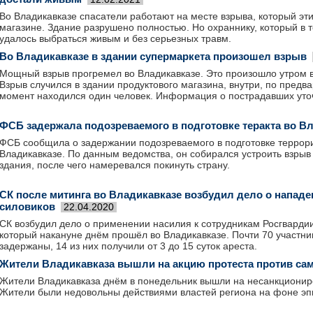
Во Владикавказе спасатели работают на месте взрыва, который эт
магазине. Здание разрушено полностью. Но охраннику, который в т
удалось выбраться живым и без серьезных травм.
Во Владикавказе в здании супермаркета произошел взрыв
Мощный взрыв прогремел во Владикавказе. Это произошло утром в
Взрыв случился в здании продуктового магазина, внутри, по предв
момент находился один человек. Информация о пострадавших уто
ФСБ задержала подозреваемого в подготовке теракта во В
ФСБ сообщила о задержании подозреваемого в подготовке террори
Владикавказе. По данным ведомства, он собирался устроить взрыв
здания, после чего намеревался покинуть страну.
СК после митинга во Владикавказе возбудил дело о нападе
силовиков
22.04.2020
СК возбудил дело о применении насилия к сотрудникам Росгвардии
который накануне днём прошёл во Владикавказе. Почти 70 участни
задержаны, 14 из них получили от 3 до 15 суток ареста.
Жители Владикавказа вышли на акцию протеста против са
Жители Владикавказа днём в понедельник вышли на несанкционир
Жители были недовольны действиями властей региона на фоне эп