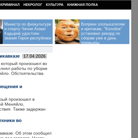
КРИМИНАЛ
НЕКРОЛОГ
КУЛЬТУРА
КНИЖНАЯ ПОЛКА
Министр по физкультуре
Вопреки злопыхателям
и спорту Чечни Ахмат
и критикам, "Колобок"
Кадыров удостоен
установил рекорд по
звания Героя республики
сборам уже в день
премьеры
икавказе
17.04.2026
, который произошел во
олнял работы по уборке
яйло. Обстоятельства
мещения и
орый произошел в
ей Меняйло,
ствия. Также задержан
ехники во
кавказе. Об этом сообщил