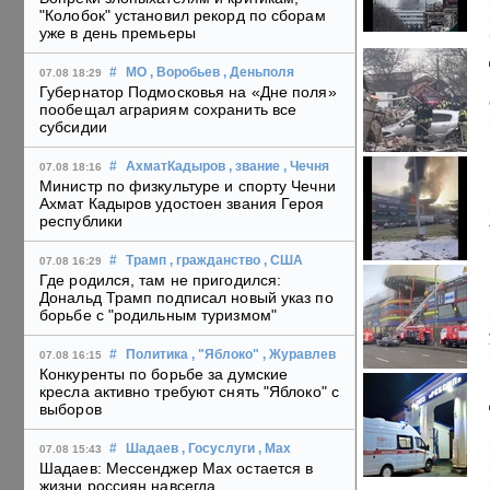
"Колобок" установил рекорд по сборам
уже в день премьеры
#
МО
, Воробьев
, Деньполя
07.08 18:29
Губернатор Подмосковья на «Дне поля»
пообещал аграриям сохранить все
субсидии
#
АхматКадыров
, звание
, Чечня
07.08 18:16
Министр по физкультуре и спорту Чечни
Ахмат Кадыров удостоен звания Героя
республики
#
Трамп
, гражданство
, США
07.08 16:29
Где родился, там не пригодился:
Дональд Трамп подписал новый указ по
борьбе с "родильным туризмом"
#
Политика
, "Яблоко"
, Журавлев
07.08 16:15
Конкуренты по борьбе за думские
кресла активно требуют снять "Яблоко" с
выборов
#
Шадаев
, Госуслуги
, Max
07.08 15:43
Шадаев: Мессенджер Max остается в
жизни россиян навсегда