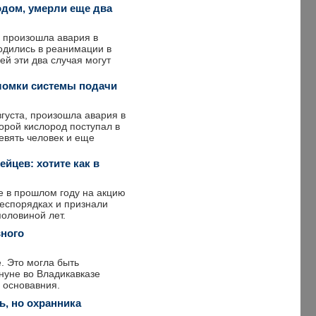
одом, умерли еще два
, произошла авария в
одились в реанимации в
ей эти два случая могут
оломки системы подачи
густа, произошла авария в
орой кислород поступал в
евять человек и еще
йцев: хотите как в
е в прошлом году на акцию
беспорядках и признали
половиной лет.
вного
. Это могла быть
нуне во Владикавказе
 основавния.
ь, но охранника