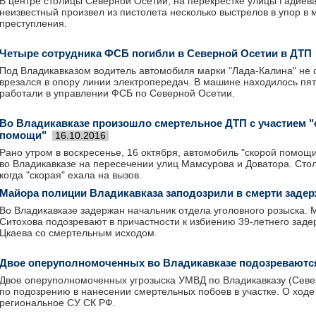
В центре столицы Северной Осетии, на перекрестке улицы Гадиева
неизвестный произвел из пистолета несколько выстрелов в упор в 
преступления.
Четыре сотрудника ФСБ погибли в Северной Осетии в ДТП
Под Владикавказом водитель автомобиля марки "Лада-Калина" не 
врезался в опору линии электропередач. В машине находилось пять
работали в управлении ФСБ по Северной Осетии.
Во Владикавказе произошло смертельное ДТП с участием "
помощи"
16.10.2016
Рано утром в воскресенье, 16 октября, автомобиль "скорой помощи
во Владикавказе на пересечении улиц Мамсурова и Доватора. Сто
когда "скорая" ехала на вызов.
Майора полиции Владикавказа заподозрили в смерти заде
Во Владикавказе задержан начальник отдела уголовного розыска.
Ситохова подозревают в причастности к избиению 39-летнего зад
Цкаева со смертельным исходом.
Двое оперуполномоченных во Владикавказе подозреваются
Двое оперуполномоченных угрозыска УМВД по Владикавказу (Сев
по подозрению в нанесении смертельных побоев в участке. О ход
региональное СУ СК РФ.