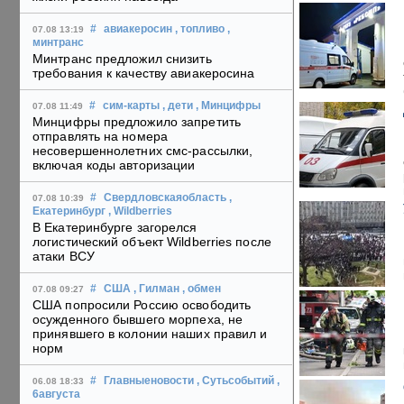
#
авиакеросин
, топливо
,
07.08 13:19
минтранс
Минтранс предложил снизить
требования к качеству авиакеросина
#
сим-карты
, дети
, Минцифры
07.08 11:49
Минцифры предложило запретить
отправлять на номера
несовершеннолетних смс-рассылки,
включая коды авторизации
#
Свердловскаяобласть
,
07.08 10:39
Екатеринбург
, Wildberries
В Екатеринбурге загорелся
логистический объект Wildberries после
атаки ВСУ
#
США
, Гилман
, обмен
07.08 09:27
США попросили Россию освободить
осужденного бывшего морпеха, не
принявшего в колонии наших правил и
норм
#
Главныеновости
, Сутьсобытий
,
06.08 18:33
6августа