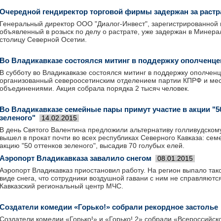
Очередной гендиректор торговой фирмы задержан за растр
Генеральный директор ООО "Диалог-Инвест", зарегистрированной 
объявленный в розыск по делу о растрате, уже задержан в Минера
столицу Северной Осетии.
Во Владикавказе состоялся митинг в поддержку ополченце
В субботу во Владикавказе состоялся митинг в поддержку ополчен
организованный североосетинским отделением партии КПРФ и м
объединениями. Акция собрала порядка 2 тысяч человек.
Во Владикавказе семейные пары примут участие в акции "5
зеленого"
14.02.2015
В день Святого Валентина предложили альтернативу голливудском
вышел в прокат почти во всех республиках Северного Кавказа: се
акцию "50 оттенков зеленого", высадив 70 голубых елей.
Аэропорт Владикавказа завалило снегом
08.01.2015
Аэропорт Владикавказ приостановил работу. На регион выпало тако
виде снега, что сотрудники воздушной гавани с ним не справляютс
Кавказский региональный центр МЧС.
Создатели комедии «Горько!» собрали рекордное застолье
Создатели комедии «Горько!» и «Горько! 2» собрали «Всероссийско