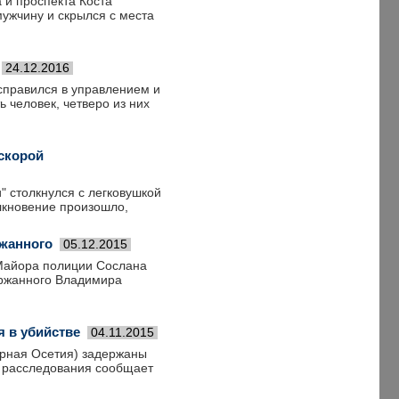
 и проспекта Коста
мужчину и скрылся с места
24.12.2016
справился в управлением и
 человек, четверо из них
скорой
" столкнулся с легковушкой
лкновение произошло,
ржанного
05.12.2015
 Майора полиции Сослана
ержанного Владимира
 в убийстве
04.11.2015
ерная Осетия) задержаны
е расследования сообщает