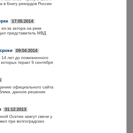
а в Книгу рекордов России
ерек
17.05.2014
из-за затора на реке
бщил представитель МВД
 сроки
09.04.2014
 14 лет до пожизненного
которых теракт 9 сентября
4
бщению официального сайта
блики, данное решение
и
31.12.2013
ной Осетии зажгут свечи у
ыжил при волгоградских