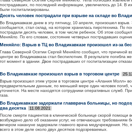
глава Северной Осетии Сергей Меняйло. Тела погибших извлекли и
пострадавших, по последней информации, увеличилось до 14. В их
были госпитализированы.
Десять человек пострадали при взрыве на складе во Влади
Во Владикавказе днем в эту пятницу, 10 апреля, произошел взрыв.
сообщается, стал склад, на котором хранилась пиротехника. По 
пострадали десять человек, в том числе ребенок. Об этом сообщил
Меняйло. По его словам, состояние четверых пострадавших оценив
Меняйло: Взрыв в ТЦ во Владикавказе произошел из-за бе
Глава Северной Осетии Сергей Меняйло сообщил, что причиной вз
центре во Владикавказа стал беспилотник. В результате погибла 
тот момент в здании. Двое пострадавших от госпитализации отказа
Во Владикавказе произошел взрыв в торговом центре
25.1
Взрыв произошел этим утром в торговом центре «Алания Молл» во
предварительным данным, по меньшей мере один человек погиб, 
уточнется. На месте находятся сотрудники оперативных служб. Пр
газа.
Во Владикавказе задержали главврача больницы, но подо
два десятка
11.08.2021
После смерти пациентов в клинической больнице скорой помощи в
возбуждено дело об оказании услуг, не отвечающих требованиям б
вечером накануне задержали главного врача медучреждения. Но, 
всего в этом деле около двух десятков подозреваемых.