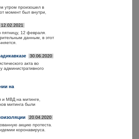
им утром произошел в
от момент был внутри,
12.02.2021
 пятницу, 12 февраля.
арительным данным, в этот
чняется.
ладикавказе
30.06.2020
стического акта во
 у административного
нии на
 и МВД на митинге,
ков митинга были
моизоляции
20.04.2020
ованную акцию протеста.
идемии коронавируса.