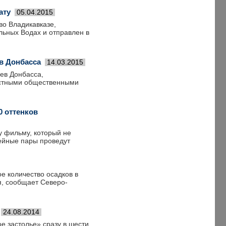
ату
05.04.2015
во Владикавказе,
льных Водах и отправлен в
в Донбасса
14.03.2015
цев Донбасса,
естными общественными
0 оттенков
у фильму, который не
мейные пары проведут
е количество осадков в
я, сообщает Северо-
24.08.2014
е застолье» сразу в шести