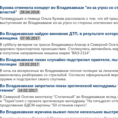
Бузова отменила концерт во Владикавказе "из-за угроз со 
властей"
28.04.2018
Телеведущая и певица Ольга Бузова рассказала о том, что ей при
выступление во Владикавказе из-за угроз со стороны осетинских вл
Во Владикавказе найден виновник ДТП, в результате котор
женщина
07.05.2017
В субботу вечером на трассе Владикавказ-Алагир в Северной Осе
дорожно-транспортное происшествие. Столкнулись автомобиль мар
в попутном направлении машина марки "ВАЗ-2114".
Во Владикавказе лихач случайно подстрелил приятеля, пы
полиции
19.03.2017
В ночь на воскресенье во Владикавказе погоня полиции за лихачо
закончилась разборками со стрельбой. Согласно официальной вер
оружие и подстрелил своего спутника.
Во Владикавказе запретили показ эротической мелодрамы 
темнее"
14.02.2017
В Северной Осетии кинотеатр "Столичный" во Владикавказе вслед 
и "Терек"снял с проката эротическую мелодраму "На пятьдесят отт
продолжение БДСМ-картины "50 оттенков серого".
Во Владикавказе мужчина выжил после нескольких выстре