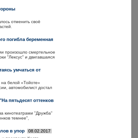
стороны
шлось отменить своё
астей.
ого погибла беременная
тии произошло смертельное
ки "Лексус" и двигавшаяся
таясь умчаться от
м на белой «Тойоте»
сии, автомобилист достал
"На пятьдесят оттенков
за кинотеатрами "Дружба"
енков темнее",
лов в упор
08.02.2017