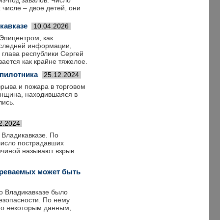
з-под завалов. Число
 числе – двое детей, они
кавказе
10.04.2026
 Эпицентром, как
последней информации,
 глава республики Сергей
ается как крайне тяжелое.
спилотника
25.12.2024
рыва и пожара в торговом
женщина, находившаяся в
лись.
2.2024
 Владикавказе. По
число пострадавших
ичиной называют взрыв
зреваемых может быть
о Владикавказе было
езопасности. По нему
по некоторым данным,