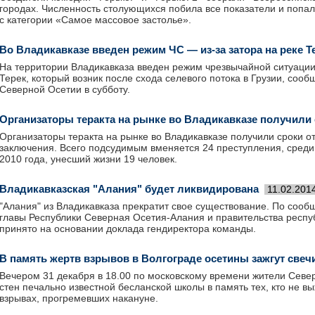
городах. Численность столующихся побила все показатели и попал
с категории «Самое массовое застолье».
Во Владикавказе введен режим ЧС — из-за затора на реке Т
На территории Владикавказа введен режим чрезвычайной ситуации 
Терек, который возник после схода селевого потока в Грузии, соо
Северной Осетии в субботу.
Организаторы теракта на рынке во Владикавказе получили
Организаторы теракта на рынке во Владикавказе получили сроки от
заключения. Всего подсудимым вменяется 24 преступления, среди 
2010 года, унесший жизни 19 человек.
Владикавказская "Алания" будет ликвидирована
11.02.201
"Алания" из Владикавказа прекратит свое существование. По соо
главы Республики Северная Осетия-Алания и правительства респу
принято на основании доклада гендиректора команды.
В память жертв взрывов в Волгограде осетины зажгут свеч
Вечером 31 декабря в 18.00 по московскому времени жители Север
стен печально известной бесланской школы в память тех, кто не в
взрывах, прогремевших накануне.