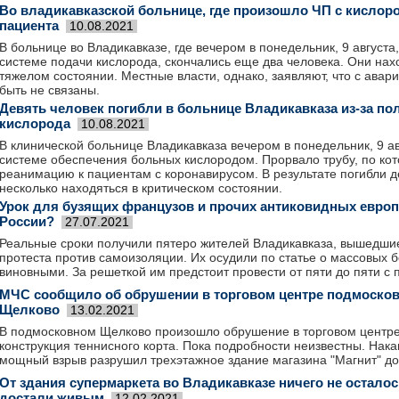
Во владикавказской больнице, где произошло ЧП с кислор
пациента
10.08.2021
В больнице во Владикавказе, где вечером в понедельник, 9 августа
системе подачи кислорода, скончались еще два человека. Они нах
тяжелом состоянии. Местные власти, однако, заявляют, что с авари
быть не связаны.
Девять человек погибли в больнице Владикавказа из-за п
кислорода
10.08.2021
В клинической больнице Владикавказа вечером в понедельник, 9 ав
системе обеспечения больных кислородом. Прорвало трубу, по кот
реанимацию к пациентам с коронавирусом. В результате погибли д
несколько находяться в критическом состоянии.
Урок для бузящих французов и прочих антиковидных европе
России?
27.07.2021
Реальные сроки получили пятеро жителей Владикавказа, вышедши
протеста против самоизоляции. Их осудили по статье о массовых 
виновными. За решеткой им предстоит провести от пяти до пяти с 
МЧС сообщило об обрушении в торговом центре подмоско
Щелково
13.02.2021
В подмосковном Щелково произошло обрушение в торговом центре
конструкция теннисного корта. Пока подробности неизвестны. Нака
мощный взрыв разрушил трехэтажное здание магазина "Магнит" до
От здания супермаркета во Владикавказе ничего не осталос
достали живым
12.02.2021