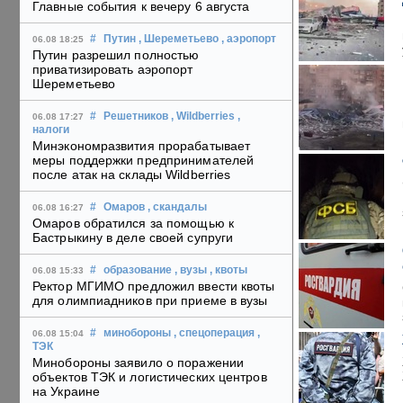
Главные события к вечеру 6 августа
#
Путин
, Шереметьево
, аэропорт
06.08 18:25
Путин разрешил полностью
приватизировать аэропорт
Шереметьево
#
Решетников
, Wildberries
,
06.08 17:27
налоги
Минэкономразвития прорабатывает
меры поддержки предпринимателей
после атак на склады Wildberries
#
Омаров
, скандалы
06.08 16:27
Омаров обратился за помощью к
Бастрыкину в деле своей супруги
#
образование
, вузы
, квоты
06.08 15:33
Ректор МГИМО предложил ввести квоты
для олимпиадников при приеме в вузы
#
минобороны
, спецоперация
,
06.08 15:04
ТЭК
Минобороны заявило о поражении
объектов ТЭК и логистических центров
на Украине