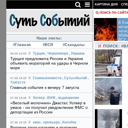
КАРТИНА ДНЯ
СПЕ
ПОИСК ПО САЙТ
В Ека
загор
логис
Wildb
Наши ленты:
ВСУ
#Главная
#ВСЯ
#Скандалы
//
ПОИСК: #
#
Турция
, Черноеморе
, Украина
08.08 23:55
Турция предложила России и Украине
объявить мораторий на удары в Черном
море
#
Главныеновости
, Сутьсобытий
,
07.08 18:49
7августа
Главные события к вечеру 7 августа
#
Уолкер
, ВНЖ
, выдворение
07.08 18:46
«Веселый молочник» Джастас Уолкер в
ужасе - он получил уведомление ФМС о
депортации из России
#
кино
, премьера
, Колобок
07.08 18:35
Вопреки злопыхателям и критикам,