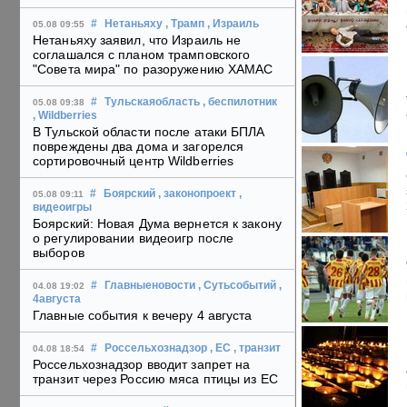
#
Нетаньяху
, Трамп
, Израиль
05.08 09:55
Нетаньяху заявил, что Израиль не
соглашался с планом трамповского
"Совета мира" по разоружению ХАМАС
#
Тульскаяобласть
, беспилотник
05.08 09:38
, Wildberries
В Тульской области после атаки БПЛА
повреждены два дома и загорелся
сортировочный центр Wildberries
#
Боярский
, законопроект
,
05.08 09:11
видеоигры
Боярский: Новая Дума вернется к закону
о регулировании видеоигр после
выборов
#
Главныеновости
, Сутьсобытий
,
04.08 19:02
4августа
Главные события к вечеру 4 августа
#
Россельхознадзор
, ЕС
, транзит
04.08 18:54
Россельхознадзор вводит запрет на
транзит через Россию мяса птицы из ЕС