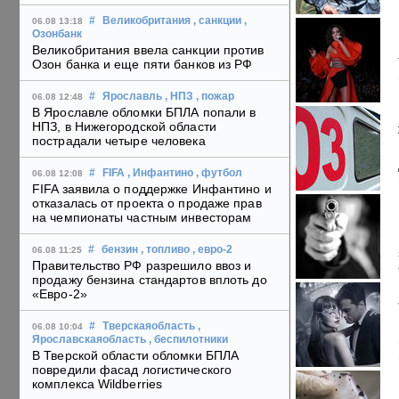
#
Великобритания
, санкции
,
06.08 13:18
Озонбанк
Великобритания ввела санкции против
Озон банка и еще пяти банков из РФ
#
Ярославль
, НПЗ
, пожар
06.08 12:48
В Ярославле обломки БПЛА попали в
НПЗ, в Нижегородской области
пострадали четыре человека
#
FIFA
, Инфантино
, футбол
06.08 12:08
FIFA заявила о поддержке Инфантино и
отказалась от проекта о продаже прав
на чемпионаты частным инвесторам
#
бензин
, топливо
, евро-2
06.08 11:25
Правительство РФ разрешило ввоз и
продажу бензина стандартов вплоть до
«Евро-2»
#
Тверскаяобласть
,
06.08 10:04
Ярославскаяобласть
, беспилотники
В Тверской области обломки БПЛА
повредили фасад логистического
комплекса Wildberries