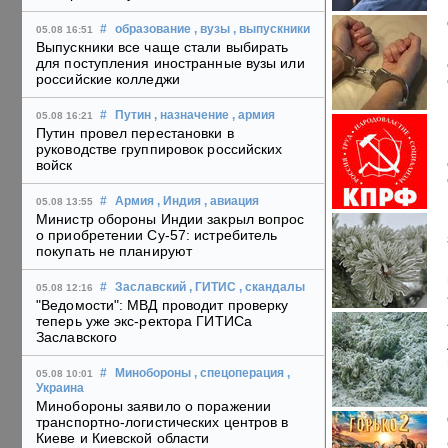
#
образование
, вузы
, выпускники
05.08 16:51
Выпускники все чаще стали выбирать
для поступления иностранные вузы или
российские колледжи
#
Путин
, назначение
, армия
05.08 16:21
Путин провел перестановки в
руководстве группировок российских
войск
#
Армия
, Индия
, авиация
05.08 13:55
Министр обороны Индии закрыл вопрос
о приобретении Су-57: истребитель
покупать не планируют
#
Заславский
, ГИТИС
, скандалы
05.08 12:16
"Ведомости": МВД проводит проверку
теперь уже экс-ректора ГИТИСа
Заславского
#
Минобороны
, спецоперация
,
05.08 10:01
Украина
Минобороны заявило о поражении
транспортно-логистических центров в
Киеве и Киевской области