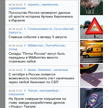
#
израиль
, кирпиченок
,
06.08 09:26
задержание
Посольство России проверяет данные
об аресте историка Артема Кирпиченка
в Израиле
#
Главныеновости
, Сутьсобытий
,
05.08 18:39
5августа
Главные события к вечеру 5 августа
#
Wildberries
, ПочтаРоссии
,
05.08 18:38
склад
Склады "Почты России" могут быть
переданы в Wildberries вместо
сгоревших хабов
#
банки
, банкомат
, наличные
05.08 18:03
С октября в России появится
возможность пополнять счет наличными
через любой банкомат по СБП
#
Ткачук
, екатеринбург
,
05.08 17:07
покушение
На Урале совершили покушение на
главу завода-разработчика дронов
«Упырь» Ткачука