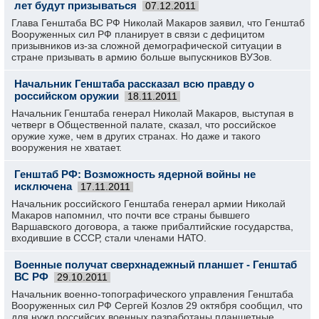
лет будут призываться
07.12.2011
Глава Генштаба ВС РФ Николай Макаров заявил, что Генштаб
Вооруженных сил РФ планирует в связи с дефицитом
призывников из-за сложной демографической ситуации в
стране призывать в армию больше выпускников ВУЗов.
Начальник Генштаба рассказал всю правду о
российском оружии
18.11.2011
Начальник Генштаба генерал Николай Макаров, выступая в
четверг в Общественной палате, сказал, что российское
оружие хуже, чем в других странах. Но даже и такого
вооружения не хватает.
Генштаб РФ: Возможность ядерной войны не
исключена
17.11.2011
Начальник российского Генштаба генерал армии Николай
Макаров напомнил, что почти все страны бывшего
Варшавского договора, а также прибалтийские государства,
входившие в СССР, стали членами НАТО.
Военные получат сверхнадежный планшет - Генштаб
ВС РФ
29.10.2011
Начальник военно-топографического управления Генштаба
Вооруженных сил РФ Сергей Козлов 29 октября сообщил, что
для нужд российсих военных разработаны планшетные