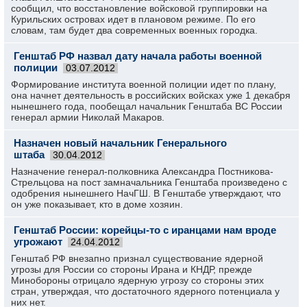
сообщил, что восстановление войсковой группировки на
Курильских островах идет в плановом режиме. По его
словам, там будет два современных военных городка.
Генштаб РФ назвал дату начала работы военной
полиции
03.07.2012
Формирование института военной полиции идет по плану,
она начнет деятельность в российских войсках уже 1 декабря
нынешнего года, пообещал начальник Генштаба ВС России
генерал армии Николай Макаров.
Назначен новый начальник Генерального
штаба
30.04.2012
Назначение генерал-полковника Александра Постникова-
Стрельцова на пост замначальника Генштаба произведено с
одобрения нынешнего НачГШ. В Генштабе утверждают, что
он уже показывает, кто в доме хозяин.
Генштаб России: корейцы-то с иранцами нам вроде
угрожают
24.04.2012
Генштаб РФ внезапно признал существование ядерной
угрозы для России со стороны Ирана и КНДР, прежде
Минобороны отрицало ядерную угрозу со стороны этих
стран, утверждая, что достаточного ядерного потенциала у
них нет.