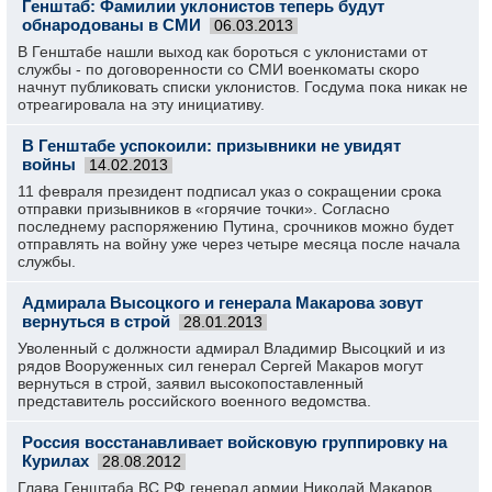
Генштаб: Фамилии уклонистов теперь будут
обнародованы в СМИ
06.03.2013
В Генштабе нашли выход как бороться с уклонистами от
службы - по договоренности со СМИ военкоматы скоро
начнут публиковать списки уклонистов. Госдума пока никак не
отреагировала на эту инициативу.
В Генштабе успокоили: призывники не увидят
войны
14.02.2013
11 февраля президент подписал указ о сокращении срока
отправки призывников в «горячие точки». Согласно
последнему распоряжению Путина, срочников можно будет
отправлять на войну уже через четыре месяца после начала
службы.
Адмирала Высоцкого и генерала Макарова зовут
вернуться в строй
28.01.2013
Уволенный с должности адмирал Владимир Высоцкий и из
рядов Вооруженных сил генерал Сергей Макаров могут
вернуться в строй, заявил высокопоставленный
представитель российского военного ведомства.
Россия восстанавливает войсковую группировку на
Курилах
28.08.2012
Глава Генштаба ВС РФ генерал армии Николай Макаров