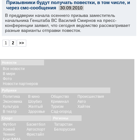
Призывники будут получать повестки, в том числе, и
через смс-сообщения
30.09.2010
В преддверии начала осеннего призыва заместитель
начальника Генштаба ВС Василий Смирнов на пресс-
конференции заявил, что сегодня ведомство рассматривает
разные варианты отправки повесток.
1
2
>>
Новости
Все новости
В мире
Фото
Новости партнеров
Рубрики
Политика
В кино
Общество
Происшествия
Экономика
Шоубиз
Криминал
Авто
Культура
Желтый
Туризм
Хайтек
В театр
Здоровье
Сад-огород
Спорт
Регионы
Футбол
Баскетбол
Татарстан
Хоккей
Автоспорт
Белоруссия
Теннис
Фристайл
Бокс/ММА