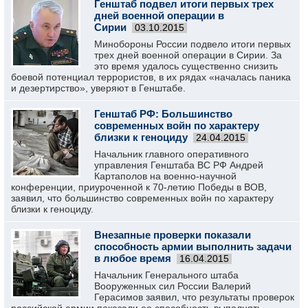
Генштаб подвел итоги первых трех
дней военной операции в
Сирии
03.10.2015
Минобороны России подвело итоги первых
трех дней военной операции в Сирии. За
это время удалось существенно снизить
боевой потенциал террористов, в их рядах «началась паника
и дезертирство», уверяют в Генштабе.
Генштаб РФ: Большинство
современных войн по характеру
близки к геноциду
24.04.2015
Начальник главного оперативного
управления Генштаба ВС РФ Андрей
Картаполов на военно-научной
конференции, приуроченной к 70-летию Победы в ВОВ,
заявил, что большинство современных войн по характеру
близки к геноциду.
Внезапные проверки показали
способность армии выполнить задачи
в любое время
16.04.2015
Начальник Генерального штаба
Вооруженных сил России Валерий
Герасимов заявил, что результаты проверок