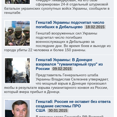
«Айдар» ликвидирован, на его базе
сформирован 24-й отдельный штурмовой
батальон украинских сухопутных войск Украины, сообщили в
генштабе.
Генштаб Украины подсчитал число
погибших в Дебальцево
18.02.2015
Генштаб вооруженных сил Украины
подсчитал число погибших
военнослужащих в Дебальцево за
последние дни. Во время боев и выходе из
города убиты 22 человека и более 150 ранены.
Генштаб Украины: В Донецке
взорвался "гуманитарный груз" из
России
09.02.2015
Представитель Генерального штаба
Украины Владислав Селезнев утверждает,
что мощный взрыв в Донецке произошел
якобы в результате взрыва гуманитарного конвоя из России,
который вчера прибыл в Донецк.
Генштаб: Россия не оставит без ответа
создание системы ПРО
США
30.01.2015
В пятницу глава Генштаба РФ Валерий