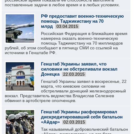
российской армии показали ее способность выполнять
поставленные задачи в любое время и в любых условиях.
РФ предоставит военно-техническую
помощь Таджикистану на 70
млрд
03.04.2015
Российская Федерация в ближайшее время
намерена оказать военно-техническую
помощь Таджикистану на 70 миллиардов
рублей, об этом сообщают в пятницу СМИ со ссылкой на
источники в Генштабе РФ.
Генштаб Украины заявил, что
силовики не обстреливали вокзал
Донецка
22.03.2015
Генштаб Украины заявил в воскресенье, 22
марта, что киевские силовики не
обстреливали донецкий железнодорожный
вокзал. Представитель ведомства Владислав Селезнев
обвинил в артобстреле ополченцев.
Генштаб Украины расформировал
дискредитировавший себя батальон
«Айдар»
02.03.2015
Так называемый добровольческий батальон