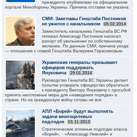
президента опубликован на официальном
портале Минобороны Украины. Причина отставки не указана.
СМИ: Замглавы Генштаба Постников
не ужился с начальником
05.02.2014
Заместитель начальника Генштаба ВС РФ
генерал Александр Постников написал
рапорт об увольнении по собственному
желанию. По данным СМИ, причина ухода
— отношения с главой Генштаба Валерием Герасимовым.
Украинские генералы призывают
офицеров поддержать
Януковича
29.01.2014
Руководство Генштаба ВС Украины делает
попытки уговорить офицерство обратиться
к президенту Виктору Януковичу с просьбой
принять неотложные меры для «наведения порядка» в
стране. Но на гражданскую войну готовы не все.
АПЛ «Борей» будут выполнять
задачи многоцелевых
подлодок
01.11.2013
Стратегические атомные подлодки класса
«Борей», - «Александр Невский» и