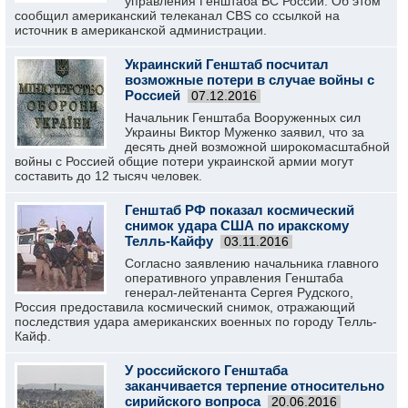
управления Генштаба ВС России. Об этом
сообщил американский телеканал CBS со ссылкой на
источник в американской администрации.
Украинский Генштаб посчитал
возможные потери в случае войны с
Россией
07.12.2016
Начальник Генштаба Вооруженных сил
Украины Виктор Муженко заявил, что за
десять дней возможной широкомасштабной
войны с Россией общие потери украинской армии могут
составить до 12 тысяч человек.
Генштаб РФ показал космический
снимок удара США по иракскому
Телль-Кайфу
03.11.2016
Согласно заявлению начальника главного
оперативного управления Генштаба
генерал-лейтенанта Сергея Рудского,
Россия предоставила космический снимок, отражающий
последствия удара американских военных по городу Телль-
Кайф.
У российского Генштаба
заканчивается терпение относительно
сирийского вопроса
20.06.2016