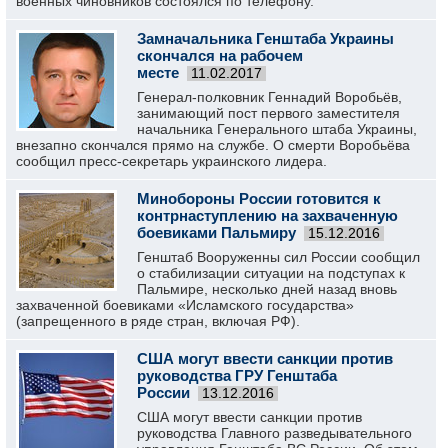
военных чиновников состоялся по телефону.
Замначальника Генштаба Украины
скончался на рабочем
месте
11.02.2017
Генерал-полковник Геннадий Воробьёв,
занимающий пост первого заместителя
начальника Генерального штаба Украины,
внезапно скончался прямо на службе. О смерти Воробьёва
сообщил пресс-секретарь украинского лидера.
Минобороны России готовится к
контрнаступлению на захваченную
боевиками Пальмиру
15.12.2016
Генштаб Вооруженны сил России сообщил
о стабилизации ситуации на подступах к
Пальмире, несколько дней назад вновь
захваченной боевиками «Исламского государства»
(запрещенного в ряде стран, включая РФ).
США могут ввести санкции против
руководства ГРУ Генштаба
России
13.12.2016
США могут ввести санкции против
руководства Главного разведывательного