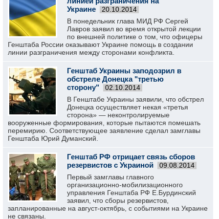
линией разграничения на
Украине
20.10.2014
В понедельник глава МИД РФ Сергей
Лавров заявил во время открытой лекции
по внешней политике о том, что офицеры
Генштаба России оказывают Украине помощь в создании
линии разграничения между сторонами конфликта.
Генштаб Украины заподозрил в
обстреле Донецка "третью
сторону"
02.10.2014
В Генштабе Украины заявили, что обстрел
Донецка осуществляет некая «третья
сторона» — неконтролируемые
вооруженные формирования, которые пытаются помешать
перемирию. Соответствующее заявление сделал замглавы
Генштаба Юрий Думанский.
Генштаб РФ отрицает связь сборов
резервистов с Украиной
09.08.2014
Первый замглавы главного
организационно-мобилизационного
управления Генштаба РФ Е.Бурдинский
заявил, что сборы резервистов,
запланированные на август-октябрь, с событиями на Украине
не связаны.