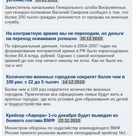
20.01.2011
Заместитель начальника Генерального штаба Вооружённых
сил генерал-полковник Василий Смирнов сообщил о том, что
более 200 тысяч граждан уклоняются от призыва на военную
службу.
На контрактную армию мы не переходим, но деньги
на переход осваиваем успешно
20.12.2010
По официальным данным, только в 2004-2007 годах на
формирование контрактной армии в РФ было израсходовано
более 84,4 млрд. рублей. Однако с самой контрактной
армией до сих пор ничего никому не ясно. Как не было ее,
так и нет.
Количество военных городков сократят более чем в
100 раз: с 22 до 5 тысяч
14.12.2010
Более чем в 100 раз сократится количество военных
городков. Практически все офицерские семьи будут жить в
крупных городах, где есть условия для образования их детей
и трудоустройства жен.
Крейсер «Аврора» 1-го декабря будет выведен из
боевого состава ВМФ
22.11.2010
Министром обороны по ходатайству командующего ВМФ
России принято решение вывести легендарный крейсер №1 -