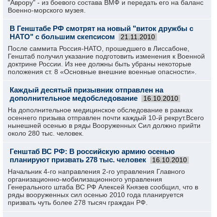
"Аврору" - из боевого состава ВМФ и передать его на баланс
Военно-морского музея.
В Генштабе РФ смотрят на новый "виток дружбы с
НАТО" с большим скепсисом
21.11.2010
После саммита Россия-НАТО, прошедшего в Лиссабоне,
Генштаб получил указание подготовить изменения к Военной
доктрине России. Из нее должны быть убраны некоторые
положения ст. 8 «Основные внешние военные опасности».
Каждый десятый призывник отправлен на
дополнительное медобследование
16.10.2010
На дополнительное медицинское обследование в рамках
осеннего призыва отправлен почти каждый 10-й рекрут.Всего
нынешней осенью в ряды Вооруженных Сил должно прийти
около 280 тыс. человек.
Генштаб ВС РФ: В российскую армию осенью
планируют призвать 278 тыс. человек
16.10.2010
Начальник 4-го направления 2-го управления Главного
организационно-мобилизационного управления
Генерального штаба ВС РФ Алексей Князев сообщил, что в
ряды вооруженных сил осенью 2010 года планируется
призвать чуть более 278 тысяч граждан РФ.