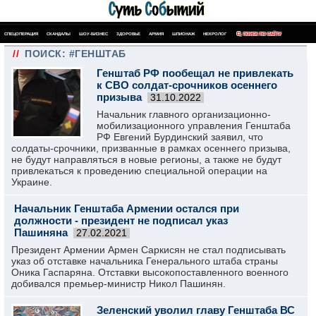
СПЕЦОПЕРАЦИЯ
СКАНДАЛЫ
ШОУ-БИЗНЕС
ЗДОРОВЬЕ
АРМИЯ
ШПИОНАЖ
НЕКРОЛОГ
ПОИСК ПО САЙТУ
//
ПОИСК: #ГЕНШТАБ
Генштаб РФ пообещал не привлекать
к СВО солдат-срочников осеннего
призыва
31.10.2022
Начальник главного организационно-
мобилизационного управления Генштаба
РФ Евгений Бурдинский заявил, что
солдаты-срочники, призванные в рамках осеннего призыва,
не будут направляться в новые регионы, а также не будут
привлекаться к проведению специальной операции на
Украине.
Начальник Генштаба Армении остался при
должности - президент не подписал указ
Пашиняна
27.02.2021
Президент Армении Армен Саркисян не стал подписывать
указ об отставке начальника Генерального штаба страны
Оника Гаспаряна. Отставки высокопоставленного военного
добивался премьер-министр Никол Пашинян.
Зеленский уволил главу Генштаба ВС