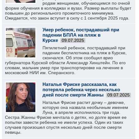
родам женщинам, обучающимся по очной
форме обучения в колледжах и вузах. Размер выплаты будет
повышен до регионального прожиточного минимума.
Ожидается, что закон вступит в силу с 1 сентября 2025 года.
Умер ребенок, пострадавший при
падении БПЛА на пляж в
Курске
09.07.2025
Пятилетний ребенок, пострадавший при
падении беспилотника на пляж в Курске,
скончался. Об этом сообщил врио
губернатора Курской области Александр Хинштейн. По его
словам, мальчик умер при транспортировке на лечение в
московский НИИ им. Сперанского.
Наталья Фриске рассказала, как
потеряла ребенка через несклько
дней после смерти Жанны
09.07.2025
Наталья Фриске растит дочку – девочке,
которую она назвала необычным именем
Луна, в апреле исполнилось три года.
Сестра Жанны Фриске мечтала о детях, но долге время ее
попытки завести ребенка не имели успеха. Один из таких
случаев произошел спустя несколько дней после смерти
певицы.