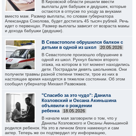
В Кировской области решили ввести
выплаты для бабушек и дедушек, которые
остаются в отпуске по уходу за внуками
вместо мам. Размер выплаты, по словам губернатора
Александра Соколова, будет достигать 45 тысяч рублей. Речь
идет о первенцах. Размер выплаты зависит от возраста мамы
и дохода бабушки (дедушки).
В Севастополе обрушился балкон с
детьми в одной из школ
20.05.2026
В Севастополе произошло обрушение в
одной из школ. Рухнул балкон второго
этажа, на котором в тот момент находились
дети. Пострадали девять школьников. Они
получили травмы разной степени тяжести, трое из них в
настоящее время находятся в тяжелом состоянии. Об этом
сообщил губернатор Михаил Развожаев.
"Спасибо за это чудо": Данила
Козловский и Оксана Акиньшина
объявили о рождении
ребенка
18.05.2026
В начале мая заговорили о том, что у
Данилы Козловского и Оксаны Акиньшиной
родился ребенок. На это в личном блоге намекнул и сам
актер. Теперь же он подтвердил эту информацию,