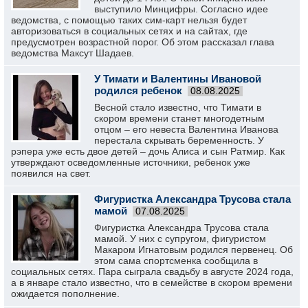
выступило Минцифры. Согласно идее
ведомства, с помощью таких сим-карт нельзя будет
авторизоваться в социальных сетях и на сайтах, где
предусмотрен возрастной порог. Об этом рассказал глава
ведомства Максут Шадаев.
У Тимати и Валентины Ивановой
родился ребенок
08.08.2025
Весной стало известно, что Тимати в
скором времени станет многодетным
отцом – его невеста Валентина Иванова
перестала скрывать беременность. У
рэпера уже есть двое детей – дочь Алиса и сын Ратмир. Как
утверждают осведомленные источники, ребенок уже
появился на свет.
Фигуристка Александра Трусова стала
мамой
07.08.2025
Фигуристка Александра Трусова стала
мамой. У них с супругом, фигуристом
Макаром Игнатовым родился первенец. Об
этом сама спортсменка сообщила в
социальных сетях. Пара сыграла свадьбу в августе 2024 года,
а в январе стало известно, что в семействе в скором времени
ожидается пополнение.