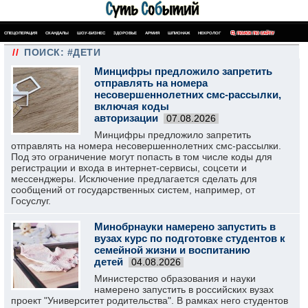
СПЕЦОПЕРАЦИЯ
СКАНДАЛЫ
ШОУ-БИЗНЕС
ЗДОРОВЬЕ
АРМИЯ
ШПИОНАЖ
НЕКРОЛОГ
ПОИСК ПО САЙТУ
//
ПОИСК: #ДЕТИ
Минцифры предложило запретить
отправлять на номера
несовершеннолетних смс-рассылки,
включая коды
авторизации
07.08.2026
Минцифры предложило запретить
отправлять на номера несовершеннолетних смс-рассылки.
Под это ограничение могут попасть в том числе коды для
регистрации и входа в интернет-сервисы, соцсети и
мессенджеры. Исключение предлагается сделать для
сообщений от государственных систем, например, от
Госуслуг.
Минобрнауки намерено запустить в
вузах курс по подготовке студентов к
семейной жизни и воспитанию
детей
04.08.2026
Министерство образования и науки
намерено запустить в российских вузах
проект "Университет родительства". В рамках него студентов