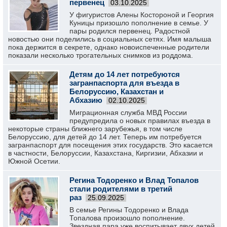
первенец
03.10.2025
У фигуристов Алены Костороной и Георгия
Куницы призошло пополнение в семье. У
пары родился первенец. Радостной
новостью они поделились в социальных сетях. Имя малыша
пока держится в секрете, однако новоиспеченные родители
показали несколько трогательных снимков из роддома.
Детям до 14 лет потребуются
загранпаспорта для въезда в
Белоруссию, Казахстан и
Абхазию
02.10.2025
Миграционная служба МВД России
предупредила о новых правилах въезда в
некоторые страны ближнего зарубежья, в том числе
Белоруссию, для детей до 14 лет. Теперь им потребуется
загранпаспорт для посещения этих государств. Это касается
в частности, Белоруссии, Казахстана, Киргизии, Абхазии и
Южной Осетии.
Регина Тодоренко и Влад Топалов
стали родителями в третий
раз
25.09.2025
В семье Регины Тодоренко и Влада
Топалова произошло пополнение.
Звездная пара уже воспитывает двух детей