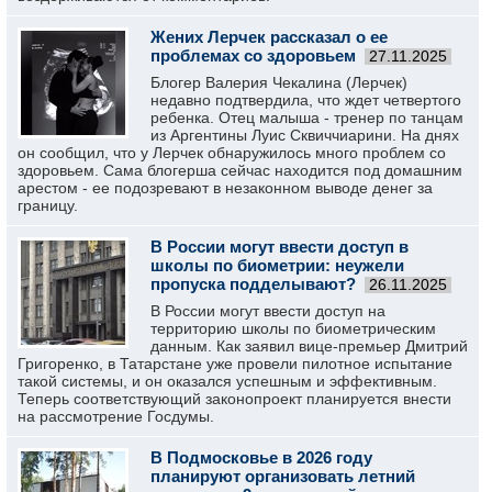
Жених Лерчек рассказал о ее
проблемах со здоровьем
27.11.2025
Блогер Валерия Чекалина (Лерчек)
недавно подтвердила, что ждет четвертого
ребенка. Отец малыша - тренер по танцам
из Аргентины Луис Сквиччиарини. На днях
он сообщил, что у Лерчек обнаружилось много проблем со
здоровьем. Сама блогерша сейчас находится под домашним
арестом - ее подозревают в незаконном выводе денег за
границу.
В России могут ввести доступ в
школы по биометрии: неужели
пропуска подделывают?
26.11.2025
В России могут ввести доступ на
территорию школы по биометрическим
данным. Как заявил вице-премьер Дмитрий
Григоренко, в Татарстане уже провели пилотное испытание
такой системы, и он оказался успешным и эффективным.
Теперь соответствующий законопроект планируется внести
на рассмотрение Госдумы.
В Подмосковье в 2026 году
планируют организовать летний