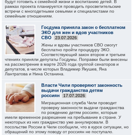
будут готовить к семейной жизни и воспитанию детей. В
рамках проекта планируется проводить просветительские
встречи с многодетными семьями и специалистами по
семейным отношениям.
Госдума приняла закон о бесплатном
ЭКО для жен и вдов участников
СВО
23.07.2026
Жены и вдовы участников СВО смогут
бесплатно пройти процедуру ЭКО.
Соответствующий закон втором и третьем
чтениях приняли депутаты Госдумы. Поправки были внесены
на рассмотрение в марте 2026 года группой сенаторов и
депутатов, в числе которых Владимир Якушев, Яна
Лантратова и Нина Останина.
Власти Чили проверяют законность
выдачи гражданства детям
россиян
17.07.2026
Миграционная служба Чили проводит
проверку законности выдачи гражданства
по рождению детям россиян, которые
имели временное разрешение на пребывание в стране. У
некоторых из них гражданство уже аннулировали. В
посольстве России в Чили сообщили, что в курсе ситуации, но
обращений по этому поводу от россиян не поступало.