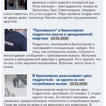
времени станет мамой в четвертый раз.
Отец малыша – преподаватель танцев из
Аргентины Луис Сквиччиарини. Недавно
стало известно, кто у них родится. Пара провела гендер-пати
во дворе дома, поскольку Лерчек находится под домашним
арестом.
"Пропавшего" в Красноярске
подростка нашли в арендованной
квартире
23.01.2026
Подросток, пропавший в Красноярске и
считавшийся похищенным, найден. Его
отец, как сообщалось ранее, получил в
мессенджере сообщение с требованием выкупа. Мальчика
нашли в арендованной квартире с девушкой. Есть версия, что
он мог стать жертвой мошенников. Впрочем, могло быть и
иначе.
В Красноярске разыскивают двух
подростков - за одного из них
потребовали выкуп
23.01.2026
В Красноярске ведутся поиски двух
подростков, пропавших 22 января. С отцом
одного из них, 14-летнего мальчика, уже
связались предполагаемые похитители и потребовали выкуп.
Тогда же ушла из дома и не вернулась его ровесница. В