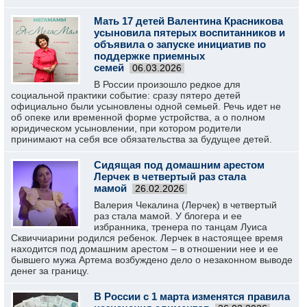
Мать 17 детей Валентина Красникова
усыновила пятерых воспитанников и
объявила о запуске инициатив по
поддержке приемных
семей
06.03.2026
В России произошло редкое для
социальной практики событие: сразу пятеро детей
официально были усыновлены одной семьей. Речь идет не
об опеке или временной форме устройства, а о полном
юридическом усыновлении, при котором родители
принимают на себя все обязательства за будущее детей.
Сидящая под домашним арестом
Лерчек в четвертый раз стала
мамой
26.02.2026
Валерия Чекалина (Лерчек) в четвертый
раз стала мамой. У блогера и ее
избранника, тренера по танцам Луиса
Сквиччиарини родился ребенок. Лерчек в настоящее время
находится под домашним арестом – в отношении нее и ее
бывшего мужа Артема возбуждено дело о незаконном выводе
денег за границу.
В России с 1 марта изменятся правила