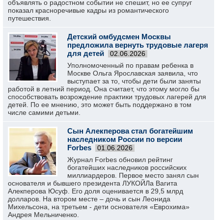
объявлять о радостном событии не спешит, но ее супруг
показал красноречивые кадры из романтического
путешествия.
Детский омбудсмен Москвы
предложила вернуть трудовые лагеря
для детей
02.06.2026
Уполномоченный по правам ребенка в
Москве Ольга Ярославская заявила, что
выступает за то, чтобы дети были заняты
работой в летний период. Она считает, что этому могло бы
способствовать возрождение практики трудовых лагерей для
детей. По ее мнению, это может быть поддержано в том
числе самими детьми.
Сын Алекперова стал богатейшим
наследником России по версии
Forbes
01.06.2026
Журнал Forbes обновил рейтинг
богатейших наследников российских
миллиардеров. Первое место занял сын
основателя и бывшего президента ЛУКОЙЛа Вагита
Алекперова Юсуф. Его доля оценивается в 29,5 млрд
долларов. На втором месте – дочь и сын Леонида
Михельсона, на третьем - дети основателя «Еврохима»
Андрея Мельниченко.