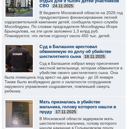
отдых для 9 тысяч детей участников
СВО
24.11.2025
В бюджете Московской области на 2026 год
предусмотрено финансирование летней
оздоровительной кампании детей, сообщила пресс-служба
Мособлдумы. По словам председателя Мособлдумы Игоря
Брынцалова, на эти цели заложено 1,3 млрд руб.
Планируется, что летом отдохнут около 450 тыс. детей.
Суд в Балашихе арестовал
обвиняемую по делу об убийстве
шестилетнего сына
18.11.2025
Суд в Балашихе избрал меру пресечения
местной жительнице, которая обвиняется в
убийстве своего шестилетнего сына. Она
была помещена под арест на два месяца - до 16 января.
Также было возбуждено дело о халатности сотрудников
окружного управления соцразвития, повлекшей смерть
ребенка.
Мать призналась в убийстве
мальчика, голову которого нашли в
пруду
17.11.2025
В Московской области задержали мать
шестилетнего мальчика, голову которого
нашли накануне в Гольяновском пруду.