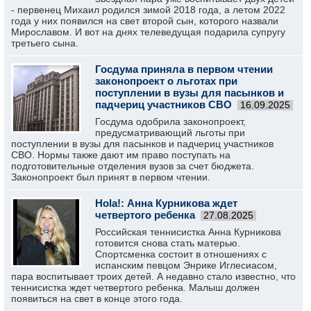
- первенец Михаил родился зимой 2018 года, а летом 2022
года у них появился на свет второй сын, которого назвали
Мирославом. И вот на днях телеведущая подарила супругу
третьего сына.
Госдума приняла в первом чтении
законопроект о льготах при
поступлении в вузы для пасынков и
падчериц участников СВО
16.09.2025
Госдума одобрила законопроект,
предусматривающий льготы при
поступлении в вузы для пасынков и падчериц участников
СВО. Нормы также дают им право поступать на
подготовительные отделения вузов за счет бюджета.
Законопроект был принят в первом чтении.
Hola!: Анна Курникова ждет
четвертого ребенка
27.08.2025
Российская теннисистка Анна Курникова
готовится снова стать матерью.
Спортсменка состоит в отношениях с
испанским певцом Энрике Иглесиасом,
пара воспитывает троих детей. А недавно стало известно, что
теннисистка ждет четвертого ребенка. Малыш должен
появиться на свет в конце этого года.