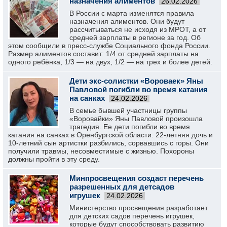
назначения алиментов
26.02.2026
В России с марта изменятся правила
назначения алиментов. Они будут
рассчитываться не исходя из МРОТ, а от
средней зарплаты в регионе за год. Об
этом сообщили в пресс-службе Социального фонда России.
Размер алиментов составит: 1/4 от средней зарплаты на
одного ребёнка, 1/3 — на двух, 1/2 — на трех и более детей.
Дети экс-солистки «Вороваек» Яны
Павловой погибли во время катания
на санках
24.02.2026
В семье бывшей участницы группы
«Воровайки» Яны Павловой произошла
трагедия. Ее дети погибли во время
катания на санках в Оренбургской области. 22-летняя дочь и
10-летний сын артистки разбились, сорвавшись с горы. Они
получили травмы, несовместимые с жизнью. Похороны
должны пройти в эту среду.
Минпросвещения создаст перечень
разрешенных для детсадов
игрушек
24.02.2026
Министерство просвещения разработает
для детских садов перечень игрушек,
которые будут способствовать развитию