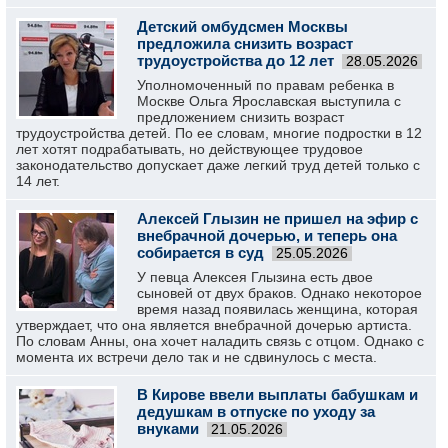
Детский омбудсмен Москвы
предложила снизить возраст
трудоустройства до 12 лет
28.05.2026
Уполномоченный по правам ребенка в
Москве Ольга Ярославская выступила с
предложением снизить возраст
трудоустройства детей. По ее словам, многие подростки в 12
лет хотят подрабатывать, но действующее трудовое
законодательство допускает даже легкий труд детей только с
14 лет.
Алексей Глызин не пришел на эфир с
внебрачной дочерью, и теперь она
собирается в суд
25.05.2026
У певца Алексея Глызина есть двое
сыновей от двух браков. Однако некоторое
время назад появилась женщина, которая
утверждает, что она является внебрачной дочерью артиста.
По словам Анны, она хочет наладить связь с отцом. Однако с
момента их встречи дело так и не сдвинулось с места.
В Кирове ввели выплаты бабушкам и
дедушкам в отпуске по уходу за
внуками
21.05.2026