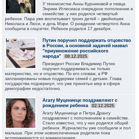
У теннисистки Анны Курниковой и певца
Энрике Иглесиаса очередное пополнение в
семействе: у них родился четвертый
ребенок. Пара уже воспитывает троих детей – двойняшек
Николаса и Люси, и дочь Мэри. О рождении четвертого Анна
сообщила в соцсетях. Ребенок родился 17 декабря.
Путин поручил поддержать отцовство
в России, а основной задачей назвал
"приумножение российского
народа"
08.12.2025
Президент России Владимир Путин
поручил поддерживать не только
материнство, но и отцовство. По его словам, в РФ
запланированы новые поддержки семей с детьми. Глава
государства подчеркнул, что уже принятых мер в сфере
демографии недостаточно.
Агату Муцениеце поздравляют с
рождением ребенка
02.12.2025
Агату Муцениеце и Петра Дрангу
поздравляют с пополнением в семействе.
Стало известно, что у них родился общий
ребенок. Журналисты уже сообщили и пол
малыша. При этом новоиспеченные родители пока
воздерживаются от комментариев.