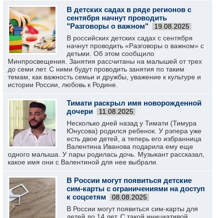
В детских садах в ряде регионов с
сентября начнут проводить
"Разговоры о важном"
19.08.2025
В российских детских садах с сентября
начнут проводить «Разговоры о важном» с
детьми. Об этом сообщило
Минпросвещения. Занятия рассчитаны на малышей от трех
до семи лет. С ними будут проводить занятия по таким
темам, как важность семьи и дружбы, уважение к культуре и
истории России, любовь к Родине.
Тимати раскрыл имя новорожденной
дочери
11.08.2025
Несколько дней назад у Тимати (Тимура
Юнусова) родился ребенок. У рэпера уже
есть двое детей, а теперь его избранница
Валентина Иванова подарила ему еще
одного малыша. У пары родилась дочь. Музыкант рассказал,
какое имя они с Валентиной для нее выбрали.
В России могут появиться детские
сим-карты с ограничениями на доступ
к соцсетям
08.08.2025
В России могут появиться сим-карты для
детей до 14 лет. С такой инициативой