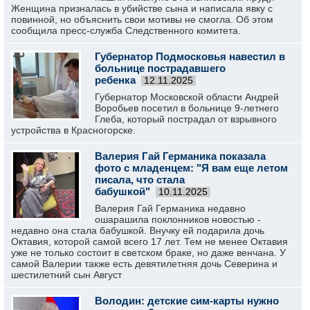
Женщина призналась в убийстве сына и написала явку с
повинной, но объяснить свои мотивы не смогла. Об этом
сообщила пресс-служба Следственного комитета.
Губернатор Подмосковья навестил в
больнице пострадавшего
ребенка
12.11.2025
Губернатор Московской области Андрей
Воробьев посетил в больнице 9-летнего
Глеба, который пострадал от взрывного
устройства в Красногорске.
Валерия Гай Германика показала
фото с младенцем: "Я вам еще летом
писала, что стала
бабушкой"
10.11.2025
Валерия Гай Германика недавно
ошарашила поклонников новостью -
недавно она стала бабушкой. Внучку ей подарила дочь
Октавия, которой самой всего 17 лет. Тем не менее Октавия
уже не только состоит в светском браке, но даже венчана. У
самой Валерии также есть девятилетняя дочь Северина и
шестилетний сын Август
Володин: детские сим-карты нужно