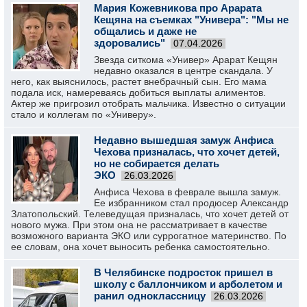
Мария Кожевникова про Арарата
Кещяна на съемках "Универа": "Мы не
общались и даже не
здоровались"
07.04.2026
Звезда ситкома «Универ» Арарат Кещян
недавно оказался в центре скандала. У
него, как выяснилось, растет внебрачный сын. Его мама
подала иск, намереваясь добиться выплаты алиментов.
Актер же пригрозил отобрать мальчика. Известно о ситуации
стало и коллегам по «Универу».
Недавно вышедшая замуж Анфиса
Чехова призналась, что хочет детей,
но не собирается делать
ЭКО
26.03.2026
Анфиса Чехова в феврале вышла замуж.
Ее избранником стал продюсер Александр
Златопольский. Телеведущая призналась, что хочет детей от
нового мужа. При этом она не рассматривает в качестве
возможного варианта ЭКО или суррогатное материнство. По
ее словам, она хочет выносить ребенка самостоятельно.
В Челябинске подросток пришел в
школу с баллончиком и арболетом и
ранил одноклассницу
26.03.2026