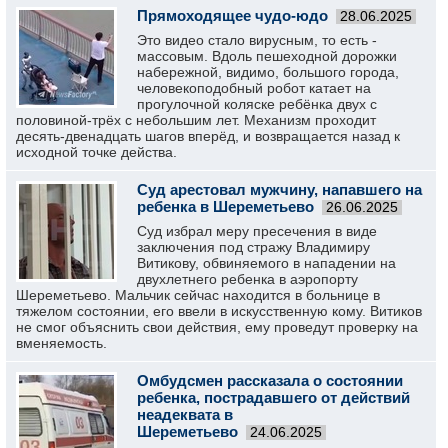
Прямоходящее чудо-юдо
28.06.2025
Это видео стало вирусным, то есть -
массовым. Вдоль пешеходной дорожки
набережной, видимо, большого города,
человекоподобный робот катает на
прогулочной коляске ребёнка двух с
половиной-трёх с небольшим лет. Механизм проходит
десять-двенадцать шагов вперёд, и возвращается назад к
исходной точке действа.
Суд арестовал мужчину, напавшего на
ребенка в Шереметьево
26.06.2025
Суд избрал меру пресечения в виде
заключения под стражу Владимиру
Витикову, обвиняемого в нападении на
двухлетнего ребенка в аэропорту
Шереметьево. Мальчик сейчас находится в больнице в
тяжелом состоянии, его ввели в искусственную кому. Витиков
не смог объяснить свои действия, ему проведут проверку на
вменяемость.
Омбудсмен рассказала о состоянии
ребенка, пострадавшего от действий
неадеквата в
Шереметьево
24.06.2025