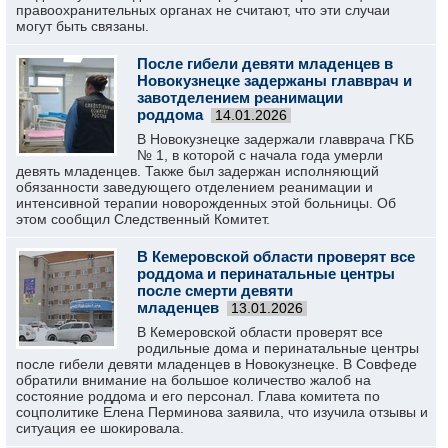
правоохранительных органах не считают, что эти случаи
могут быть связаны.
После гибели девяти младенцев в
Новокузнецке задержаны главврач и
завотделением реанимации
роддома
14.01.2026
В Новокузнецке задержали главврача ГКБ
№ 1, в которой с начала года умерли
девять младенцев. Также был задержан исполняющий
обязанности заведующего отделением реанимации и
интенсивной терапии новорожденных этой больницы. Об
этом сообщил Следственный Комитет.
В Кемеровской области проверят все
роддома и перинатальные центры
после смерти девяти
младенцев
13.01.2026
В Кемеровской области проверят все
родильные дома и перинатальные центры
после гибели девяти младенцев в Новокузнецке. В Совфеде
обратили внимание на большое количество жалоб на
состояние роддома и его персонал. Глава комитета по
соцполитике Елена Перминова заявила, что изучила отзывы и
ситуация ее шокировала.