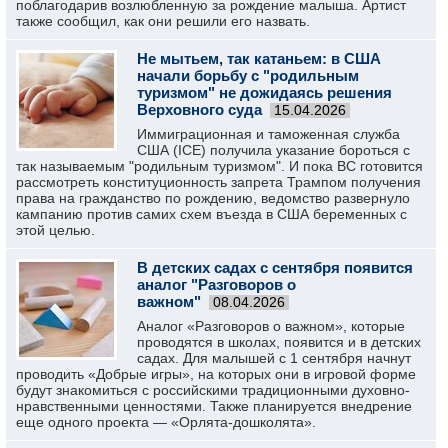
поблагодарив возлюбленную за рождение малыша. Артист
также сообщил, как они решили его назвать.
Не мытьем, так катаньем: в США
начали борьбу с "родильным
туризмом" не дожидаясь решения
Верховного суда
15.04.2026
Иммиграционная и таможенная служба
США (ICE) получила указание бороться с
так называемым "родильным туризмом". И пока ВС готовится
рассмотреть конституционность запрета Трампом получения
права на гражданство по рождению, ведомство развернуло
кампанию против самих схем въезда в США беременных с
этой целью.
В детских садах с сентября появится
аналог "Разговоров о
важном"
08.04.2026
Аналог «Разговоров о важном», которые
проводятся в школах, появится и в детских
садах. Для малышей с 1 сентября начнут
проводить «Добрые игры», на которых они в игровой форме
будут знакомиться с российскими традиционными духовно-
нравственными ценностями. Также планируется внедрение
еще одного проекта — «Орлята-дошколята».