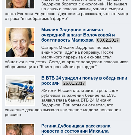
Задорнов борется с онкологией. Но вышел
на связь с поклонниками, узнав о смерти
поэта Евгения Евтушенко. Друг семьи рассказал, что тот умер
от рака "в необратимой форме".
Михаил Задорнов высмеял
очередной шпагат Волочковой и
болтливость Малахова
03.02.2017
Сатирик Михаил Задорнов, по всей
видимости, идет на поправку. После
месячного перерыва он снова стал
общаться в соцсетях. Сегодня артист порадовал поклонников
сборником цитат "Книга российских рекордов".
В ВТБ 24 увидели пользу в обеднении
россиян
26.01.2017
Жители России стали жить в реальном
рублевом выражении беднее на 15%,
заявил глава банка ВТБ 24 Михаил
Задорнов. При этом он отметил, что
снижение доходов вызвало изменение модели поведения
россиян.
Регина Дубовицкая рассказала
новости о состоянии Михаила