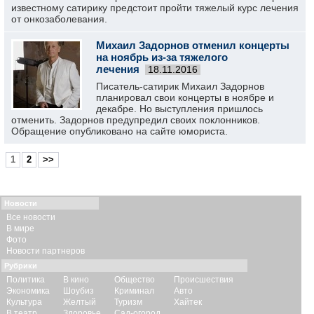
известному сатирику предстоит пройти тяжелый курс лечения
от онкозаболевания.
Михаил Задорнов отменил концерты
на ноябрь из-за тяжелого
лечения
18.11.2016
Писатель-сатирик Михаил Задорнов
планировал свои концерты в ноябре и
декабре. Но выступления пришлось
отменить. Задорнов предупредил своих поклонников.
Обращение опубликовано на сайте юмориста.
1
2
>>
Новости
Все новости
В мире
Фото
Новости партнеров
Рубрики
Политика
В кино
Общество
Происшествия
Экономика
Шоубиз
Криминал
Авто
Культура
Желтый
Туризм
Хайтек
В театр
Здоровье
Сад-огород