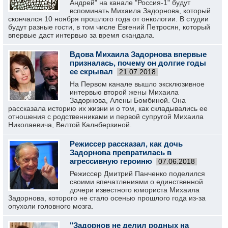
Андрей" на канале "Россия-1" будут
вспоминать Михаила Задорнова, который
скончался 10 ноября прошлого года от онкологии. В студии
будут разные гости, в том числе Евгений Петросян, который
впервые даст интервью за время скандала.
Вдова Михаила Задорнова впервые
призналась, почему он долгие годы
ее скрывал
21.07.2018
На Первом канале вышло эксклюзивное
интервью второй жены Михаила
Задорнова, Алены Бомбиной. Она
рассказала историю их жизни и о том, как складывались ее
отношения с родственниками и первой супругой Михаила
Николаевича, Велтой Калнберзиной.
Режиссер рассказал, как дочь
Задорнова превратилась в
агрессивную героиню
07.06.2018
Режиссер Дмитрий Панченко поделился
своими впечатлениями о единственной
дочери известного юмориста Михаила
Задорнова, которого не стало осенью прошлого года из-за
опухоли головного мозга.
"Задорнов не делил родных на