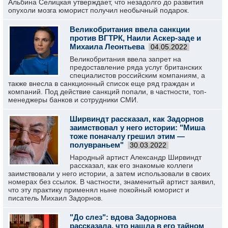
Альбина Селицкая утверждает, что незадолго до развития
опухоли мозга юморист получил необычный подарок.
Великобритания ввела санкции
против ВГТРК, Наили Аскер-заде и
Михаила Леонтьева
04.05.2022
Великобритания ввела запрет на
предоставление ряда услуг британских
специалистов российским компаниям, а
также внесла в санкционный список еще ряд граждан и
компаний. Под действие санкций попали, в частности, топ-
менеджеры банков и сотрудники СМИ.
Ширвиндт рассказал, как Задорнов
заимствовал у него истории: "Миша
тоже поначалу грешил этим —
полувраньем"
30.03.2022
Народный артист Александр Ширвиндт
рассказал, как его знакомые коллеги
заимствовали у него истории, а затем использовали в своих
номерах без ссылок. В частности, знаменитый артист заявил,
что эту практику применял ныне покойный юморист и
писатель Михаил Задорнов.
"До слез": вдова Задорнова
рассказала, что нашла в его тайном