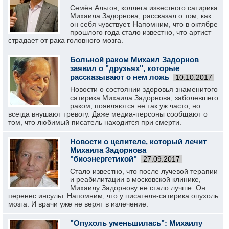
Семён Альтов, коллега известного сатирика
Михаила Задорнова, рассказал о том, как
он себя чувствует. Напомним, что в октябре
прошлого года стало известно, что артист
страдает от рака головного мозга.
Больной раком Михаил Задорнов
заявил о "друзьях", которые
рассказывают о нем ложь
10.10.2017
Новости о состоянии здоровья знаменитого
сатирика Михаила Задорнова, заболевшего
раком, появляются не так уж часто, но
всегда внушают тревогу. Даже медиа-персоны сообщают о
том, что любимый писатель находится при смерти.
Новости о целителе, который лечит
Михаила Задорнова
"биоэнергетикой"
27.09.2017
Стало известно, что после лучевой терапии
и реабилитации в московской клинике,
Михаилу Задорнову не стало лучше. Он
перенес инсульт. Напомним, что у писателя-сатирика опухоль
мозга. И врачи уже не верят в излечение.
"Опухоль уменьшилась": Михаилу