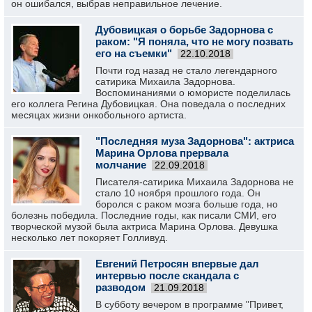
он ошибался, выбрав неправильное лечение.
Дубовицкая о борьбе Задорнова с
раком: "Я поняла, что не могу позвать
его на съемки"
22.10.2018
Почти год назад не стало легендарного
сатирика Михаила Задорнова.
Воспоминаниями о юмористе поделилась
его коллега Регина Дубовицкая. Она поведала о последних
месяцах жизни онкобольного артиста.
"Последняя муза Задорнова": актриса
Марина Орлова прервала
молчание
22.09.2018
Писателя-сатирика Михаила Задорнова не
стало 10 ноября прошлого года. Он
боролся с раком мозга больше года, но
болезнь победила. Последние годы, как писали СМИ, его
творческой музой была актриса Марина Орлова. Девушка
несколько лет покоряет Голливуд.
Евгений Петросян впервые дал
интервью после скандала с
разводом
21.09.2018
В субботу вечером в программе "Привет,