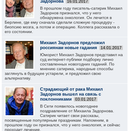
Задорнова
16.01.2017
В прошлом году писатель-сатирик Михаил
Задорнов признался, что у него
обнаружена онкология. Он лечится в
Берлине, где ему сначала сделали сложную процедуру -
биопсию мозга, а потом и операцию. Коллега рассказала о
его состоянии.
Михаил Задорнов предложил
россиянам новые гадания
14.01.2017
Юморист Михаил Задорнов представил на
суд интернет-публики подборку лично
составленных новогодних гаданий. По
мнению сатирика, народные способы
заглянуть в будущее устарели, и предложил свою
альтернативу.
Страдающий от рака Михаил
Задорнов вышел на связь с
поклонниками
03.01.2017
В Сети появилось новогоднее
поздравление от Михаила Задорнова.
Сатирик читает свои рассказы,
посвященные популярным праздникам. Напомним, в
прошлом году он признался, что у него онкология, и сейчас
проходит лечение.