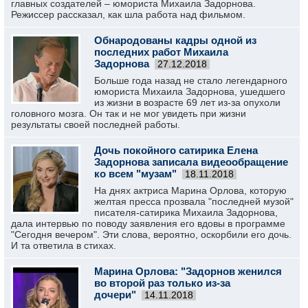
главных создателей – юмориста Михаила Задорнова.
Режиссер рассказал, как шла работа над фильмом.
Обнародованы кадры одной из
последних работ Михаила
Задорнова
27.12.2018
Больше года назад не стало легендарного
юмориста Михаила Задорнова, ушедшего
из жизни в возрасте 69 лет из-за опухоли
головного мозга. Он так и не мог увидеть при жизни
результаты своей последней работы.
Дочь покойного сатирика Елена
Задорнова записала видеообращение
ко всем "музам"
18.11.2018
На днях актриса Марина Орлова, которую
желтая пресса прозвала "последней музой"
писателя-сатирика Михаила Задорнова,
дала интервью по поводу заявления его вдовы в программе
"Сегодня вечером". Эти слова, вероятно, оскорбили его дочь.
И та ответила в стихах.
Марина Орлова: "Задорнов женился
во второй раз только из-за
дочери"
14.11.2018