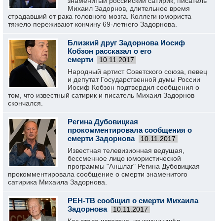
знаменитый российский сатирик, писатель
Михаил Задорнов, длительное время
страдавший от рака головного мозга. Коллеги юмориста
тяжело переживают кончину 69-летнего Задорнова.
Близкий друг Задорнова Иосиф
Кобзон рассказал о его
смерти
10.11.2017
Народный артист Советского союза, певец
и депутат Государственной думы России
Иосиф Кобзон подтвердил сообщения о
том, что известный сатирик и писатель Михаил Задорнов
скончался.
Регина Дубовицкая
прокомментировала сообщения о
смерти Задорнова
10.11.2017
Известная телевизионная ведущая,
бессменное лицо юмористической
программы "Аншлаг" Регина Дубовицкая
прокомментировала сообщение о смерти знаменитого
сатирика Михаила Задорнова.
РЕН-ТВ сообщил о смерти Михаила
Задорнова
10.11.2017