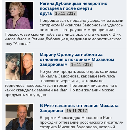
Регина Дубовицкая невероятно
постарела после смерти
друга
15.11.2017
Попрощаться с недавно ушедшим из жизни
сатириком Михаилом Задорновым удалось
немногим - на траурном мероприятии в
Подмосковье смогли побывать лишь около ста человек. В их
числе была и Регина Дубовицкая, ведущая юмористического
шоу "Аншлаг".
Марину Орлову загнобили за
отношения с покойным Михаилом
Задорновым
15.11.2017
Не успели предать земле прах сатирика
Михаила Задорнова, как зашевелились
"навозные червячки", которым не
терпелось поворошиться в грязи. При жизни писатель ни в
каких скандалах замечен не был. Но при желании можно
придумать что угодно.
В Риге началось отпевание Михаила
Задорнова
15.11.2017
В церкви Александра Невского в Риге
проходит отпевание российского писателя-
сатирика Михаила Задорнова, который