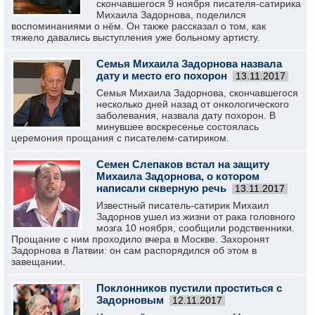
скончавшегося 9 ноября писателя-сатирика
Михаила Задорнова, поделился
воспоминаниями о нём. Он также рассказал о том, как
тяжело давались выступления уже больному артисту.
Семья Михаила Задорнова назвала
дату и место его похорон
13.11.2017
Семья Михаила Задорнова, скончавшегося
несколько дней назад от онкологического
заболевания, назвала дату похорон. В
минувшее воскресенье состоялась
церемония прощания с писателем-сатириком.
Семен Слепаков встал на защиту
Михаила Задорнова, о котором
написали скверную речь
13.11.2017
Известный писатель-сатирик Михаил
Задорнов ушел из жизни от рака головного
мозга 10 ноября, сообщили родственники.
Прощание с ним проходило вчера в Москве. Захоронят
Задорнова в Латвии: он сам распорядился об этом в
завещании.
Поклонников пустили проститься с
Задорновым
12.11.2017