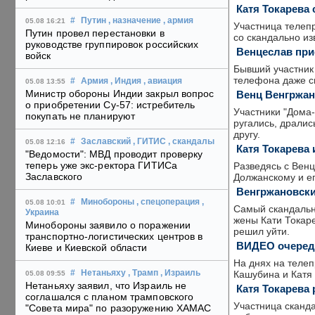
Катя Токарева
#
Путин
, назначение
, армия
05.08 16:21
Участница телепр
Путин провел перестановки в
со скандально из
руководстве группировок российских
Венцеслав при
войск
Бывший участник
телефона даже св
#
Армия
, Индия
, авиация
05.08 13:55
Министр обороны Индии закрыл вопрос
Венц Венгржан
о приобретении Су-57: истребитель
Участники "Дома-
покупать не планируют
ругались, дралис
другу.
#
Заславский
, ГИТИС
, скандалы
05.08 12:16
Катя Токарева 
"Ведомости": МВД проводит проверку
теперь уже экс-ректора ГИТИСа
Разведясь с Венц
Заславского
Должанскому и ег
Венгржановски
#
Минобороны
, спецоперация
,
05.08 10:01
Самый скандальн
Украина
жены Кати Токаре
Минобороны заявило о поражении
решил уйти.
транспортно-логистических центров в
ВИДЕО очередн
Киеве и Киевской области
На днях на телеп
Кашубина и Катя 
#
Нетаньяху
, Трамп
, Израиль
05.08 09:55
Нетаньяху заявил, что Израиль не
Катя Токарева 
соглашался с планом трамповского
Участница сканда
"Совета мира" по разоружению ХАМАС