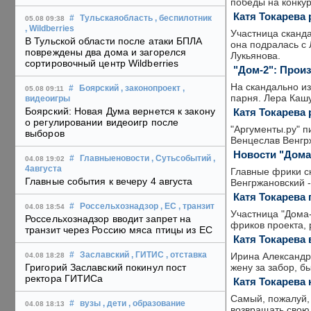
победы на конкур
Катя Токарева 
#
Тульскаяобласть
, беспилотник
05.08 09:38
, Wildberries
Участница сканда
В Тульской области после атаки БПЛА
она подралась с 
повреждены два дома и загорелся
Лукьянова.
сортировочный центр Wildberries
"Дом-2": Прои
На скандально и
#
Боярский
, законопроект
,
05.08 09:11
парня. Лера Кашу
видеоигры
Боярский: Новая Дума вернется к закону
Катя Токарева
о регулировании видеоигр после
"Аргументы.ру" п
выборов
Венцеслав Венгрж
Новости "Дома
#
Главныеновости
, Сутьсобытий
,
04.08 19:02
4августа
Главные фрики ск
Главные события к вечеру 4 августа
Венгржановский 
Катя Токарева
#
Россельхознадзор
, ЕС
, транзит
04.08 18:54
Участница "Дома
Россельхознадзор вводит запрет на
фриков проекта, 
транзит через Россию мяса птицы из ЕС
Катя Токарева
Ирина Александр
#
Заславский
, ГИТИС
, отставка
04.08 18:28
жену за забор, б
Григорий Заславский покинул пост
ректора ГИТИСа
Катя Токарева
Самый, пожалуй,
#
вузы
, дети
, образование
04.08 18:13
возвращать свою 