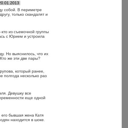
20.01.2013
у собой. В периметре
ругу, только скандалят и
-кто из съемочной группы
ась с Юрием и устроила
ду. Но выяснилось, что их
Кто же эти две пары?
рупова, который ранее,
е полгода несколько раз
эля. Девушку все
беременности еще одной
и его бывшая жена Катя
одян находится в шоке.