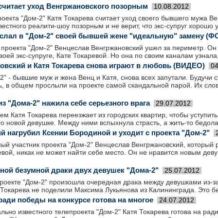
 считает уход Венгржановского позорным
10.08.2012
оекта "Дом-2" Катя Токарева считает уход своего бывшего мужа В
вестного реалити-шоу позорным и не верит, что экс-супруг хорошо 
слал в "Дом-2" своей бывшей жене "идеальную" замену (Ф
 проекта "Дом-2" Венцеслав Венгржановский ушел за периметр. Он
оей экс-супруге, Кате Токаревой. Но она по своим каналам узнала,
овский и Катя Токарева снова играют в любовь (ВИДЕО)
04
2" - бывшие муж и жена Венц и Катя, снова всех запутали. Будучи 
ь, в общем прослыли на проекте самой скандальной парой. Их слов
из "Дома-2" нажила себе серьезного врага
29.07.2012
ем Катя Токарева переезжает из городских квартир, чтобы уступит
о новой девушке. Между ними вспыхнула страсть, а жить-то бедолаг
й нагрубил Ксении Бородиной и уходит с проекта "Дом-2"
ый участник проекта "Дом-2" Венцеслав Венгржановский, который 
вой, никак не может найти себе место. Он не нравится новым дев
ой безумной драки двух девушек "Дома-2"
25.07.2012
роекте "Дом-2" произошла очередная драка между девушками из-за
Токарева не поделили Максима Лукьянова из Калининграда. Это бе
ради победы на конкурсе готова на многое
24.07.2012
льно известного телепроекта "Дом-2" Катя Токарева готова на ра