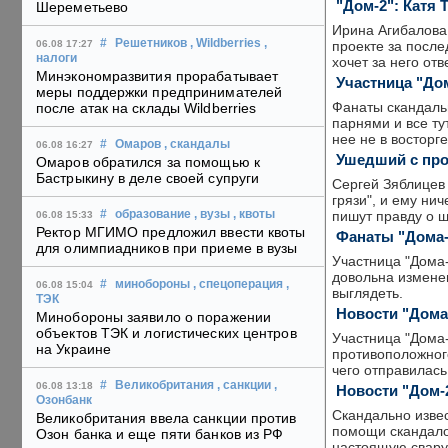
"Дом-2": Катя 
Шереметьево
Ирина Агибалова,
#
Решетников
, Wildberries
,
проекте за после
06.08 17:27
налоги
хочет за него отв
Минэкономразвития прорабатывает
Участница "До
меры поддержки предпринимателей
Фанаты скандальн
после атак на склады Wildberries
парнями и все ту
нее не в восторге
#
Омаров
, скандалы
06.08 16:27
Ушедший с про
Омаров обратился за помощью к
Бастрыкину в деле своей супруги
Сергей Зяблицев 
грязи", и ему ни
пишут правду о ш
#
образование
, вузы
, квоты
06.08 15:33
Ректор МГИМО предложил ввести квоты
Фанаты "Дома-
для олимпиадников при приеме в вузы
Участница "Дома-
довольна измене
#
минобороны
, спецоперация
,
06.08 15:04
выглядеть.
ТЭК
Новости "Дома
Минобороны заявило о поражении
объектов ТЭК и логистических центров
Участница "Дома-
на Украине
противоположног
чего отправилась
#
Великобритания
, санкции
,
06.08 13:18
Новости "Дом-
Озонбанк
Скандально извес
Великобритания ввела санкции против
помощи скандало
Озон банка и еще пяти банков из РФ
настоящую свару