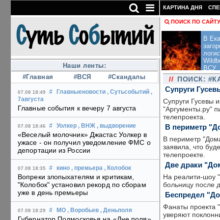
КАРТИНА ДНЯ
СПЕ
ПОИСК ПО САЙТ
В Ека
загор
логис
Wildb
Наши ленты:
ВСУ
#Главная
#ВСЯ
#Скандалы
//
ПОИСК: #К
Супруги Гусевы
#
Главныеновости
, Сутьсобытий
,
07.08 18:49
7августа
Супруги Гусевы и
Главные события к вечеру 7 августа
"Аргументы.ру" п
телепроекта.
В периметр "Д
#
Уолкер
, ВНЖ
, выдворение
07.08 18:46
«Веселый молочник» Джастас Уолкер в
В периметр "Дом
ужасе - он получил уведомление ФМС о
заявила, что буд
депортации из России
телепроекте.
Две драки "До
#
кино
, премьера
, Колобок
07.08 18:35
На реалити-шоу "
Вопреки злопыхателям и критикам,
больницу после д
"Колобок" установил рекорд по сборам
уже в день премьеры
Беспредел "До
Фанаты проекта "
#
МО
, Воробьев
, Деньполя
07.08 18:29
уверяют поклонни
Губернатор Подмосковья на «Дне поля»