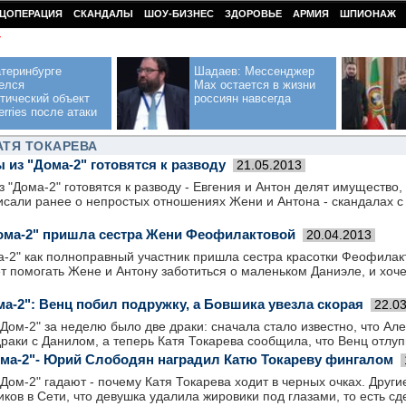
ЦОПЕРАЦИЯ
СКАНДАЛЫ
ШОУ-БИЗНЕС
ЗДОРОВЬЕ
АРМИЯ
ШПИОНАЖ
У
теринбурге
Шадаев: Мессенджер
елся
Max остается в жизни
тический объект
россиян навсегда
erries после атаки
АТЯ ТОКАРЕВА
 из "Дома-2" готовятся к разводу
21.05.2013
з "Дома-2" готовятся к разводу - Евгения и Антон делят имущество
исали ранее о непростых отношениях Жени и Антона - скандалах с
ома-2" пришла сестра Жени Феофилактовой
20.04.2013
а-2" как полноправный участник пришла сестра красотки Феофилак
ет помогать Жене и Антону заботиться о маленьком Даниэле, и хоч
ма-2": Венц побил подружку, а Бовшика увезла скорая
22.0
Дом-2" за неделю было две драки: сначала стало известно, что Ал
раки с Данилом, а теперь Катя Токарева сообщила, что Венц отлуп
ма-2"- Юрий Слободян наградил Катю Токареву фингалом
Дом-2" гадают - почему Катя Токарева ходит в черных очках. Други
ков в Сети, что девушка удалила жировики под глазами, то есть с