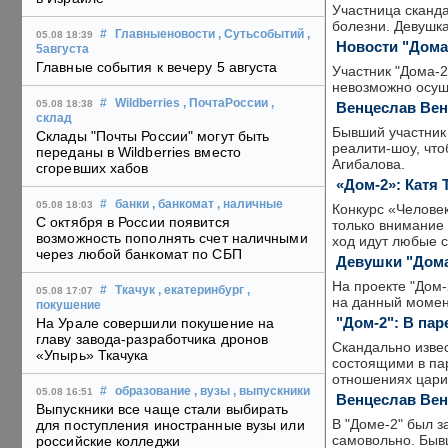
Участница сканда
болезни. Девушк
#
Главныеновости
, Сутьсобытий
,
05.08 18:39
Новости "Дома
5августа
Главные события к вечеру 5 августа
Участник "Дома-2
невозможно осуще
#
Wildberries
, ПочтаРоссии
,
05.08 18:38
Венцеслав Вен
склад
Бывший участник 
Склады "Почты России" могут быть
реалити-шоу, что
переданы в Wildberries вместо
Агибалова.
сгоревших хабов
«Дом-2»: Катя
#
банки
, банкомат
, наличные
05.08 18:03
Конкурс «Человек
С октября в России появится
только внимание 
возможность пополнять счет наличными
ход идут любые с
через любой банкомат по СБП
Девушки "Дома
На проекте "Дом
#
Ткачук
, екатеринбург
,
05.08 17:07
на данный момен
покушение
"Дом-2": В па
На Урале совершили покушение на
главу завода-разработчика дронов
Скандально изве
«Упырь» Ткачука
состоящими в пар
отношениях цари
#
образование
, вузы
, выпускники
05.08 16:51
Венцеслав Вен
Выпускники все чаще стали выбирать
В "Доме-2" был 
для поступления иностранные вузы или
самовольно. Бывш
российские колледжи