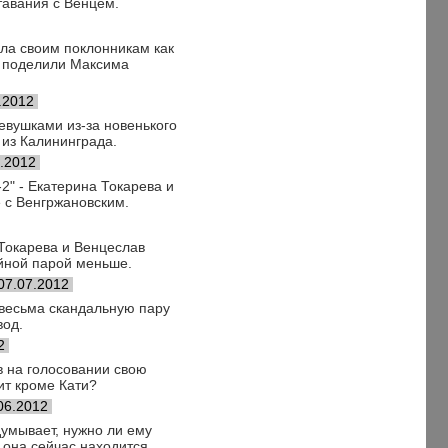
тавания с Венцем.
ала своим поклонникам как
е поделили Максима
.2012
евушками из-за новенького
 из Калининграда.
.2012
2" - Екатерина Токарева и
 с Венгржановским.
 Токарева и Венцеслав
ейной парой меньше.
07.07.2012
 весьма скандальную пару
вод.
2
в на голосовании свою
бит кроме Кати?
06.2012
умывает, нужно ли ему
е она сейчас находится.