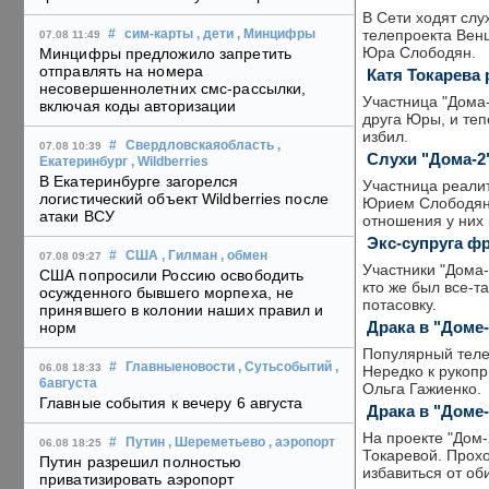
В Сети ходят слу
телепроекта Венц
#
сим-карты
, дети
, Минцифры
07.08 11:49
Юра Слободян.
Минцифры предложило запретить
отправлять на номера
Катя Токарева 
несовершеннолетних смс-рассылки,
Участница "Дома-
включая коды авторизации
друга Юры, и тепе
избил.
#
Свердловскаяобласть
,
07.08 10:39
Слухи "Дома-2
Екатеринбург
, Wildberries
В Екатеринбурге загорелся
Участница реали
логистический объект Wildberries после
Юрием Слободяно
атаки ВСУ
отношения у них
Экс-супруга ф
#
США
, Гилман
, обмен
07.08 09:27
Участники "Дома-
США попросили Россию освободить
кто же был все-т
осужденного бывшего морпеха, не
потасовку.
принявшего в колонии наших правил и
Драка в "Доме-
норм
Популярный телеп
#
Главныеновости
, Сутьсобытий
,
06.08 18:33
Нередко к рукоп
6августа
Ольга Гажиенко.
Главные события к вечеру 6 августа
Драка в "Доме
На проекте "Дом
#
Путин
, Шереметьево
, аэропорт
06.08 18:25
Токаревой. Прох
Путин разрешил полностью
избавиться от об
приватизировать аэропорт