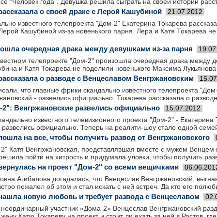
се "Человек года". Девушка решила сыграть на своей истории расс
рассказала о своей драке с Лерой Кашубиной
21.07.2012
льно известного телепроекта "Дом-2" Екатерина Токарева рассказ
Лерой Кашубиной из-за новенького парня. Лера и Катя Токарева н
зошла очередная драка между девушками из-за парня
19.07
звестном телепроекте "Дом-2" произошла очередная драка между д
бина и Катя Токарева не поделили новенького Максима Лукьянова
 рассказала о разводе с Венцеславом Венгржановским
15.07
исали, что главные фрики скандально известного телепроекта "Дом-
ановский - развелись официально. Токарева рассказала о разводе
-2": Венгржановские развелись официально
15.07.2012
андально известного телевизионного проекта "Дом-2" - Екатерина
- развелись официально. Теперь на реалити-шоу стало одной сем
 пошла на все, чтобы получить развод от Венгржановского
-2" Катя Венгржановская, представлявшая вместе с мужем Венцем
решила пойти на хитрость и придумала уловки, чтобы получить раз
 вернулась на проект "Дом-2" со всеми вещичками
06.06.201
овна Агибалова догадалась, что Венцеслав Венгржановский, выгна
ыстро пожалел об этом и стал искать с ней встреч. Да кто его полю
 нашла новую любовь и требует развода с Венцеславом
02.
 неординарный участник «Дома-2» Венцеслав Венгржановский разд
жену Катю Токареву на проект и стоит ли ехать за ней в Ростов, гд