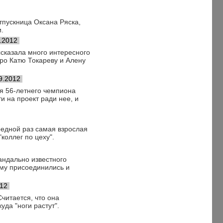
тпускница Оксана Ряска,
и.
.2012
сказала много интересного
 про Катю Токареву и Алену
9.2012
ия 56-летнего чемпиона
и на проект ради нее, и
редной раз самая взрослая
коллег по цеху".
андально известного
ему присоединились и
012
читается, что она
уда "ноги растут".