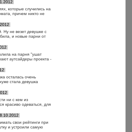
11.2012
иях, которые случились на
омата, причем никто не
.2012
. Ну не везет девушке с
била, и новые парни от
2012
ылила на парня "ушат
упают аутсайдеры проекта -
12
шка осталась очень
хуже стала девушка
2012
ти ни с кем из
я красиво одеваться, для
8.10.2012
имать свои рейтинги при
тку и устроили самую