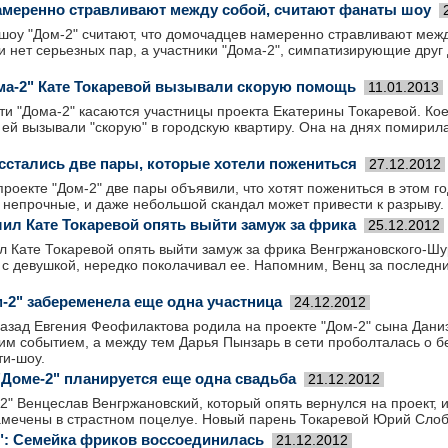
меренно стравливают между собой, считают фанаты шоу
шоу "Дом-2" считают, что домочадцев намеренно стравливают межд
и нет серьезных пар, а участники "Дома-2", симпатизирующие друг д
ма-2" Кате Токаревой вызывали скорую помощь
11.01.2013
и "Дома-2" касаются участницы проекта Екатерины Токаревой. Кое
 ей вызывали "скорую" в городскую квартиру. Она на днях помирил
асстались две пары, которые хотели пожениться
27.12.2012
роекте "Дом-2" две пары объявили, что хотят пожениться в этом го
непрочные, и даже небольшой скандал может привести к разрыву. 
шил Кате Токаревой опять выйти замуж за фрика
25.12.2012
л Кате Токаревой опять выйти замуж за фрика Венгржановского-Шу
 с девушкой, нередко поколачивал ее. Напомним, Венц за последни
.
м-2" забеременела еще одна участница
24.12.2012
азад Евгения Феофилактова родила на проекте "Дом-2" сына Дани
тим событием, а между тем Дарья Пынзарь в сети проболталась о 
ти-шоу.
"Доме-2" планируется еще одна свадьба
21.12.2012
2" Венцеслав Венгржановский, который опять вернулся на проект, 
амечены в страстном поцелуе. Новый парень Токаревой Юрий Слоб
": Семейка фриков воссоединилась
21.12.2012