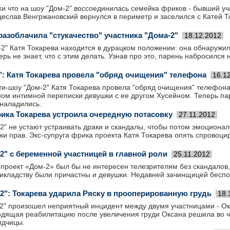
хи что на шоу "Дом-2" воссоединилась семейка фриков - бывший уч
еслав Венгржановский вернулся в периметр и заселился с Катей Т
разоблачила "стукачество" участника "Дома-2"
18.12.2012
2" Катя Токарева находится в дурацком положении: она обнаружил
рь не знает, что с этим делать. Узнав про это, парень набросился 
": Катя Токарева провела "обряд очищения" телефона
16.1
ти-шоу "Дом-2" Катя Токарева провела "обряд очищения" телефон
м интимной переписки девушки с ее другом Хусейном. Теперь паро
 наладились.
рика Токарева устроила очередную потасовку
27.11.2012
2" не устают устраивать драки и скандалы, чтобы потом эмоциона
аки прав. Экс-супруга фрика проекта Катя Токарева опять спровоц
2" с беременной участницей в главной роли
25.11.2012
роект «Дом-2» был бы не интересен телезрителям без скандалов, 
рикладству были причастны и девушки. Недавней зачинщицей бесп
-2": Токарева ударила Ряску в прооперированную грудь
18.
-2" произошел неприятный инцидент между двумя участницами - Ок
одящая реабилитацию после увеличения груди Оксана решила во ч
идчицы.