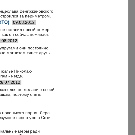
енцеслава Венгржановского
устроился за периметром.
ОТО)
09.08.2012
 не оставил новый номер
 как он сейчас поживает.
.08.2012
супругами они постоянно
но магнитом тянет друг к
ь жилье Николаю
ам - негде.
26.07.2012
развелся по желанию своей
ушкам, поэтому опять
 новенького парня. Лера
зумное видео уже в Сети.
дикальные меры ради