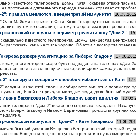
льно известного телепроекта "Дом-2" Катя Токарева отважилась на
а на протяжении длительного периода времени страдает от пробле
-2": правила меняются, введен третий иммунитет
26.08.201
" Олег Майами открылся в Сети: Катю Токареву все мечтают выгнать
ствить путем голосования, потому что организаторы проекта ввел
гржановский вернулся в периметр реалити-шоу "Дом-2"
19
скандально известного телепроекта "Дом-2" Венцеслав Венгржано
бы рассказать, как у него все хорошо. Об этом с восторгом повед
 Токарева развернула агитацию за Либерж Кпадону
17.08.201
 года», итоги которого скоро будут подведены на теле-шоу «Дом-2
фанатов, но и вызвал нешуточные страсти среди самих участников.
редства.
-2" планируют коварным способом избавиться от Кати
17.
-2" девушки из женской спальни собираются выгнать с периметра 
т участниц. К ней не приходят молодые люди, даже бывший муж сб
ре Ивана Барзикова и Либерж Кпадону царит идиллия
13.08.
стный телепроект "Дом-2" постоянно сотрясают скандалы. Наканун
е, - Либерж Кпадону и Иваном Барзиковым произошла крупная ссор
т идиллия.
гржановский вернулся в "Дом-2" к Кате Токаревой
11.08.20
замечен бывший участник Венцеслав Венгржановский, который неда
ая жена Венца считает, что он ушел с реалити-шоу на эмоциях и 