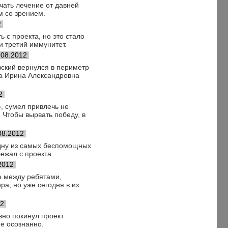
чать лечение от давней
м со зрением.
2
 с проекта, но это стало
и третий иммунитет.
.08.2012
вский вернулся в периметр
ала Ирина Александровна
2
», сумел привлечь не
 Чтобы вырвать победу, в
08.2012
одну из самых беспомощных
ежал с проекта.
2012
е между ребятами,
а, но уже сегодня в их
12
вно покинул проект
не осознанно.