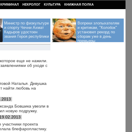
КРИМИНАЛ
НЕКРОЛОГ
КУЛЬТУРА
КНИЖНАЯ ПОЛКА
Министр по физкультуре
Вопреки злопыхателям
и спорту Чечни Ахмат
и критикам, "Колобок"
Кадыров удостоен
установил рекорд по
звания Героя республики
сборам уже в день
премьеры
, которое еще не нажили.
 заявлениями об уходе с
товой Наталья. Девушка
ет найти любовь на
3.2013
ександа Бовшика увезли в
ил новую подружку.
19.02.2013
е участники проекта
делала блефаропластику.