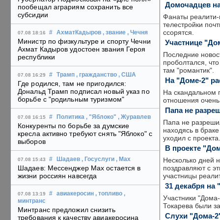
Домочадцев на
пообещал аграриям сохранить все
субсидии
Фанаты реалити-
телестройки почт
ссорятся.
#
АхматКадыров
, звание
, Чечня
07.08 18:16
Министр по физкультуре и спорту Чечни
Участнице "До
Ахмат Кадыров удостоен звания Героя
Последние новост
республики
проболтался, что
там "романтик".
#
Трамп
, гражданство
, США
07.08 16:29
На "Доме-2" р
Где родился, там не пригодился:
Дональд Трамп подписал новый указ по
На скандальном п
борьбе с "родильным туризмом"
отношения очень 
Папа не разре
#
Политика
, "Яблоко"
, Журавлев
07.08 16:15
Папа не разреши
Конкуренты по борьбе за думские
находясь в браке
кресла активно требуют снять "Яблоко" с
уходил с проекта
выборов
В проекте "До
Несколько дней н
#
Шадаев
, Госуслуги
, Max
07.08 15:43
поздравляют с э
Шадаев: Мессенджер Max остается в
участницы реали
жизни россиян навсегда
31 декабря на 
#
авиакеросин
, топливо
,
07.08 13:19
Участники "Дома-
минтранс
Токарева были з
Минтранс предложил снизить
Слухи "Дома-2
требования к качеству авиакеросина