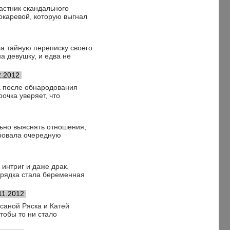
астник скандального
окаревой, которую выгнал
а тайную переписку своего
на девушку, и едва не
2.2012
а после обнародования
чка уверяет, что
льно выяснять отношения,
ировала очередную
интриг и даже драк.
орядка стала беременная
11.2012
саной Ряска и Катей
тобы то ни стало