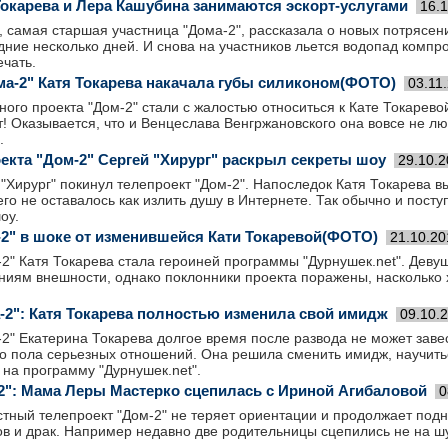
Токарева и Лера Кашубина занимаются эскорт-услугами
16.
 самая старшая участница "Дома-2", рассказала о новых потрясен
дние несколько дней. И снова на участников льется водопад компр
ечать.
ма-2" Катя Токарева накачала губы силиконом(ФОТО)
03.11
ого проекта "Дом-2" стали с жалостью относиться к Кате Токаревой
т! Оказывается, что и Венцеслава Венгржановского она вовсе не лю
.
екта "Дом-2" Сергей "Хирург" раскрыл секреты шоу
29.10.
"Хирург" покинул телепроект "Дом-2". Напоследок Катя Токарева в
чего не оставалось как излить душу в Интернете. Так обычно и пост
оу.
2" в шоке от изменившейся Кати Токаревой(ФОТО)
21.10.20
2" Катя Токарева стала героиней программы "Дурнушек.net". Деву
ниям внешности, однако поклонники проекта поражены, насколько 
-2": Катя Токарева полностью изменила свой имидж
09.10.
2" Екатерина Токарева долгое время после развода не может завес
о пола серьезных отношений. Она решила сменить имидж, научитьс
 на программу "Дурнушек.net".
2": Мама Леры Мастерко сцепилась с Ириной Агибаловой
0
тный телепроект "Дом-2" не теряет ориентации и продолжает подн
в и драк. Например недавно две родительницы сцепились не на шу
.