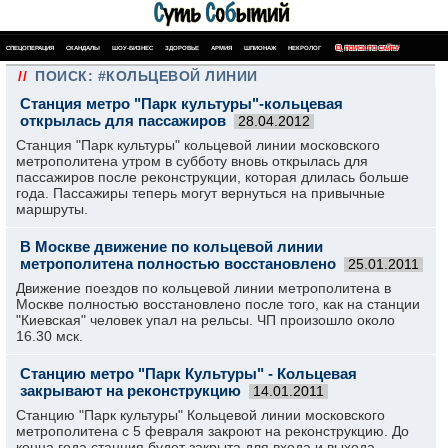
СПЕЦОПЕРАЦИЯ
СКАНДАЛЫ
ШОУ-БИЗНЕС
ЗДОРОВЬЕ
АРМИЯ
ШПИОНАЖ
НЕКРОЛОГ
ПОИСК ПО САЙТУ
//
ПОИСК: #КОЛЬЦЕВОЙ ЛИНИИ
Станция метро "Парк культуры"-кольцевая
открылась для пассажиров
28.04.2012
Станция "Парк культуры" кольцевой линии московского
метрополитена утром в субботу вновь открылась для
пассажиров после реконструкции, которая длилась больше
года. Пассажиры теперь могут вернуться на привычные
маршруты.
В Москве движение по кольцевой линии
метрополитена полностью восстановлено
25.01.2011
Движение поездов по кольцевой линии метрополитена в
Москве полностью восстановлено после того, как на станции
"Киевская" человек упал на рельсы. ЧП произошло около
16.30 мск.
Станцию метро "Парк Культуры" - Кольцевая
закрывают на реконструкцию
14.01.2011
Станцию "Парк культуры" Кольцевой линии московского
метрополитена с 5 февраля закроют на реконструкцию. До
конца года станция будет закрыта для входа и выхода