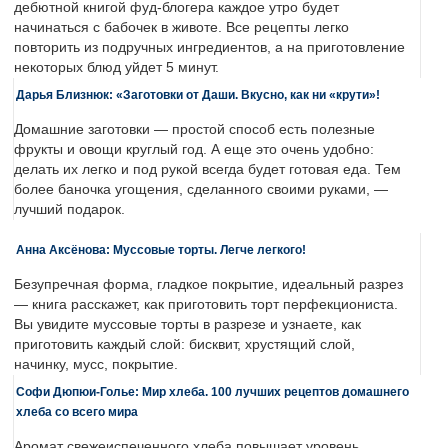
дебютной книгой фуд-блогера каждое утро будет
начинаться с бабочек в животе. Все рецепты легко
повторить из подручных ингредиентов, а на приготовление
некоторых блюд уйдет 5 минут.
Дарья Близнюк: «Заготовки от Даши. Вкусно, как ни «крути»!
Домашние заготовки — простой способ есть полезные
фрукты и овощи круглый год. А еще это очень удобно:
делать их легко и под рукой всегда будет готовая еда. Тем
более баночка угощения, сделанного своими руками, —
лучший подарок.
Анна Аксёнова: Муссовые торты. Легче легкого!
Безупречная форма, гладкое покрытие, идеальный разрез
— книга расскажет, как приготовить торт перфекциониста.
Вы увидите муссовые торты в разрезе и узнаете, как
приготовить каждый слой: бисквит, хрустящий слой,
начинку, мусс, покрытие.
Софи Дюпюи-Голье: Мир хлеба. 100 лучших рецептов домашнего
хлеба со всего мира
Аромат свежеиспеченного хлеба повышает уровень