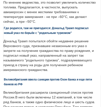
По мнению ведомства, это позволит увеличить количество
топлива. Предлагается, в частности, выпускать
авиакеросин с менее жесткими требованиями к
температуре замерзания - не при –60°C, как делают
сейчас, а при –50°C.
Где родился, там не пригодился: Дональд Трамп подписал
новый указ по борьбе с "родильным туризмом"
Дональд Трамп попытался обойти недавнее решение
Верховного суда, признавшее незаконным его указ о
запрете на получение гражданства по праву рождения, и
подписал новый указ, направленный на запрет так
называемого "родильного туризма", подразумевающего
приезд в страну на роды для получения ребенком
американского гражданства.
Великобритания ввела санкции против Озон банка и еще пяти
банков из РФ
Великобритания расширила санкционный список против
России.В него были включены 12 компаний, в том числе
ряд банков, а также одно физическое лицо и шесть судов.
Под санкции попал, в частности Озон банк. Там заявили,