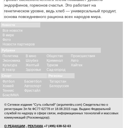
эндорфинов, гормонов счастья. Это работает на
генетическом уровне, ведь хлеб — универсальный продукт,
основа повседневного рациона всех народов мира.
Новости
Все новости
В мире
Фото
Новости партнеров
Рубрики
Политика
В кино
Общество
Происшествия
Экономика
Шоубиз
Криминал
Авто
Культура
Желтый
Туризм
Хайтек
В театр
Здоровье
Сад-огород
Спорт
Регионы
Футбол
Баскетбол
Татарстан
Хоккей
Автоспорт
Белоруссия
Теннис
Фристайл
Бокс/ММА
© Сетевое издание "Суть событий" (argumentiru.com) Свидетельство о
регистрации Эл № ФС77-62778 от 18.08.2015 года. Выдано Федеральной
службой по надзору в сфере связи, информационных технологий и массовых
коммуникаций (Роскомнадзор).
О РЕДАКЦИИ
,
РЕКЛАМА
+7 (495) 638-52-63