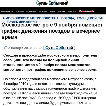
СПЕЦОПЕРАЦИЯ
СКАНДАЛЫ
ШОУ-БИЗНЕС
ЗДОРОВЬЕ
АРМИЯ
ШПИОНАЖ
НЕКРОЛОГ
ПОИСК ПО САЙТУ
#
МОСКОВСКОГО МЕТРОПОЛИТЕНА
,
ПОЕЗДА
,
КОЛЬЦЕВОЙ ЛИН
,
ГРАФИК ДВИЖЕНИЯ
,
Московское метро с 9 ноября поменяет
график движения поездов в вечернее
время
[
С
уть
С
о
б
ытий
]
2 ноября 2010, 20:28
Сегодня в пресс-службе московского метрополитена
сообщили, что поезда на Кольцевой линии
столичного метро с 9 ноября поезда московского
метро поменяют график движения в вечернее время.
По словам представителя московского метрополитена, с
9 ноября 2010 года в целях повышения культуры
обслуживания пассажиров изменяется график движения
поездов на Кольцевой линии - поезда будут ходить чаще
в вечерний час "пик". В период с 19:00 до 21:00 интервал
движения поездов на линии будет уменьшен почти на