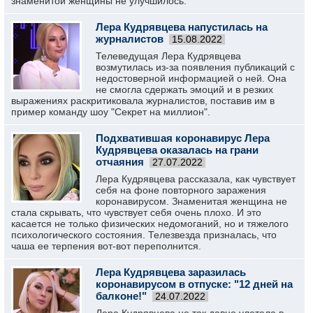
знаменитой женщины не улучшилось.
Лера Кудрявцева напустилась на
журналистов
15.08.2022
Телеведущая Лера Кудрявцева
возмутилась из-за появления публикаций с
недостоверной информацией о ней. Она
не смогла сдержать эмоций и в резких
выражениях раскритиковала журналистов, поставив им в
пример команду шоу "Секрет на миллион".
Подхватившая коронавирус Лера
Кудрявцева оказалась на грани
отчаяния
27.07.2022
Лера Кудрявцева рассказала, как чувствует
себя на фоне повторного заражения
коронавирусом. Знаменитая женщина не
стала скрывать, что чувствует себя очень плохо. И это
касается не только физических недомоганий, но и тяжелого
психологического состояния. Телезвезда призналась, что
чаша ее терпения вот-вот переполнится.
Лера Кудрявцева заразилась
коронавирусом в отпуске: "12 дней на
балконе!"
24.07.2022