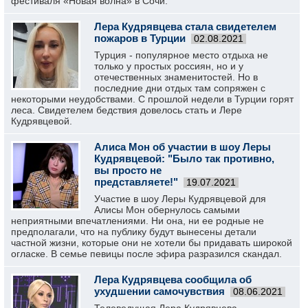
фестиваля «Новая волна» в Сочи.
Лера Кудрявцева стала свидетелем
пожаров в Турции
02.08.2021
Турция - популярное место отдыха не
только у простых россиян, но и у
отечественных знаменитостей. Но в
последние дни отдых там сопряжен с
некоторыми неудобствами. С прошлой недели в Турции горят
леса. Свидетелем бедствия довелось стать и Лере
Кудрявцевой.
Алиса Мон об участии в шоу Леры
Кудрявцевой: "Было так противно,
вы просто не
представляете!"
19.07.2021
Участие в шоу Леры Кудрявцевой для
Алисы Мон обернулось самыми
неприятными впечатлениями. Ни она, ни ее родные не
предполагали, что на публику будут вынесены детали
частной жизни, которые они не хотели бы придавать широкой
огласке. В семье певицы после эфира разразился скандал.
Лера Кудрявцева сообщила об
ухудшении самочувствия
08.06.2021