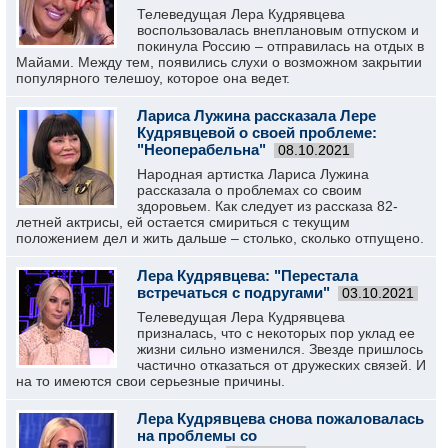
Телеведущая Лера Кудрявцева
воспользовалась внеплановым отпуском и
покинула Россию – отправилась на отдых в
Майами. Между тем, появились слухи о возможном закрытии
популярного телешоу, которое она ведет.
Лариса Лужина рассказала Лере
Кудрявцевой о своей проблеме:
"Неоперабельна"
08.10.2021
Народная артистка Лариса Лужина
рассказала о проблемах со своим
здоровьем. Как следует из рассказа 82-
летней актрисы, ей остается смириться с текущим
положением дел и жить дальше – столько, сколько отпущено.
Лера Кудрявцева: "Перестала
встречаться с подругами"
03.10.2021
Телеведущая Лера Кудрявцева
призналась, что с некоторых пор уклад ее
жизни сильно изменился. Звезде пришлось
частично отказаться от дружеских связей. И
на то имеются свои серьезные причины.
Лера Кудрявцева снова пожаловалась
на проблемы со