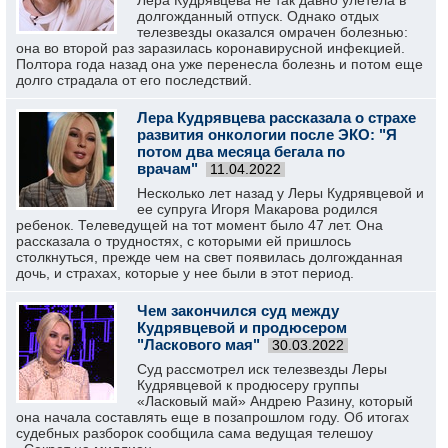
Лера Кудрявцева не так давно улетела в
долгожданный отпуск. Однако отдых
телезвезды оказался омрачен болезнью:
она во второй раз заразилась коронавирусной инфекцией.
Полтора года назад она уже перенесла болезнь и потом еще
долго страдала от его последствий.
Лера Кудрявцева рассказала о страхе
развития онкологии после ЭКО: "Я
потом два месяца бегала по
врачам"
11.04.2022
Несколько лет назад у Леры Кудрявцевой и
ее супруга Игоря Макарова родился
ребенок. Телеведущей на тот момент было 47 лет. Она
рассказала о трудностях, с которыми ей пришлось
столкнуться, прежде чем на свет появилась долгожданная
дочь, и страхах, которые у нее были в этот период.
Чем закончился суд между
Кудрявцевой и продюсером
"Ласкового мая"
30.03.2022
Суд рассмотрел иск телезвезды Леры
Кудрявцевой к продюсеру группы
«Ласковый май» Андрею Разину, который
она начала составлять еще в позапрошлом году. Об итогах
судебных разборок сообщила сама ведущая телешоу