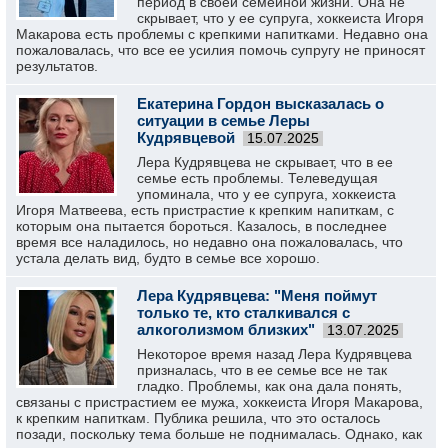
период в своей семейной жизни. Она не
скрывает, что у ее супруга, хоккеиста Игоря
Макарова есть проблемы с крепкими напитками. Недавно она
пожаловалась, что все ее усилия помочь супругу не приносят
результатов.
Екатерина Гордон высказалась о
ситуации в семье Леры
Кудрявцевой
15.07.2025
Лера Кудрявцева не скрывает, что в ее
семье есть проблемы. Телеведущая
упоминала, что у ее супруга, хоккеиста
Игоря Матвеева, есть пристрастие к крепким напиткам, с
которым она пытается бороться. Казалось, в последнее
время все наладилось, но недавно она пожаловалась, что
устала делать вид, будто в семье все хорошо.
Лера Кудрявцева: "Меня поймут
только те, кто сталкивался с
алкоголизмом близких"
13.07.2025
Некоторое время назад Лера Кудрявцева
призналась, что в ее семье все не так
гладко. Проблемы, как она дала понять,
связаны с пристрастием ее мужа, хоккеиста Игоря Макарова,
к крепким напиткам. Публика решила, что это осталось
позади, поскольку тема больше не поднималась. Однако, как