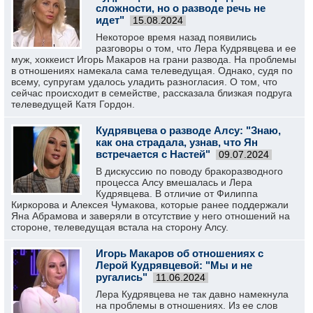
сложности, но о разводе речь не
идет"
15.08.2024
Некоторое время назад появились
разговоры о том, что Лера Кудрявцева и ее
муж, хоккеист Игорь Макаров на грани развода. На проблемы
в отношениях намекала сама телеведущая. Однако, судя по
всему, супругам удалось уладить разногласия. О том, что
сейчас происходит в семействе, рассказала близкая подруга
телеведущей Катя Гордон.
Кудрявцева о разводе Алсу: "Знаю,
как она страдала, узнав, что Ян
встречается с Настей"
09.07.2024
В дискуссию по поводу бракоразводного
процесса Алсу вмешалась и Лера
Кудрявцева. В отличие от Филиппа
Киркорова и Алексея Чумакова, которые ранее поддержали
Яна Абрамова и заверяли в отсутствие у него отношений на
стороне, телеведущая встала на сторону Алсу.
Игорь Макаров об отношениях с
Лерой Кудрявцевой: "Мы и не
ругались"
11.06.2024
Лера Кудрявцева не так давно намекнула
на проблемы в отношениях. Из ее слов