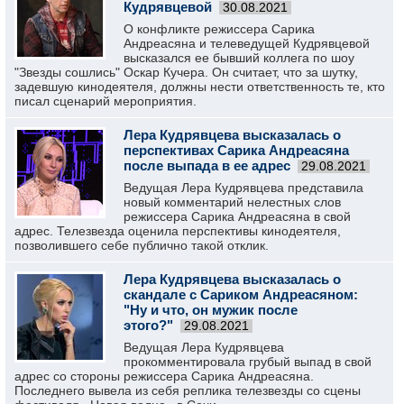
Кудрявцевой
30.08.2021
О конфликте режиссера Сарика
Андреасяна и телеведущей Кудрявцевой
высказался ее бывший коллега по шоу
"Звезды сошлись" Оскар Кучера. Он считает, что за шутку,
задевшую кинодеятеля, должны нести ответственность те, кто
писал сценарий мероприятия.
Лера Кудрявцева высказалась о
перспективах Сарика Андреасяна
после выпада в ее адрес
29.08.2021
Ведущая Лера Кудрявцева представила
новый комментарий нелестных слов
режиссера Сарика Андреасяна в свой
адрес. Телезвезда оценила перспективы кинодеятеля,
позволившего себе публично такой отклик.
Лера Кудрявцева высказалась о
скандале с Сариком Андреасяном:
"Ну и что, он мужик после
этого?"
29.08.2021
Ведущая Лера Кудрявцева
прокомментировала грубый выпад в свой
адрес со стороны режиссера Сарика Андреасяна.
Последнего вывела из себя реплика телезвезды со сцены