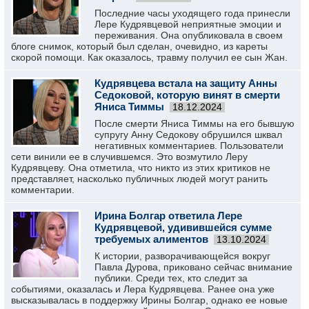
Последние часы уходящего года принесли
Лере Кудрявцевой неприятные эмоции и
переживания. Она опубликовала в своем
блоге снимок, который был сделан, очевидно, из кареты
скорой помощи. Как оказалось, травму получил ее сын Жан.
Кудрявцева встала на защиту Анны
Седоковой, которую винят в смерти
Яниса Тиммы
18.12.2024
После смерти Яниса Тиммы на его бывшую
супругу Анну Седокову обрушился шквал
негативных комментариев. Пользователи
сети винили ее в случившемся. Это возмутило Леру
Кудрявцеву. Она отметила, что никто из этих критиков не
представляет, насколько публичных людей могут ранить
комментарии.
Ирина Болгар ответила Лере
Кудрявцевой, удивившейся сумме
требуемых алиментов
13.10.2024
К истории, разворачивающейся вокруг
Павла Дурова, приковано сейчас внимание
публики. Среди тех, кто следит за
событиями, оказалась и Лера Кудрявцева. Ранее она уже
высказывалась в поддержку Ирины Болгар, однако ее новые