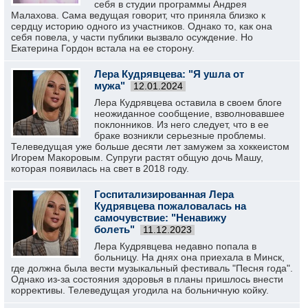
себя в студии программы Андрея
Малахова. Сама ведущая говорит, что приняла близко к
сердцу историю одного из участников. Однако то, как она
себя повела, у части публики вызвало осуждение. Но
Екатерина Гордон встала на ее сторону.
Лера Кудрявцева: "Я ушла от
мужа"
12.01.2024
Лера Кудрявцева оставила в своем блоге
неожиданное сообщение, взволновавшее
поклонников. Из него следует, что в ее
браке возникли серьезные проблемы.
Телеведущая уже больше десяти лет замужем за хоккеистом
Игорем Макоровым. Супруги растят общую дочь Машу,
которая появилась на свет в 2018 году.
Госпитализированная Лера
Кудрявцева пожаловалась на
самочувствие: "Ненавижу
болеть"
11.12.2023
Лера Кудрявцева недавно попала в
больницу. На днях она приехала в Минск,
где должна была вести музыкальный фестиваль "Песня года".
Однако из-за состояния здоровья в планы пришлось внести
коррективы. Телеведущая угодила на больничную койку.