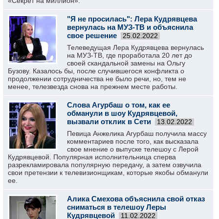
«Секрет на миллион».
"Я не просилась": Лера Кудрявцева
вернулась на МУЗ-ТВ и объяснила
свое решение
25.02.2022
Телеведущая Лера Кудрявцева вернулась
на МУЗ-ТВ, где проработала 20 лет до
своей скандальной замены на Ольгу
Бузову. Казалось бы, после случившегося конфликта о
продолжении сотрудничества не было речи, но, тем не
менее, телезвезда снова на прежнем месте работы.
Слова Агурбаш о том, как ее
обманули в шоу Кудрявцевой,
вызвали отклик в Сети
13.02.2022
Певица Анжелика Агурбаш получила массу
комментариев после того, как высказала
свое мнение о выпуске телешоу с Лерой
Кудрявцевой. Популярная исполнительница сперва
разрекламировала популярную передачу, а затем озвучила
свои претензии к телевизионщикам, которые якобы обманули
ее.
Алика Смехова объяснила свой отказ
сниматься в телешоу Леры
Кудрявцевой
11.02.2022