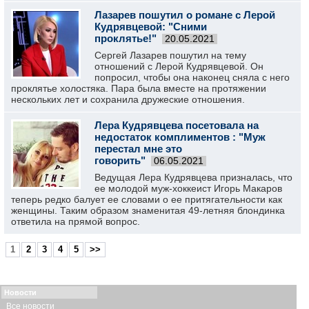
Лазарев пошутил о романе с Лерой
Кудрявцевой: "Сними
проклятье!"
20.05.2021
Сергей Лазарев пошутил на тему
отношений с Лерой Кудрявцевой. Он
попросил, чтобы она наконец сняла с него
проклятье холостяка. Пара была вместе на протяжении
нескольких лет и сохранила дружеские отношения.
Лера Кудрявцева посетовала на
недостаток комплиментов : "Муж
перестал мне это
говорить"
06.05.2021
Ведущая Лера Кудрявцева призналась, что
ее молодой муж-хоккеист Игорь Макаров
теперь редко балует ее словами о ее притягательности как
женщины. Таким образом знаменитая 49-летняя блондинка
ответила на прямой вопрос.
1
2
3
4
5
>>
Новости
Все новости