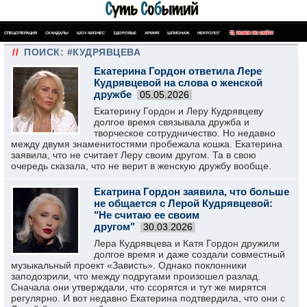
СПЕЦОПЕРАЦИЯ
СКАНДАЛЫ
ШОУ-БИЗНЕС
ЗДОРОВЬЕ
АРМИЯ
ШПИОНАЖ
НЕКРОЛОГ
ПОИСК ПО САЙТУ
//
ПОИСК: #КУДРЯВЦЕВА
Екатерина Гордон ответила Лере
Кудрявцевой на слова о женской
дружбе
05.05.2026
Екатерину Гордон и Леру Кудрявцеву
долгое время связывала дружба и
творческое сотрудничество. Но недавно
между двумя знаменитостями пробежала кошка. Екатерина
заявила, что не считает Леру своим другом. Та в свою
очередь сказала, что не верит в женскую дружбу вообще.
Екатрина Гордон заявила, что больше
не общается с Лерой Кудрявцевой:
"Не считаю ее своим
другом"
30.03.2026
Лера Кудрявцева и Катя Гордон дружили
долгое время и даже создали совместный
музыкальный проект «Зависть». Однако поклонники
заподозрили, что между подругами произошел разлад.
Сначала они утверждали, что ссорятся и тут же мирятся
регулярно. И вот недавно Екатерина подтвердила, что они с