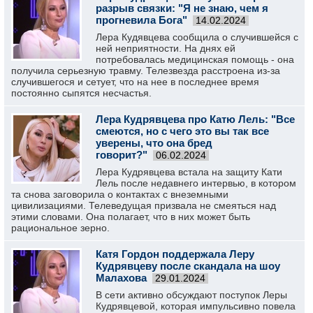
разрыв связки: "Я не знаю, чем я
прогневила Бога"
14.02.2024
Лера Кудявцева сообщила о случившейся с
ней неприятности. На днях ей
потребовалась медицинская помощь - она
получила серьезную травму. Телезвезда расстроена из-за
случившегося и сетует, что на нее в последнее время
постоянно сыпятся несчастья.
Лера Кудрявцева про Катю Лель: "Все
смеются, но с чего это вы так все
уверены, что она бред
говорит?"
06.02.2024
Лера Кудрявцева встала на защиту Кати
Лель после недавнего интервью, в котором
та снова заговорила о контактах с внеземными
цивилизациями. Телеведущая призвала не смеяться над
этими словами. Она полагает, что в них может быть
рациональное зерно.
Катя Гордон поддержала Леру
Кудрявцеву после скандала на шоу
Малахова
29.01.2024
В сети активно обсуждают поступок Леры
Кудрявцевой, которая импульсивно повела