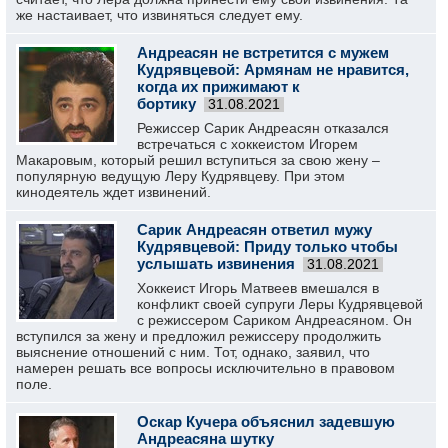
же настаивает, что извиняться следует ему.
Андреасян не встретится с мужем
Кудрявцевой: Армянам не нравится,
когда их прижимают к
бортику
31.08.2021
Режиссер Сарик Андреасян отказался
встречаться с хоккеистом Игорем
Макаровым, который решил вступиться за свою жену –
популярную ведущую Леру Кудрявцеву. При этом
кинодеятель ждет извинений.
Сарик Андреасян ответил мужу
Кудрявцевой: Приду только чтобы
услышать извинения
31.08.2021
Хоккеист Игорь Матвеев вмешался в
конфликт своей супруги Леры Кудрявцевой
с режиссером Сариком Андреасяном. Он
вступился за жену и предложил режиссеру продолжить
выяснение отношений с ним. Тот, однако, заявил, что
намерен решать все вопросы исключительно в правовом
поле.
Оскар Кучера объяснил задевшую
Андреасяна шутку