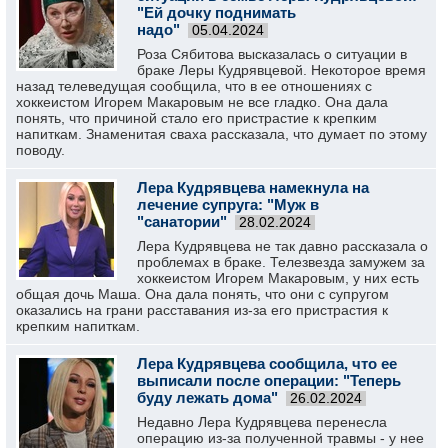
"Ей дочку поднимать
надо"
05.04.2024
Роза Сябитова высказалась о ситуации в
браке Леры Кудрявцевой. Некоторое время
назад телеведущая сообщила, что в ее отношениях с
хоккеистом Игорем Макаровым не все гладко. Она дала
понять, что причиной стало его пристрастие к крепким
напиткам. Знаменитая сваха рассказала, что думает по этому
поводу.
Лера Кудрявцева намекнула на
лечение супруга: "Муж в
"санатории"
28.02.2024
Лера Кудрявцева не так давно рассказала о
проблемах в браке. Телезвезда замужем за
хоккеистом Игорем Макаровым, у них есть
общая дочь Маша. Она дала понять, что они с супругом
оказались на грани расставания из-за его пристрастия к
крепким напиткам.
Лера Кудрявцева сообщила, что ее
выписали после операции: "Теперь
буду лежать дома"
26.02.2024
Недавно Лера Кудрявцева перенесла
операцию из-за полученной травмы - у нее