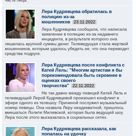
часть лица.
Лера Кудрявцева обратилась в
полицию из-за
мошенников
23.11.2022
Лера Кудрявцева сообщила, что написала
заявление в полицию из-за недавнего
инцидента, в результате которого она
лишилась крупной суммы денег. Телеведущая стала жертвой
мошенников, которым удалось убедить ее, что она переводит
средства подруге.
Лера Кудрявцева после конфликта с
Катей Лель: "Многим артистам я бы
порекомендовала быть скромнее в
оценках своего
творчества"
22.11.2022
Не так давно между певицей Катей Лель и
телеведущей Лерой Кудрявцевой произошел конфликт в
эфире одного из телешоу. Причиной послужил музыкальный
номер певицы. Она назвала Леру неадекватной, пришлось
вмешаться Лолите Милявской, которая была ведущей шоу.
Лера после этого высказалась в социальных сетях.
Лера Кудрявцева рассказала, как
попалась на удочку