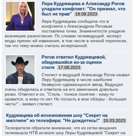
Лера Кудрявцева и Александр Рогов
уладили конфликт: "Он признал, что
был не прав"
18.08.2023
Лера Кудрявцева сообщила что в
конфликте с Александром Роговым
поставлена точка. Знаменитости уладили
возникшие разногласия. По словам телеведущей, эксперт
моды принес ей извинения, в том числе в личной переписке,
так что тему можно считать исчерпанной.
Рогов ответил Кудрявцевой,
обидевшийся из-за оценки
стиля
17.08.2023
Стилист и ведущий Александр Рогов назвал
Леру Кудрявцеву в числе наиболее
безвкусно одевающихся звезд. Ведущая
очень обиделась и ответила на его замечание довольно
резко. Ответил и он. "Стиль - тонкое понятие - кому-то
нравится, а кому-то нет. Но попасть в мои обзоры - большая
честь!" - заявил стилист.
Кудрявцева об исчезновении шоу "Секрет на
миллион" из телеэфира: "Не дождетесь!"
15.03.2023
Телезрители обратили внимание, что из сетки вещания
телеканала НТВ исчезло шоу Леры Кудрявцевой "Секрет на