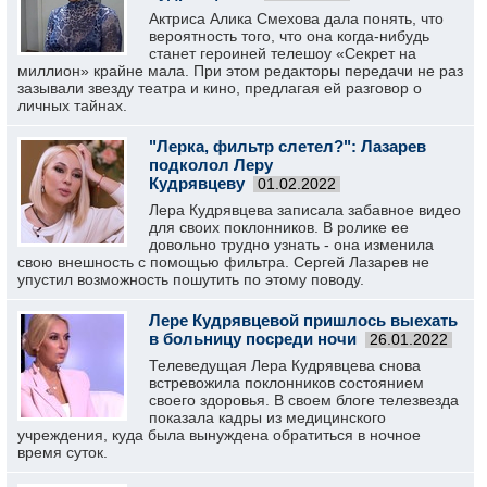
Актриса Алика Смехова дала понять, что
вероятность того, что она когда-нибудь
станет героиней телешоу «Секрет на
миллион» крайне мала. При этом редакторы передачи не раз
зазывали звезду театра и кино, предлагая ей разговор о
личных тайнах.
"Лерка, фильтр слетел?": Лазарев
подколол Леру
Кудрявцеву
01.02.2022
Лера Кудрявцева записала забавное видео
для своих поклонников. В ролике ее
довольно трудно узнать - она изменила
свою внешность с помощью фильтра. Сергей Лазарев не
упустил возможность пошутить по этому поводу.
Лере Кудрявцевой пришлось выехать
в больницу посреди ночи
26.01.2022
Телеведущая Лера Кудрявцева снова
встревожила поклонников состоянием
своего здоровья. В своем блоге телезвезда
показала кадры из медицинского
учреждения, куда была вынуждена обратиться в ночное
время суток.