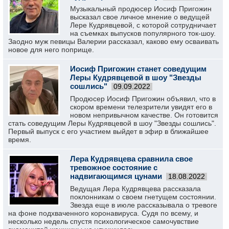
Музыкальный продюсер Иосиф Пригожин
высказал свое личное мнение о ведущей
Лере Кудрявцевой, с которой сотрудничает
на съемках выпусков популярного ток-шоу.
Заодно муж певицы Валерии рассказал, каково ему осваивать
новое для него поприще.
Иосиф Пригожин станет соведущим
Леры Кудрявцевой в шоу "Звезды
сошлись"
09.09.2022
Продюсер Иосиф Пригожин объявил, что в
скором времени телезрители увидят его в
новом непривычном качестве. Он готовится
стать соведущим Леры Кудрявцевой в шоу "Звезды сошлись".
Первый выпуск с его участием выйдет в эфир в ближайшее
время.
Лера Кудрявцева сравнила свое
тревожное состояние с
надвигающимся цунами
18.08.2022
Ведущая Лера Кудрявцева рассказала
поклонникам о своем гнетущем состоянии.
Звезда еще в июле рассказывала о тревоге
на фоне подхваченного коронавируса. Судя по всему, и
несколько недель спустя психологическое самочувствие