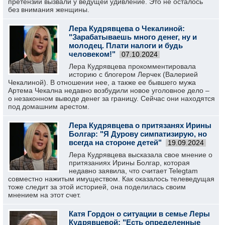
претензии вызвали у ведущей удивление. Это не осталось
без внимания женщины.
Лера Кудрявцева о Чекалиной:
"Зарабатываешь много денег, ну и
молодец. Плати налоги и будь
человеком!"
07.10.2024
Лера Кудрявцева прокомментировала
историю с блогером Лерчек (Валерией
Чекалиной). В отношении нее, а также ее бывшего мужа
Артема Чекална недавно возбудили новое уголовное дело –
о незаконном выводе денег за границу. Сейчас они находятся
под домашним арестом.
Лера Кудрявцева о притязанях Ирины
Болгар: "Я Дурову симпатизирую, но
всегда на стороне детей"
19.09.2024
Лера Кудрявцева высказала свое мнение о
притязаниях Ирины Болгар, которая
недавно заявила, что считает Telegtam
совместно нажитым имуществом. Как оказалось телеведущая
тоже следит за этой историей, она поделилась своим
мнением на этот счет.
Катя Гордон о ситуации в семье Леры
Кудрявцевой: "Есть определенные