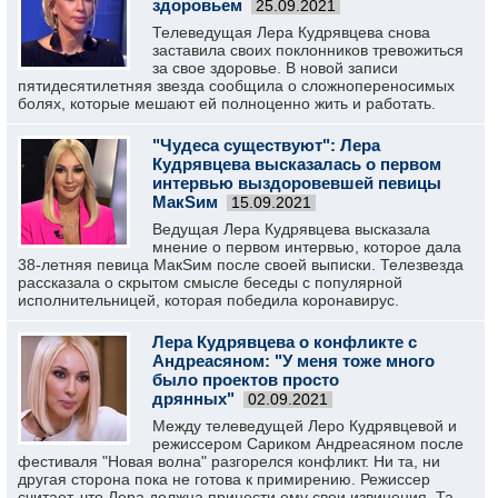
здоровьем
25.09.2021
Телеведущая Лера Кудрявцева снова
заставила своих поклонников тревожиться
за свое здоровье. В новой записи
пятидесятилетняя звезда сообщила о сложнопереносимых
болях, которые мешают ей полноценно жить и работать.
"Чудеса существуют": Лера
Кудрявцева высказалась о первом
интервью выздоровевшей певицы
МакSим
15.09.2021
Ведущая Лера Кудрявцева высказала
мнение о первом интервью, которое дала
38-летняя певица МакSим после своей выписки. Телезвезда
рассказала о скрытом смысле беседы с популярной
исполнительницей, которая победила коронавирус.
Лера Кудрявцева о конфликте с
Андреасяном: "У меня тоже много
было проектов просто
дрянных"
02.09.2021
Между телеведущей Леро Кудрявцевой и
режиссером Сариком Андреасяном после
фестиваля "Новая волна" разгорелся конфликт. Ни та, ни
другая сторона пока не готова к примирению. Режиссер
считает, что Лера должна принести ему свои извинения. Та