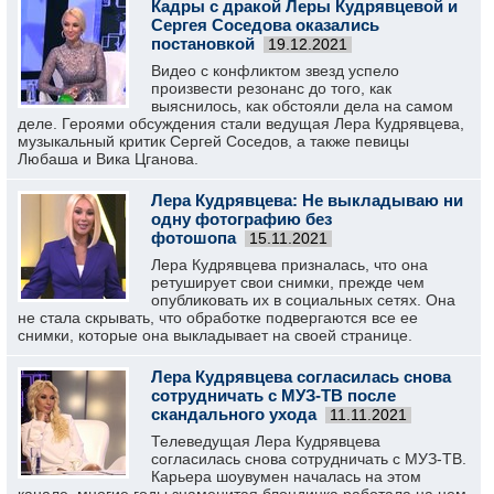
Кадры с дракой Леры Кудрявцевой и
Сергея Соседова оказались
постановкой
19.12.2021
Видео с конфликтом звезд успело
произвести резонанс до того, как
выяснилось, как обстояли дела на самом
деле. Героями обсуждения стали ведущая Лера Кудрявцева,
музыкальный критик Сергей Соседов, а также певицы
Любаша и Вика Цганова.
Лера Кудрявцева: Не выкладываю ни
одну фотографию без
фотошопа
15.11.2021
Лера Кудрявцева призналась, что она
ретуширует свои снимки, прежде чем
опубликовать их в социальных сетях. Она
не стала скрывать, что обработке подвергаются все ее
снимки, которые она выкладывает на своей странице.
Лера Кудрявцева согласилась снова
сотрудничать с МУЗ-ТВ после
скандального ухода
11.11.2021
Телеведущая Лера Кудрявцева
согласилась снова сотрудничать с МУЗ-ТВ.
Карьера шоувумен началась на этом