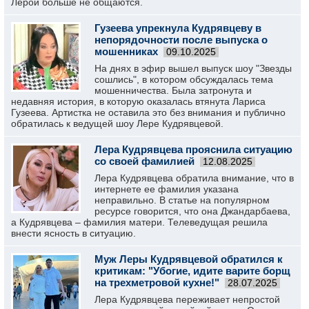
Лерой больше не общаются.
Гузеева упрекнула Кудрявцеву в
непорядочности после выпуска о
мошенниках
09.10.2025
На днях в эфир вышел выпуск шоу "Звезды
сошлись", в котором обсуждалась тема
мошенничества. Была затронута и
недавняя история, в которую оказалась втянута Лариса
Гузеева. Артистка не оставила это без внимания и публично
обратилась к ведущей шоу Лере Кудрявцевой.
Лера Кудрявцева прояснила ситуацию
со своей фамилией
12.08.2025
Лера Кудрявцева обратила внимание, что в
интернете ее фамилия указана
неправильно. В статье на популярном
ресурсе говорится, что она Джандарбаева,
а Кудрявцева – фамилия матери. Телеведущая решила
внести ясность в ситуацию.
Муж Леры Кудрявцевой обратился к
критикам: "Убогие, идите варите борщ
на трехметровой кухне!"
28.07.2025
Лера Кудрявцева переживает непростой