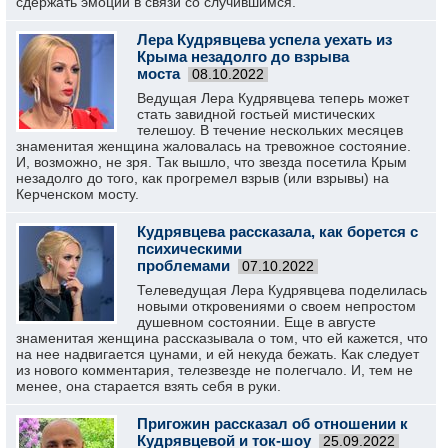
сдержать эмоции в связи со случившимся.
Лера Кудрявцева успела уехать из
Крыма незадолго до взрыва
моста
08.10.2022
Ведущая Лера Кудрявцева теперь может
стать завидной гостьей мистических
телешоу. В течение нескольких месяцев
знаменитая женщина жаловалась на тревожное состояние.
И, возможно, не зря. Так вышло, что звезда посетила Крым
незадолго до того, как прогремел взрыв (или взрывы) на
Керченском мосту.
Кудрявцева рассказала, как борется с
психическими
проблемами
07.10.2022
Телеведущая Лера Кудрявцева поделилась
новыми откровениями о своем непростом
душевном состоянии. Еще в августе
знаменитая женщина рассказывала о том, что ей кажется, что
на нее надвигается цунами, и ей некуда бежать. Как следует
из нового комментария, телезвезде не полегчало. И, тем не
менее, она старается взять себя в руки.
Пригожин рассказал об отношении к
Кудрявцевой и ток-шоу
25.09.2022