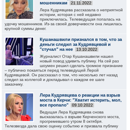
мошенникам
21.11.2022
Лера Кудрявцева рассказала о неприятной
истории, которая с ней недавно
приключилась. Телеведущая попалась на
удочку мошенников. Из-за своей доверчивости она лишилась
крупной суммы денег.
Кушанашвили признался в том, что за
деньги следил за Кудрявцевой и
"стучал" на нее
13.10.2022
Журналист Отар Кушанашвили нашел
новый повод удивить публику. На сей раз
шоумен решил сделать громкое признание
– публично покаяться перед телеведущей Лерой
Кудрявцевой. Он рассказал о том, что несколько лет назад
следил за коллегой и докладывал о каждом ее шаге
заказчику.
Лера Кудрявцева о реакции на взрыв
моста в Керчи: "Хватит истерить, мол,
все пропало"
09.10.2022
Ведущая Лера Кудрявцева снова
высказалась о взрыве Керченского моста,
прогремевшего утром 8 октября.
Телезвезда дала свою оценку событию и призвала публику