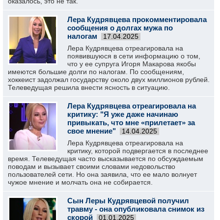
оказалось, это не так.
Лера Кудрявцева прокомментировала
сообщения о долгах мужа по
налогам
17.04.2025
Лера Кудрявцева отреагировала на
появившуюся в сети информацию о том,
что у ее супруга Игоря Макарова якобы
имеются большие долги по налогам. По сообщениям,
хоккеист задолжал государству около двух миллионов рублей.
Телеведущая решила внести ясность в ситуацию.
Лера Кудрявцева отреагировала на
критику: "Я уже даже начинаю
привыкать, что мне «прилетает» за
свое мнение"
14.04.2025
Лера Кудрявцева отреагировала на
критику, которой подвергается в последнее
время. Телеведущая часто высказывается по обсуждаемым
поводам и вызывает своими словами недовольство
пользователей сети. Но она заявила, что ее мало волнует
чужое мнение и молчать она не собирается.
Сын Леры Кудрявцевой получил
травму - она опубликовала снимок из
скорой
01.01.2025