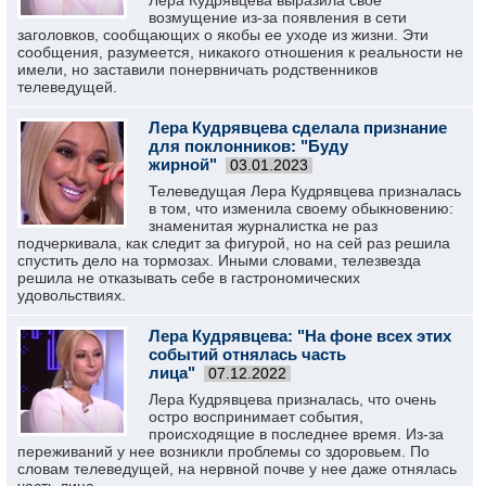
Лера Кудрявцева выразила свое
возмущение из-за появления в сети
заголовков, сообщающих о якобы ее уходе из жизни. Эти
сообщения, разумеется, никакого отношения к реальности не
имели, но заставили понервничать родственников
телеведущей.
Лера Кудрявцева сделала признание
для поклонников: "Буду
жирной"
03.01.2023
Телеведущая Лера Кудрявцева призналась
в том, что изменила своему обыкновению:
знаменитая журналистка не раз
подчеркивала, как следит за фигурой, но на сей раз решила
спустить дело на тормозах. Иными словами, телезвезда
решила не отказывать себе в гастрономических
удовольствиях.
Лера Кудрявцева: "На фоне всех этих
событий отнялась часть
лица"
07.12.2022
Лера Кудрявцева призналась, что очень
остро воспринимает события,
происходящие в последнее время. Из-за
переживаний у нее возникли проблемы со здоровьем. По
словам телеведущей, на нервной почве у нее даже отнялась