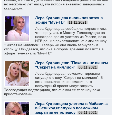
канале, многие годы знаменитая блондинка работала на нем,
но несколько лет назад эта история внезапно завершилась
скандалом.
Лера Кудрявцева вновь появится в
эфире "Муз-ТВ"
11.11.2021
Лера Кудрявцева сообщила подписчикам,
что вернулась в Москву. Телеведущая на
некоторое время улетала из России, пока
НТВ решил приостановить съемки ее шоу
"Секрет на миллион". Теперь же она вновь вернулась в
столицу. Ожидается, что она в скором времени появится в
эфире телеканала "Муз-ТВ".
Лера Кудрявцева: "Пока мы не пишем
"Секрет на миллион"
05.11.2021
Лера Кудрявцева прокомментировала
ситуацию с шоу "Секрет на миллион". В
сети появилась информация, что
популярный проект могут закрыть.
Телеведущая подтвердила, что съемки ее телешоу пока
приостановлены.
Лера Кудрявцева улетела в Майами, а
в Сети ходят слухи о возможном
закрытии ее телешоу
05.11.2021