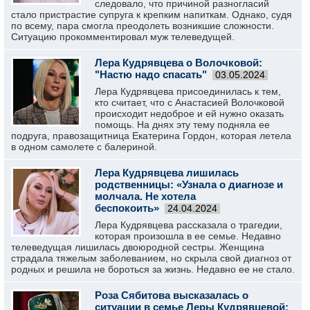
следовало, что причиной разногласий
стало пристрастие супруга к крепким напиткам. Однако, судя
по всему, пара смогла преодолеть возникшие сложности.
Ситуацию прокомментировал муж телеведущей.
Лера Кудрявцева о Волочковой:
"Настю надо спасать"
03.05.2024
Лера Кудрявцева присоединилась к тем,
кто считает, что с Анастасией Волочковой
происходит недоброе и ей нужно оказать
помощь. На днях эту тему подняла ее
подруга, правозащитница Екатерина Гордон, которая летела
в одном самолете с балериной.
Лера Кудрявцева лишилась
родственницы: «Узнала о диагнозе и
молчала. Не хотела
беспокоить»
24.04.2024
Лера Кудрявцева рассказала о трагедии,
которая произошла в ее семье. Недавно
телеведущая лишилась двоюродной сестры. Женщина
страдала тяжелым заболеванием, но скрыла свой диагноз от
родных и решила не бороться за жизнь. Недавно ее не стало.
Роза Сябитова высказалась о
ситуации в семье Леры Кудрявцевой: