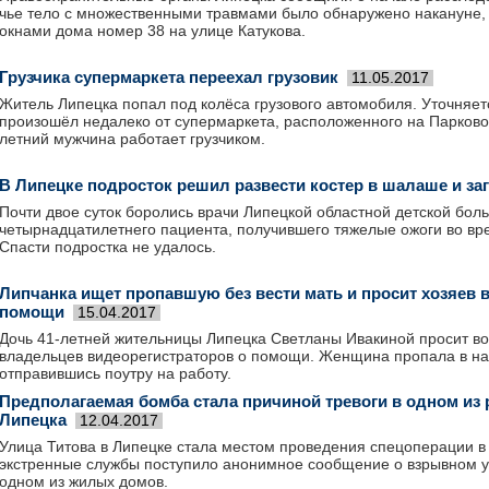
чье тело с множественными травмами было обнаружено накануне,
окнами дома номер 38 на улице Катукова.
Грузчика супермаркета переехал грузовик
11.05.2017
Житель Липецка попал под колёса грузового автомобиля. Уточняет
произошёл недалеко от супермаркета, расположенного на Парковой
летний мужчина работает грузчиком.
В Липецке подросток решил развести костер в шалаше и за
Почти двое суток боролись врачи Липецкой областной детской бол
четырнадцатилетнего пациента, получившего тяжелые ожоги во вр
Спасти подростка не удалось.
Липчанка ищет пропавшую без вести мать и просит хозяев 
помощи
15.04.2017
Дочь 41-летней жительницы Липецка Светланы Ивакиной просит в
владельцев видеорегистраторов о помощи. Женщина пропала в на
отправившись поутру на работу.
Предполагаемая бомба стала причиной тревоги в одном из
Липецка
12.04.2017
Улица Титова в Липецке стала местом проведения спецоперации в 
экстренные службы поступило анонимное сообщение о взрывном у
одном из жилых домов.