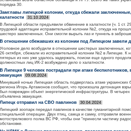
порядка 30.
Замглавы липецкой колонии, откуда сбежали заключенные,
халатности
31.10.2024
В Липецкой области предъявили обвинение в халатности (ч. 1 ст. 2
трудовой адаптации исправительной колонии №2, откуда на прош
шестеро заключенных. Они смогли вырыть лаз и туннель в заброше
В отношении сбежавших из колонии под Липецком завели 
Уголовное дело возбудили в отношении шестерых заключенных, ко
26 октября, сбежали из исправительной колонии №2 в Липецке. К
пятерых из них уже удалось задержать, поиски еще одного продол
должностных лиц ИК-2 возбуждено дело о халатности.
В Липецке 9 человек пострадали при атаке беспилотников, 
эвакуация
09.08.2024
Минувшей ночью Липецкая область подверглась атаке украинских 
региона Игорь Артамонов сообщил, что произошла детонация взры
был поврежден объект энергетической инфраструктуры. В четырех
объявлена эвакуация.
Липецк отправил на СВО павлинов
30.04.2024
Липецкий зоопарк передал павлинов в качестве гуманитарной пом
специальной операции. Двух птиц, самца и самку, отправили вое
мотострелкового полка ВС РФ, чтобы они "принесли частичку радос
обстановке.