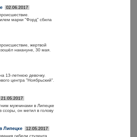
е
02.06.2017
происшествие.
илем марки "Форд" сбила
происшествие, жертвой
изошёл накануне, 30 мая.
на 13-летнюю девочку.
вого центра "Ноябрьский".
21.05.2017
етним мужчинами в Липецке
в ссоры, он метил в голову
в Липецке
12.05.2017
вания гибели студента,