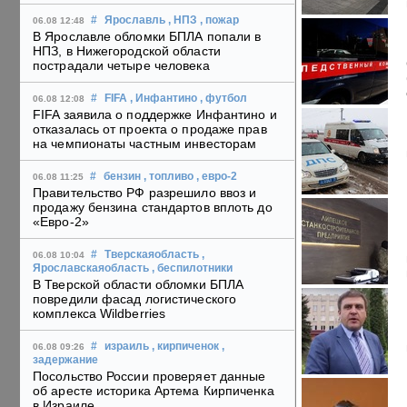
#
Ярославль
, НПЗ
, пожар
06.08 12:48
В Ярославле обломки БПЛА попали в
НПЗ, в Нижегородской области
пострадали четыре человека
#
FIFA
, Инфантино
, футбол
06.08 12:08
FIFA заявила о поддержке Инфантино и
отказалась от проекта о продаже прав
на чемпионаты частным инвесторам
#
бензин
, топливо
, евро-2
06.08 11:25
Правительство РФ разрешило ввоз и
продажу бензина стандартов вплоть до
«Евро-2»
#
Тверскаяобласть
,
06.08 10:04
Ярославскаяобласть
, беспилотники
В Тверской области обломки БПЛА
повредили фасад логистического
комплекса Wildberries
#
израиль
, кирпиченок
,
06.08 09:26
задержание
Посольство России проверяет данные
об аресте историка Артема Кирпиченка
в Израиле