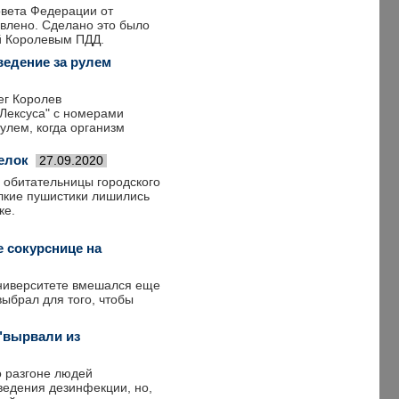
овета Федерации от
овлено. Сделано это было
й Королевым ПДД.
ведение за рулем
ег Королев
Лексуса" с номерами
улем, когда организм
елок
27.09.2020
е обитательницы городского
елкие пушистики лишились
ке.
 сокурснице на
ниверситете вмешался еще
выбрал для того, чтобы
 "вырвали из
о разгоне людей
едения дезинфекции, но,