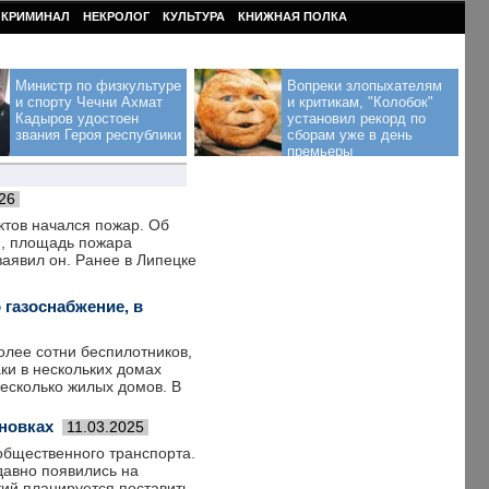
КРИМИНАЛ
НЕКРОЛОГ
КУЛЬТУРА
КНИЖНАЯ ПОЛКА
Министр по физкультуре
Вопреки злопыхателям
и спорту Чечни Ахмат
и критикам, "Колобок"
Кадыров удостоен
установил рекорд по
звания Героя республики
сборам уже в день
премьеры
26
ктов начался пожар. Об
м, площадь пожара
заявил он. Ранее в Липецке
 газоснабжение, в
лее сотни беспилотников,
ки в нескольких домах
есколько жилых домов. В
ановках
11.03.2025
общественного транспорта.
давно появились на
тий планируется поставить