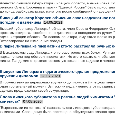
Членство бывшего губернатора Липецкой области, а ныне члена С
региона Олега Королева в партии "Единой России" было приостан
до конца разбирательства, начатого после сообщений о нарушени
Липецкий сенатор Королев объяснил свое неадекватное по
погодой и давлением
14.05.2021
Бывший губернатор Липецкой области, член Совета Федерации Ол
прокомментировал сообщения о диковинном поведении за рулем "
администрации области. По словам сенатора, ему стало плохо за р
"отреагировал на изменение погоды".
В парке Липецка из пневматики кто-то расстрелял ручных б
В Быхановском саду Липецка кто-то расстрелял всех белок. Ручны
парка попали под обстрел пневматики. Но этого хватило, чтобы м
жизни. Пандемия открывает совсем уж потаенные гадости в челове
Выпускник Липецкого педагогического сделал предложение
вручении дипломов
28.07.2020
В торжественную церемонию вручения дипломов в Липецком педу
один трогательный момент. Выпускник педа именно этот праздник 
сделать предложение своей сокурснице.
Слова липецкого губернатора о разгоне людей химикатами
контекста"
07.05.2020
"Вырванными из контекста" названы слова липецкого губернатора 
химикатами. Совещание было посвящено обсуждению планов пров