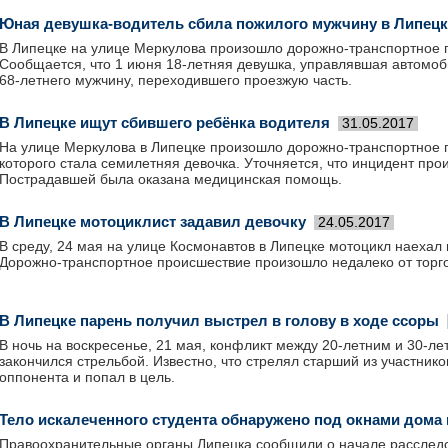
Юная девушка-водитель сбила пожилого мужчину в Липецк
В Липецке на улице Меркулова произошло дорожно-транспортное 
Сообщается, что 1 июня 18-летняя девушка, управлявшая автомоб
68-летнего мужчину, переходившего проезжую часть.
В Липецке ищут сбившего ребёнка водителя
31.05.2017
На улице Меркулова в Липецке произошло дорожно-транспортное 
которого стала семилетняя девочка. Уточняется, что инцидент про
Пострадавшей была оказана медицинская помощь.
В Липецке мотоциклист задавил девочку
24.05.2017
В среду, 24 мая на улице Космонавтов в Липецке мотоцикл наехал 
Дорожно-транспортное происшествие произошло недалеко от торго
В Липецке парень получил выстрел в голову в ходе ссоры
В ночь на воскресенье, 21 мая, конфликт между 20-летним и 30-л
закончился стрельбой. Известно, что стрелял старший из участнико
оппонента и попал в цель.
Тело искалеченного студента обнаружено под окнами дома 
Правоохранительные органы Липецка сообщили о начале расследо