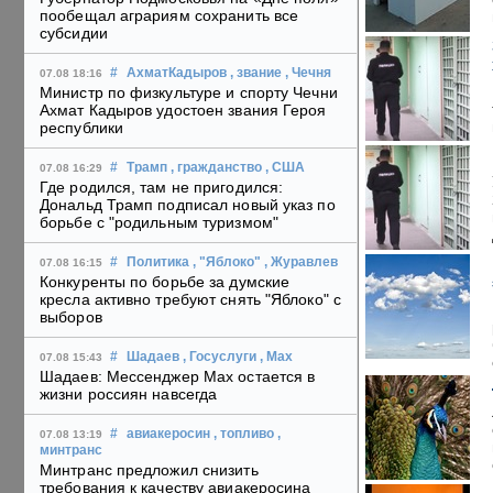
пообещал аграриям сохранить все
субсидии
#
АхматКадыров
, звание
, Чечня
07.08 18:16
Министр по физкультуре и спорту Чечни
Ахмат Кадыров удостоен звания Героя
республики
#
Трамп
, гражданство
, США
07.08 16:29
Где родился, там не пригодился:
Дональд Трамп подписал новый указ по
борьбе с "родильным туризмом"
#
Политика
, "Яблоко"
, Журавлев
07.08 16:15
Конкуренты по борьбе за думские
кресла активно требуют снять "Яблоко" с
выборов
#
Шадаев
, Госуслуги
, Max
07.08 15:43
Шадаев: Мессенджер Max остается в
жизни россиян навсегда
#
авиакеросин
, топливо
,
07.08 13:19
минтранс
Минтранс предложил снизить
требования к качеству авиакеросина