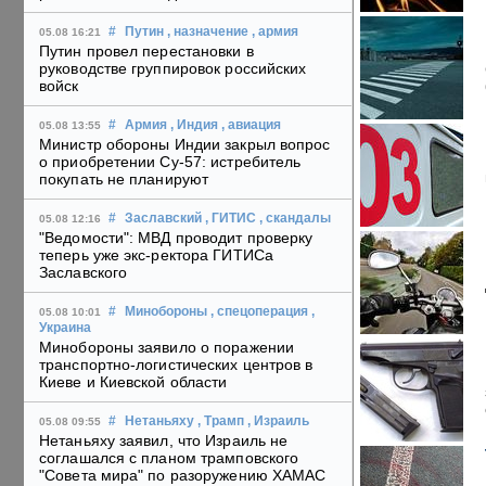
#
Путин
, назначение
, армия
05.08 16:21
Путин провел перестановки в
руководстве группировок российских
войск
#
Армия
, Индия
, авиация
05.08 13:55
Министр обороны Индии закрыл вопрос
о приобретении Су-57: истребитель
покупать не планируют
#
Заславский
, ГИТИС
, скандалы
05.08 12:16
"Ведомости": МВД проводит проверку
теперь уже экс-ректора ГИТИСа
Заславского
#
Минобороны
, спецоперация
,
05.08 10:01
Украина
Минобороны заявило о поражении
транспортно-логистических центров в
Киеве и Киевской области
#
Нетаньяху
, Трамп
, Израиль
05.08 09:55
Нетаньяху заявил, что Израиль не
соглашался с планом трамповского
"Совета мира" по разоружению ХАМАС