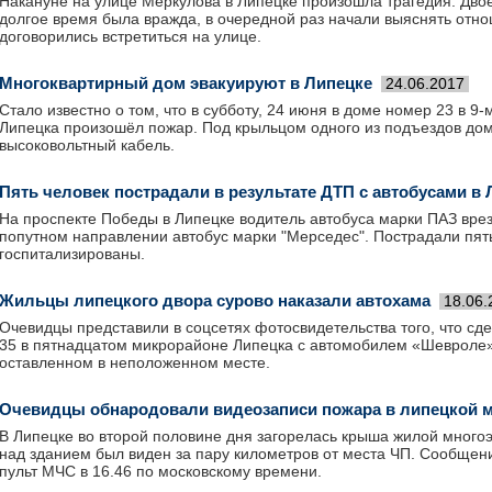
Накануне на улице Меркулова в Липецке произошла трагедия. Дво
долгое время была вражда, в очередной раз начали выяснять отно
договорились встретиться на улице.
Многоквартирный дом эвакуируют в Липецке
24.06.2017
Стало известно о том, что в субботу, 24 июня в доме номер 23 в 9
Липецка произошёл пожар. Под крыльцом одного из подъездов дом
высоковольтный кабель.
Пять человек пострадали в результате ДТП с автобусами в 
На проспекте Победы в Липецке водитель автобуса марки ПАЗ вре
попутном направлении автобус марки "Мерседес". Пострадали пять
госпитализированы.
Жильцы липецкого двора сурово наказали автохама
18.06.
Очевидцы представили в соцсетях фотосвидетельства того, что с
35 в пятнадцатом микрорайоне Липецка с автомобилем «Шевроле»
оставленном в неположенном месте.
Очевидцы обнародовали видеозаписи пожара в липецкой 
В Липецке во второй половине дня загорелась крыша жилой много
над зданием был виден за пару километров от места ЧП. Сообщен
пульт МЧС в 16.46 по московскому времени.