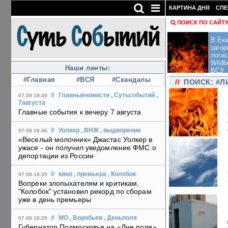
КАРТИНА ДНЯ
СПЕ
ПОИСК ПО САЙТ
В Ека
загор
логис
Wildb
Наши ленты:
ВСУ
#Главная
#ВСЯ
#Скандалы
//
ПОИСК: #Л
#
Главныеновости
, Сутьсобытий
,
07.08 18:49
7августа
Главные события к вечеру 7 августа
#
Уолкер
, ВНЖ
, выдворение
07.08 18:46
«Веселый молочник» Джастас Уолкер в
ужасе - он получил уведомление ФМС о
депортации из России
#
кино
, премьера
, Колобок
07.08 18:35
Вопреки злопыхателям и критикам,
"Колобок" установил рекорд по сборам
уже в день премьеры
#
МО
, Воробьев
, Деньполя
07.08 18:29
Губернатор Подмосковья на «Дне поля»