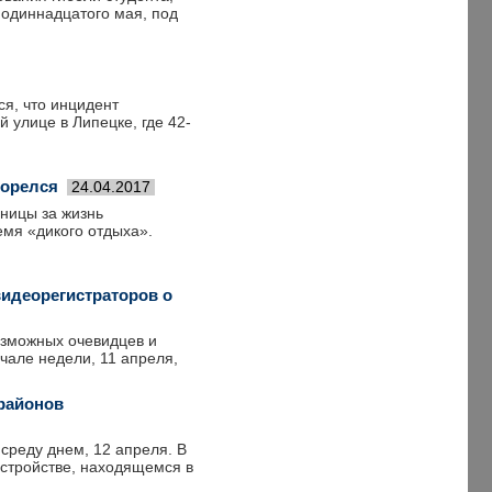
 одиннадцатого мая, под
ся, что инцидент
 улице в Липецке, где 42-
горелся
24.04.2017
ьницы за жизнь
емя «дикого отдыха».
видеорегистраторов о
озможных очевидцев и
чале недели, 11 апреля,
 районов
среду днем, 12 апреля. В
стройстве, находящемся в