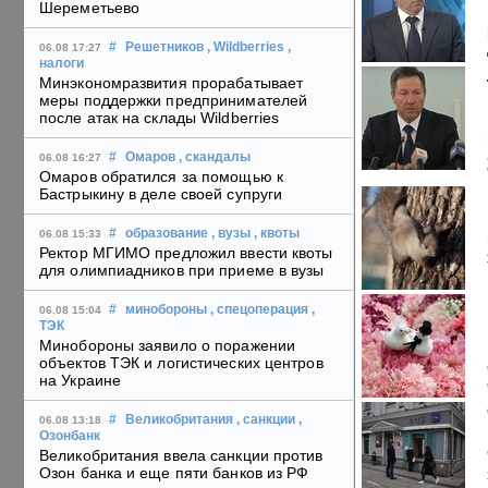
Шереметьево
#
Решетников
, Wildberries
,
06.08 17:27
налоги
Минэкономразвития прорабатывает
меры поддержки предпринимателей
после атак на склады Wildberries
#
Омаров
, скандалы
06.08 16:27
Омаров обратился за помощью к
Бастрыкину в деле своей супруги
#
образование
, вузы
, квоты
06.08 15:33
Ректор МГИМО предложил ввести квоты
для олимпиадников при приеме в вузы
#
минобороны
, спецоперация
,
06.08 15:04
ТЭК
Минобороны заявило о поражении
объектов ТЭК и логистических центров
на Украине
#
Великобритания
, санкции
,
06.08 13:18
Озонбанк
Великобритания ввела санкции против
Озон банка и еще пяти банков из РФ