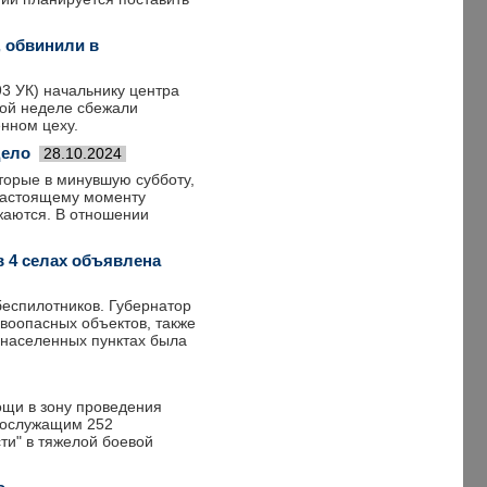
 обвинили в
93 УК) начальнику центра
лой неделе сбежали
нном цеху.
дело
28.10.2024
торые в минувшую субботу,
 настоящему моменту
жаются. В отношении
в 4 селах объявлена
беспилотников. Губернатор
воопасных объектов, также
 населенных пунктах была
ощи в зону проведения
ннослужащим 252
ти" в тяжелой боевой