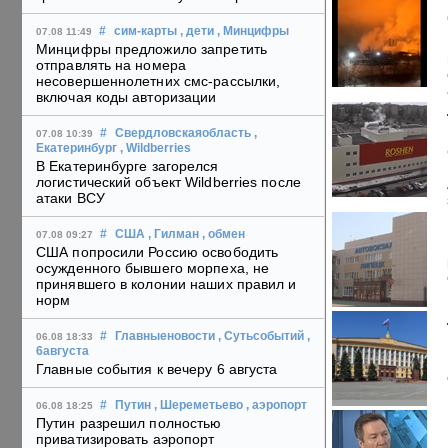
#
сим-карты
, дети
, Минцифры
07.08 11:49
Минцифры предложило запретить
отправлять на номера
несовершеннолетних смс-рассылки,
включая коды авторизации
#
Свердловскаяобласть
,
07.08 10:39
Екатеринбург
, Wildberries
В Екатеринбурге загорелся
логистический объект Wildberries после
атаки ВСУ
#
США
, Гилман
, обмен
07.08 09:27
США попросили Россию освободить
осужденного бывшего морпеха, не
принявшего в колонии наших правил и
норм
#
Главныеновости
, Сутьсобытий
,
06.08 18:33
6августа
Главные события к вечеру 6 августа
#
Путин
, Шереметьево
, аэропорт
06.08 18:25
Путин разрешил полностью
приватизировать аэропорт