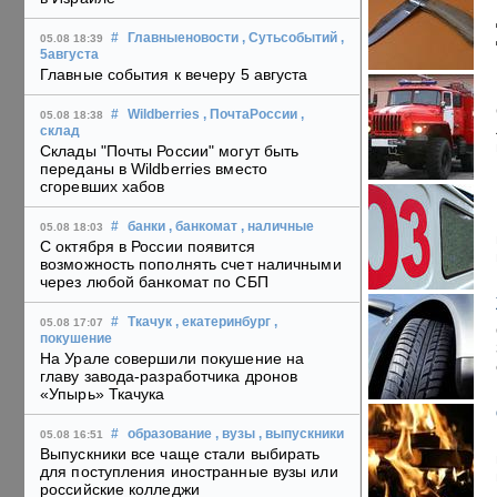
#
Главныеновости
, Сутьсобытий
,
05.08 18:39
5августа
Главные события к вечеру 5 августа
#
Wildberries
, ПочтаРоссии
,
05.08 18:38
склад
Склады "Почты России" могут быть
переданы в Wildberries вместо
сгоревших хабов
#
банки
, банкомат
, наличные
05.08 18:03
С октября в России появится
возможность пополнять счет наличными
через любой банкомат по СБП
#
Ткачук
, екатеринбург
,
05.08 17:07
покушение
На Урале совершили покушение на
главу завода-разработчика дронов
«Упырь» Ткачука
#
образование
, вузы
, выпускники
05.08 16:51
Выпускники все чаще стали выбирать
для поступления иностранные вузы или
российские колледжи