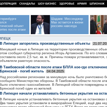
ЦОПЕРАЦИЯ
СКАНДАЛЫ
ШОУ-БИЗНЕС
ЗДОРОВЬЕ
АРМИЯ
ШПИОНАЖ
У
теринбурге
Шадаев: Мессенджер
елся
Max остается в жизни
тический объект
россиян навсегда
erries после атаки
ИПЕЦК
В Липецке загорелись производственные объекты
21.07.20
Минувшей ночью в Липецке на территории производственных объе
этом сообщил губернатор региона Игорь Артамонов. По его слова
составила около 2,5 тыс. кв. м. Причины пожара устанавливаются, 
объявляли ракетную опасность.
В Тамбовской области после атаки БПЛА кое-где отключено
Брянской - погиб житель
04.04.2025
Над российскими регионами за минувшую ночь было уничтожено бо
сообщило Министерство обороны. В Тамбовской области после ата
было отключено газоснабжение. В Липецкой области повреждены н
Брянской погиб один из жителей.
В Липецке начали устанавливать бетонные укрытия на ост
В Липецке начали устанавливать бетонные укрытия на остановках 
Два таких укрытия установили в микрорайоне Елецкий, ещё два не
остановках возле областной больницы и ЛГТУ. Всего же таких укры