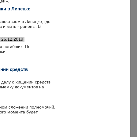
дей».
чки в Липецке
шествием в Липецке, где
 и мать - ранены. В
26.12.2019
х погибших. По
си.
ении средств
о делу о хищении средств
выемку документов на
чном сложении полномочий.
того момента будет