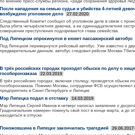
по мнению пресс-службы региона, «ради сохранения здоровья лю
После нападения на семью судьи и убийства 4-летней дево
возбуждено уголовное дело
27.02.2020
Следственный Комитет сообщил об уголовном деле в связи с проис
была убита четырёхлетняя девочка, а ее одиннадцатилетняя сестра
совершении преступления подозревается глава семейства.
Под Липецком опрокинулся в кювет пассажирский автобус
Под Липецком перевернулся рейсовый автобус. Уже известно о дву
предварительным данным, автобус следовал рейсом Москва-Тбили
В трёх российских городах проходят обыски по делу о хищ
гособоронзаказа
22.03.2019
В трёх российских городах, включая столицу, проводятся обыски п
гособоронзаказа. Помимо Москвы, сотрудники ФСБ осуществляют 
предприятиях в Санкт-Петербурге и Липецке.
Мэр Липецка подал в отставку
14.03.2019
Мэр Липецка Сергей Иванов в четверг написал заявление о досро
Градоначальник намерен покинуть свой пост в конце марта, а до э
находиться в отпуске.
Поножовшина в Липецке закончилась трагедией
26.06.2017