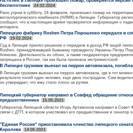
На НЛМК в Липецке произошел пожар, проверяется версия 
беспилотнике
24.02.2024
Рано утром в субботу, 24 февраля, произошел пожар на территор
металлургического комбината (НЛМК) в Липецке. Губернатор реги
сообщил, что в настоящее время проверяется информация о паде
аппарата.
Липецкую фабрику Roshen Петра Порошенко передали в со
РФ
19.02.2024
Суд в Липецке принял решение о передаче в доход РФ акций липе
Roshen, принадлежавшей бывшему президенту Украины Петру Пор
Алексею. Деятельность их обоих, а также гендиректора предприят
запрещена в России, так как была признана экстремистской.
В Липецке грузовик выехал на перрон автовокзала, погибл
В Липецке грузовик выехал на перрон автовокзала, где в тот момен
результате погиб один человек, еще двое пострадали. Сам водител
он утверждает, что ему стало плохо за рулем.
Липецкий губернатор направил в Совфед обращение относи
предшественника
15.05.2021
Губернатор Липецкой области Игорь Артамонов направил в Совет
связи с ДТП, в котором участвовал его предшественник и сенатор о
"Единая Россия" приостановила членство липецкого сенат
Королева
14.05.2021