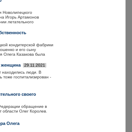
о
ии Новолипецкого
она Игорь Артамонов
нии летательного
бственность
цкой кондитерской фабрики
ошенко и его сыну
ия Олега Казакова была
а женщина
29.11.2021
т находились люди. В
ь тоже госпитализирован -
тельного своего
 Федерации обращение в
т области Олег Королев.
ора Олега