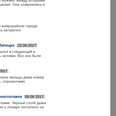
е мужчин, между которыми
шения. Они созвонились и
-м микрорайоне города
а загорелся
Липецке
22.06.2017
зался в следующий в
 человек. Все они были
2017
делали жильцы дома номер
, опрометчиво
многоэтажке
06.06.2017
этажке. Черный столб дыма
ие о пожаре поступило на