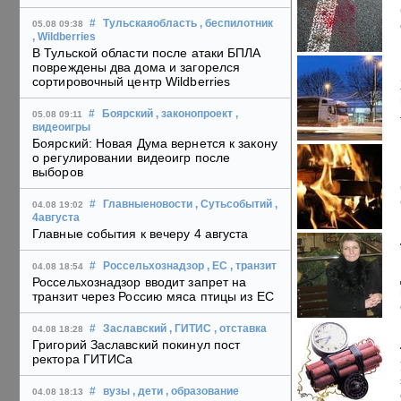
#
Тульскаяобласть
, беспилотник
05.08 09:38
, Wildberries
В Тульской области после атаки БПЛА
повреждены два дома и загорелся
сортировочный центр Wildberries
#
Боярский
, законопроект
,
05.08 09:11
видеоигры
Боярский: Новая Дума вернется к закону
о регулировании видеоигр после
выборов
#
Главныеновости
, Сутьсобытий
,
04.08 19:02
4августа
Главные события к вечеру 4 августа
#
Россельхознадзор
, ЕС
, транзит
04.08 18:54
Россельхознадзор вводит запрет на
транзит через Россию мяса птицы из ЕС
#
Заславский
, ГИТИС
, отставка
04.08 18:28
Григорий Заславский покинул пост
ректора ГИТИСа
#
вузы
, дети
, образование
04.08 18:13