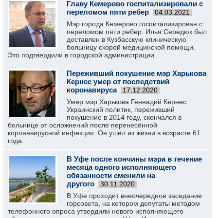
Главу Кемерово госпитализировали с
переломом пяти ребер
04.03.2021
Мэр города Кемерово госпитализирован с
переломом пяти ребер. Илья Середюк был
доставлен в Кузбасскую клиническую
больницу скорой медицинской помощи.
Это подтвердили в городской администрации.
Переживший покушение мэр Харькова
Кернес умер от последствий
коронавируса
17.12.2020
Умер мэр Харькова Геннадий Кернес.
Украинский политик, переживший
покушение в 2014 году, скончался в
больнице от осложнений после перенесённой
коронавирусной инфекции. Он ушёл из жизни в возрасте 61
года.
В Уфе после кончины мэра в течение
месяца одного исполняющего
обязанности сменили на
другого
30.11.2020
В Уфе проходит внеочередное заседание
горсовета, на котором депутаты методом
телефонного опроса утвердили нового исполняющего