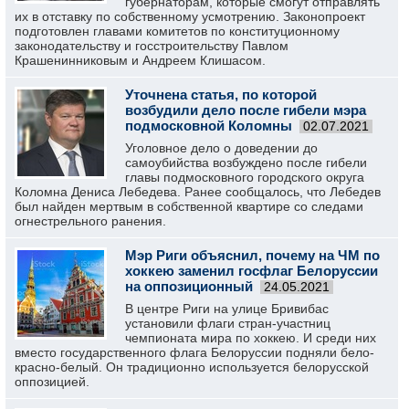
губернаторам, которые смогут отправлять
их в отставку по собственному усмотрению. Законопроект
подготовлен главами комитетов по конституционному
законодательству и госстроительству Павлом
Крашенинниковым и Андреем Клишасом.
Уточнена статья, по которой
возбудили дело после гибели мэра
подмосковной Коломны
02.07.2021
Уголовное дело о доведении до
самоубийства возбуждено после гибели
главы подмосковного городского округа
Коломна Дениса Лебедева. Ранее сообщалось, что Лебедев
был найден мертвым в собственной квартире со следами
огнестрельного ранения.
Мэр Риги объяснил, почему на ЧМ по
хоккею заменил госфлаг Белоруссии
на оппозиционный
24.05.2021
В центре Риги на улице Бривибас
установили флаги стран-участниц
чемпионата мира по хоккею. И среди них
вместо государственного флага Белоруссии подняли бело-
красно-белый. Он традиционно используется белорусской
оппозицией.