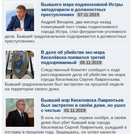
Бывшего мэра подмосковной Истры
заподозрили в должностных
преступлениях
07.11.2019
Андрей Вихарев, два месяца назад
покинувший пост главы подмосковного
города Истра, стал фигурантом уголовного
дела. Бывший градоначальник подозревается в должностных
преступлениях.
В деле об убийстве экс-мэра
Киселёвска появился третий
подозреваемый
05.11.2019
Следственный Комитет сообщил о ходе
расследования дела об убийстве экс-мэра
города Киселевска Сергея Лаврентьева.
Бывший градоначальник был застрелен на прошлой неделе
на территории своего дома.
Бывший мэр Киселевска Лаврентьев
был застрелен в своём доме, но ушел
с честью
01.11.2019
В ночь на пятницу, первое ноября, в своём
доме был убит бывший мэр города
Киселевска Сергей Лаврентьев, ушедший в
отставку в прошлом году. Защищаясь, он успел нанести