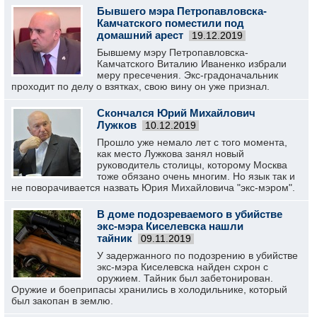
Бывшего мэра Петропавловска-
Камчатского поместили под
домашний арест
19.12.2019
Бывшему мэру Петропавловска-
Камчатского Виталию Иваненко избрали
меру пресечения. Экс-градоначальник
проходит по делу о взятках, свою вину он уже признал.
Скончался Юрий Михайлович
Лужков
10.12.2019
Прошло уже немало лет с того момента,
как место Лужкова занял новый
руководитель столицы, которому Москва
тоже обязано очень многим. Но язык так и
не поворачивается назвать Юрия Михайловича "экс-мэром".
В доме подозреваемого в убийстве
экс-мэра Киселевска нашли
тайник
09.11.2019
У задержанного по подозрению в убийстве
экс-мэра Киселевска найден схрон с
оружием. Тайник был забетонирован.
Оружие и боеприпасы хранились в холодильнике, который
был закопан в землю.