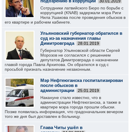
подозрению в коррупции
30.01.2019
Сотрудники латвийского Бюро по борьбе с
коррупцией (KNAB) задержали мэра Риги
Нила Ушакова после проведения обысков в
его квартире и рабочем кабинете.
Ульяновский губернатор обратился в
суд из-за назначения главы
Димитровграда
28.01.2019
Губернатор Ульяновской области Сергей
Морозов не согласился с решением
депутатов Димитровграда о назначении
главой города Павла Архипова. Он обратился в суд с
просьбой признать назначение незаконным.
Мэр Нефтеюганска госпитализирован
после обысков в
администрации
25.01.2019
Накануне стало известно, что в
администрации Нефтеюганска, а также в
квартире мэра города прошли обыски.
Позже появилась информация, что градоначальник вечером
того же дня был доставлен в больницу.
Глава Читы ушёл в