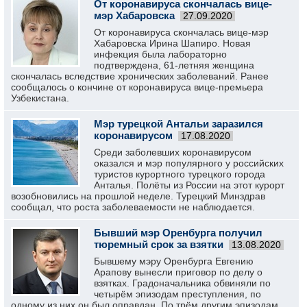
От коронавируса скончалась вице-
мэр Хабаровска
27.09.2020
От коронавируса скончалась вице-мэр
Хабаровска Ирина Шапиро. Новая
инфекция была лабораторно
подтверждена, 61-летняя женщина
скончалась вследствие хронических заболеваний. Ранее
сообщалось о кончине от коронавируса вице-премьера
Узбекистана.
Мэр турецкой Антальи заразился
коронавирусом
17.08.2020
Среди заболевших коронавирусом
оказался и мэр популярного у российских
туристов курортного турецкого города
Анталья. Полёты из России на этот курорт
возобновились на прошлой неделе. Турецкий Минздрав
сообщал, что роста заболеваемости не наблюдается.
Бывший мэр Оренбурга получил
тюремный срок за взятки
13.08.2020
Бывшему мэру Оренбурга Евгению
Арапову вынесли приговор по делу о
взятках. Градоначальника обвиняли по
четырём эпизодам преступления, по
одному из них он был оправдан. По трём другим эпизодам