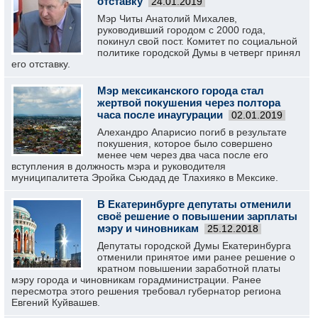
отставку
24.01.2019
Мэр Читы Анатолий Михалев,
руководивший городом с 2000 года,
покинул свой пост. Комитет по социальной
политике городской Думы в четверг принял
его отставку.
Мэр мексиканского города стал
жертвой покушения через полтора
часа после инаугурации
02.01.2019
Алехандро Апарисио погиб в результате
покушения, которое было совершено
менее чем через два часа после его
вступления в должность мэра и руководителя
муниципалитета Эройка Сьюдад де Тлахияко в Мексике.
В Екатеринбурге депутаты отменили
своё решение о повышении зарплаты
мэру и чиновникам
25.12.2018
Депутаты городской Думы Екатеринбурга
отменили принятое ими ранее решение о
кратном повышении заработной платы
мэру города и чиновникам горадминистрации. Ранее
пересмотра этого решения требовал губернатор региона
Евгений Куйвашев.