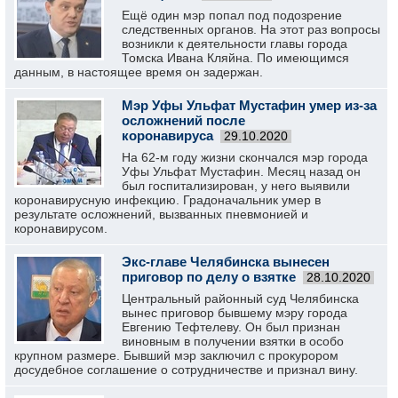
Ещё один мэр попал под подозрение
следственных органов. На этот раз вопросы
возникли к деятельности главы города
Томска Ивана Кляйна. По имеющимся
данным, в настоящее время он задержан.
Мэр Уфы Ульфат Мустафин умер из-за
осложнений после
коронавируса
29.10.2020
На 62-м году жизни скончался мэр города
Уфы Ульфат Мустафин. Месяц назад он
был госпитализирован, у него выявили
коронавирусную инфекцию. Градоначальник умер в
результате осложнений, вызванных пневмонией и
коронавирусом.
Экс-главе Челябинска вынесен
приговор по делу о взятке
28.10.2020
Центральный районный суд Челябинска
вынес приговор бывшему мэру города
Евгению Тефтелеву. Он был признан
виновным в получении взятки в особо
крупном размере. Бывший мэр заключил с прокурором
досудебное соглашение о сотрудничестве и признал вину.