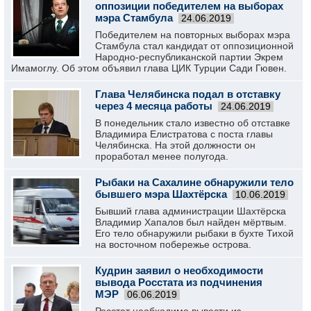
оппозиции победителем на выборах
мэра Стамбула
24.06.2019
Победителем на повторных выборах мэра
Стамбула стал кандидат от оппозиционной
Народно-республиканской партии Экрем
Имамоглу. Об этом объявил глава ЦИК Турции Сади Гювен.
Глава Челябинска подал в отставку
через 4 месяца работы
24.06.2019
В понедельник стало известно об отставке
Владимира Елистратова с поста главы
Челябинска. На этой должности он
проработал менее полугода.
Рыбаки на Сахалине обнаружили тело
бывшего мэра Шахтёрска
10.06.2019
Бывший глава администрации Шахтёрска
Владимир Хапалов был найден мёртвым.
Его тело обнаружили рыбаки в бухте Тихой
на восточном побережье острова.
Кудрин заявил о необходимости
вывода Росстата из подчинения
МЭР
06.06.2019