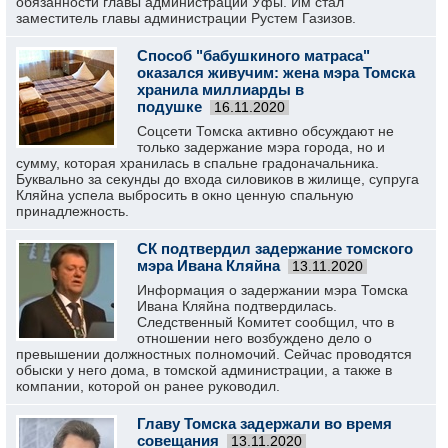
обязанности главы администрации Уфы. Им стал
заместитель главы администрации Рустем Газизов.
Способ "бабушкиного матраса"
оказался живучим: жена мэра Томска
хранила миллиарды в
подушке
16.11.2020
Соцсети Томска активно обсуждают не
только задержание мэра города, но и
сумму, которая хранилась в спальне градоначальника.
Буквально за секунды до входа силовиков в жилище, супруга
Кляйна успела выбросить в окно ценную спальную
принадлежность.
СК подтвердил задержание томского
мэра Ивана Кляйна
13.11.2020
Информация о задержании мэра Томска
Ивана Кляйна подтвердилась.
Следственный Комитет сообщил, что в
отношении него возбуждено дело о
превышении должностных полномочий. Сейчас проводятся
обыски у него дома, в томской администрации, а также в
компании, которой он ранее руководил.
Главу Томска задержали во время
совещания
13.11.2020