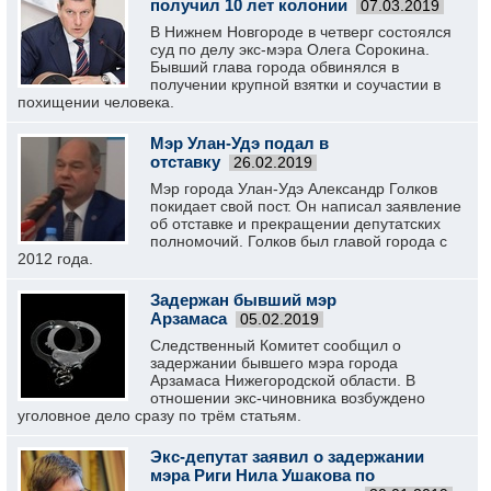
получил 10 лет колонии
07.03.2019
В Нижнем Новгороде в четверг состоялся
суд по делу экс-мэра Олега Сорокина.
Бывший глава города обвинялся в
получении крупной взятки и соучастии в
похищении человека.
Мэр Улан-Удэ подал в
отставку
26.02.2019
Мэр города Улан-Удэ Александр Голков
покидает свой пост. Он написал заявление
об отставке и прекращении депутатских
полномочий. Голков был главой города с
2012 года.
Задержан бывший мэр
Арзамаса
05.02.2019
Следственный Комитет сообщил о
задержании бывшего мэра города
Арзамаса Нижегородской области. В
отношении экс-чиновника возбуждено
уголовное дело сразу по трём статьям.
Экс-депутат заявил о задержании
мэра Риги Нила Ушакова по