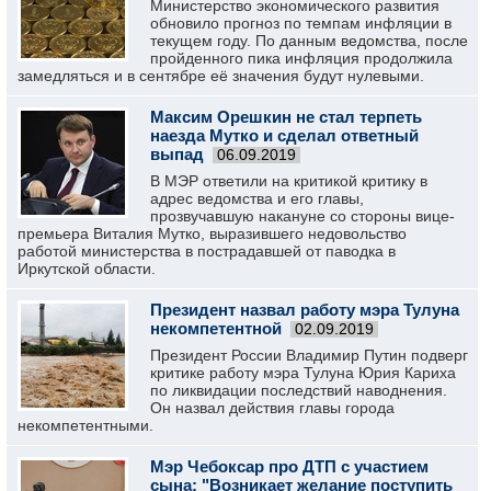
Министерство экономического развития
обновило прогноз по темпам инфляции в
текущем году. По данным ведомства, после
пройденного пика инфляция продолжила
замедляться и в сентябре её значения будут нулевыми.
Максим Орешкин не стал терпеть
наезда Мутко и сделал ответный
выпад
06.09.2019
В МЭР ответили на критикой критику в
адрес ведомства и его главы,
прозвучавшую накануне со стороны вице-
премьера Виталия Мутко, выразившего недовольство
работой министерства в пострадавшей от паводка в
Иркутской области.
Президент назвал работу мэра Тулуна
некомпетентной
02.09.2019
Президент России Владимир Путин подверг
критике работу мэра Тулуна Юрия Кариха
по ликвидации последствий наводнения.
Он назвал действия главы города
некомпетентными.
Мэр Чебоксар про ДТП с участием
сына: "Возникает желание поступить