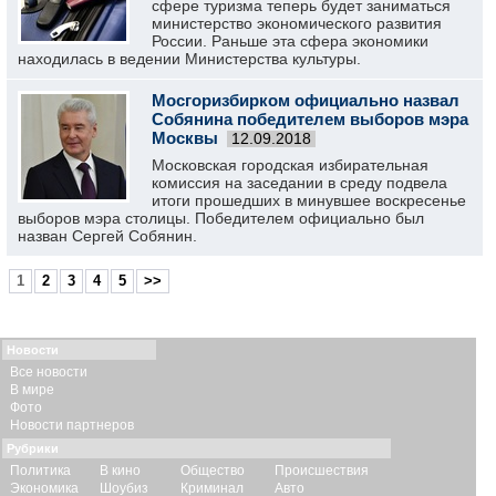
сфере туризма теперь будет заниматься
министерство экономического развития
России. Раньше эта сфера экономики
находилась в ведении Министерства культуры.
Мосгоризбирком официально назвал
Собянина победителем выборов мэра
Москвы
12.09.2018
Московская городская избирательная
комиссия на заседании в среду подвела
итоги прошедших в минувшее воскресенье
выборов мэра столицы. Победителем официально был
назван Сергей Собянин.
1
2
3
4
5
>>
Новости
Все новости
В мире
Фото
Новости партнеров
Рубрики
Политика
В кино
Общество
Происшествия
Экономика
Шоубиз
Криминал
Авто