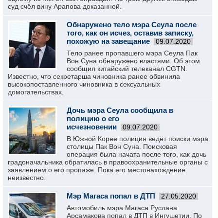
суд счёл вину Арапова доказанной.
Обнаружено тело мэра Сеула после
того, как он исчез, оставив записку,
похожую на завещание
09.07.2020
Тело ранее пропавшего мэра Сеула Пак
Вон Суна обнаружено властями. Об этом
сообщил китайский телеканал СGTN.
Известно, что секретарша чиновника ранее обвинила
высокопоставленного чиновника в сексуальных
домогательствах.
Дочь мэра Сеула сообщила в
полицию о его
исчезновении
09.07.2020
В Южной Корее полиция ведёт поиски мэра
столицы Пак Вон Суна. Поисковая
операция была начата после того, как дочь
градоначальника обратилась в правоохранительные органы с
заявлением о его пропаже. Пока его местонахождение
неизвестно.
Мэр Магаса попал в ДТП
27.05.2020
Автомобиль мэра Магаса Руслана
Арсамакова попал в ДТП в Ингушетии. По