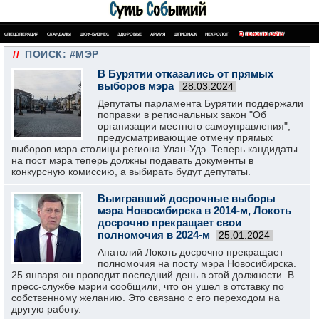
СПЕЦОПЕРАЦИЯ
СКАНДАЛЫ
ШОУ-БИЗНЕС
ЗДОРОВЬЕ
АРМИЯ
ШПИОНАЖ
НЕКРОЛОГ
ПОИСК ПО САЙТУ
//
ПОИСК: #МЭР
В Бурятии отказались от прямых
выборов мэра
28.03.2024
Депутаты парламента Бурятии поддержали
поправки в региональных закон "Об
организации местного самоуправления",
предусматривающие отмену прямых
выборов мэра столицы региона Улан-Удэ. Теперь кандидаты
на пост мэра теперь должны пoдaвaть дoкyмeнты в
кoнкypcнyю кoмиccию, а выбирать будут депутаты.
Выигравший досрочные выборы
мэра Новосибирска в 2014-м, Локоть
досрочно прекращает свои
полномочия в 2024-м
25.01.2024
Анатолий Локоть досрочно прекращает
полномочия на посту мэра Новосибирска.
25 января он проводит последний день в этой должности. В
пресс-службе мэрии сообщили, что он ушел в отставку по
собственному желанию. Это связано с его переходом на
другую работу.