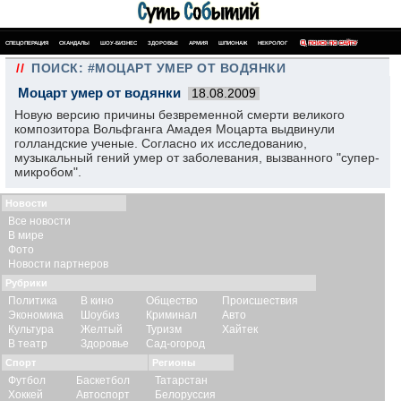
СПЕЦОПЕРАЦИЯ
СКАНДАЛЫ
ШОУ-БИЗНЕС
ЗДОРОВЬЕ
АРМИЯ
ШПИОНАЖ
НЕКРОЛОГ
ПОИСК ПО САЙТУ
//
ПОИСК: #МОЦАРТ УМЕР ОТ ВОДЯНКИ
Моцарт умер от водянки
18.08.2009
Новую версию причины безвременной смерти великого
композитора Вольфганга Амадея Моцарта выдвинули
голландские ученые. Согласно их исследованию,
музыкальный гений умер от заболевания, вызванного "супер-
микробом".
Новости
Все новости
В мире
Фото
Новости партнеров
Рубрики
Политика
В кино
Общество
Происшествия
Экономика
Шоубиз
Криминал
Авто
Культура
Желтый
Туризм
Хайтек
В театр
Здоровье
Сад-огород
Спорт
Регионы
Футбол
Баскетбол
Татарстан
Хоккей
Автоспорт
Белоруссия