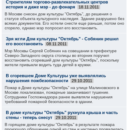
Строителям торгово-развлекательных центров
история и даже мэр - до фонаря
18.11.2011
В Москве снесен дом культуры "Октябрь", до решения о
статусе объекта культурного наследия. Здание разрушено без
всяких документов. Его хотели снести еще раньше, потом оно
сгорело, однако мэр попросил его восстановить.
Зря жгли Дом культуры "Октябрь" - Собянин решил
его восстановить
08.11.2011
Мэр Москвы Сергей Собянин на совещании в префектуре
Северо-Западного округа столицы во вторник поручил
восстановить сгоревший дом культуры "Октябрь", поскольку
жители привыкли водить туда детей в кружки.
В сгоревшем Доме Культуры уже выявлялись
нарушения пожбезопасности
29.10.2011
Пожар в Доме культуры "Октябрь" на улице Малиновского в
Москве локализован, пожарные заканчивают тушение.
Сотрудники Госпожнадзора ранее выявляли нарушения
требований пожарной безопасности в здании.
В доме культуры "Октябрь" рухнула крыша и часть
стены - теперь снесут
29.10.2011
В горящем доме культуры "Октябрь" в результате пожара
произошло обрушение одной из стен и частично провалилась