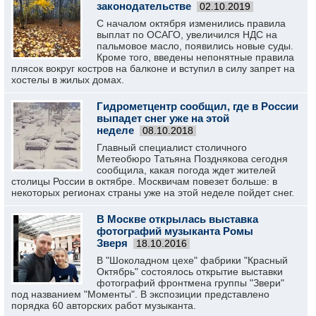
законодательстве
02.10.2019
С началом октября изменились правила
выплат по ОСАГО, увеличился НДС на
пальмовое масло, появились новые суды.
Кроме того, введены непонятные правила
плясок вокруг костров на балконе и вступил в силу запрет на
хостелы в жилых домах.
Гидрометцентр сообщил, где в России
выпадет снег уже на этой
неделе
08.10.2018
Главный специалист столичного
Метеобюро Татьяна Позднякова сегодня
сообщила, какая погода ждет жителей
столицы России в октябре. Москвичам повезет больше: в
некоторых регионах страны уже на этой неделе пойдет снег.
В Москве открылась выставка
фотографий музыканта Ромы
Зверя
18.10.2016
В "Шоколадном цехе" фабрики "Красный
Октябрь" состоялось открытие выставки
фотографий фронтмена группы "Звери"
под названием "Моменты". В экспозиции представлено
порядка 60 авторских работ музыканта.