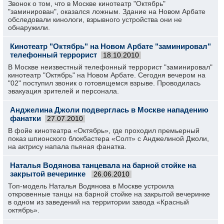
Звонок о том, что в Москве кинотеатр "Октябрь"
"заминирован", оказался ложным. Здание на Новом Арбате
обследовали кинологи, взрывного устройства они не
обнаружили.
Кинотеатр "Октябрь" на Новом Арбате "заминировал"
телефонный террорист
18.10.2010
В Москве неизвестный телефонный террорист "заминировал"
кинотеатр "Октябрь" на Новом Арбате. Сегодня вечером на
"02" поступил звоник о готовящемся взрыве. Проводилась
эвакуация зрителей и персонала.
Анджелина Джоли подверглась в Москве нападению
фанатки
27.07.2010
В фойе кинотеатра «Октябрь», где проходил премьерный
показ шпионского блокбастера «Солт» с Анджелиной Джоли,
на актрису напала пьяная фанатка.
Наталья Водянова танцевала на барной стойке на
закрытой вечеринке
26.06.2010
Топ-модель Наталья Водянова в Москве устроила
откровенные танцы на барной стойке на закрытой вечеринке
в одном из заведений на территории завода «Красный
октябрь».