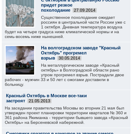
придет резкое
похолодание
27.09.2014
Существенное похолодание ожидает
россиян в центральной части России уже с
1 октября. Дневная температура воздуха
будет на четыре градуса ниже климатической нормы и на
семь-восемь ниже нынешней.
На волгоградском заводе "Красный
Октябрь" прогремел
взрыв
30.05.2014
На металлургическом заводе «Красный
октябрь» в Волгоградской области рано
утром прогремел взрыв. Пострадали двое
рабочих - мужчин 33 и 50 лет с ожогами доставили в
больницу.
Красный Октябрь в Москве все-таки
застроят
21.05.2013
На заседании правительства Москвы во вторник 21 мая был
утвержден проект планировки территории кварталов № 360 и
361 района Якиманка - территории бывшего завода «Красный
Октябрь» на Берсеневской набережной.
Снеговики сразятся в конкурсе за звание самого