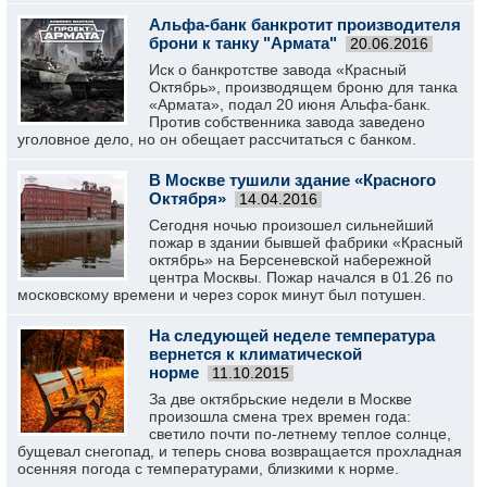
Альфа-банк банкротит производителя
брони к танку "Армата"
20.06.2016
Иск о банкротстве завода «Красный
Октябрь», производящем броню для танка
«Армата», подал 20 июня Альфа-банк.
Против собственника завода заведено
уголовное дело, но он обещает рассчитаться с банком.
В Москве тушили здание «Красного
Октября»
14.04.2016
Сегодня ночью произошел сильнейший
пожар в здании бывшей фабрики «Красный
октябрь» на Берсеневской набережной
центра Москвы. Пожар начался в 01.26 по
московскому времени и через сорок минут был потушен.
На следующей неделе температура
вернется к климатической
норме
11.10.2015
За две октябрьские недели в Москве
произошла смена трех времен года:
светило почти по-летнему теплое солнце,
бущевал снегопад, и теперь снова возвращается прохладная
осенняя погода с температурами, близкими к норме.