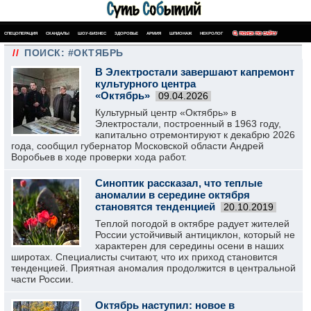
СПЕЦОПЕРАЦИЯ
СКАНДАЛЫ
ШОУ-БИЗНЕС
ЗДОРОВЬЕ
АРМИЯ
ШПИОНАЖ
НЕКРОЛОГ
ПОИСК ПО САЙТУ
//
ПОИСК: #ОКТЯБРЬ
В Электростали завершают капремонт
культурного центра
«Октябрь»
09.04.2026
Культурный центр «Октябрь» в
Электростали, построенный в 1963 году,
капитально отремонтируют к декабрю 2026
года, сообщил губернатор Московской области Андрей
Воробьев в ходе проверки хода работ.
Синоптик рассказал, что теплые
аномалии в середине октября
становятся тенденцией
20.10.2019
Теплой погодой в октябре радует жителей
России устойчивый антициклон, который не
характерен для середины осени в наших
широтах. Специалисты считают, что их приход становится
тенденцией. Приятная аномалия продолжится в центральной
части России.
Октябрь наступил: новое в