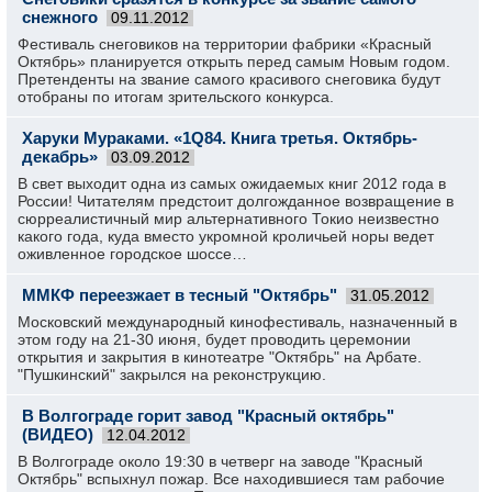
снежного
09.11.2012
Фестиваль снеговиков на территории фабрики «Красный
Октябрь» планируется открыть перед самым Новым годом.
Претенденты на звание самого красивого снеговика будут
отобраны по итогам зрительского конкурса.
Харуки Мураками. «1Q84. Книга третья. Октябрь-
декабрь»
03.09.2012
В свет выходит одна из самых ожидаемых книг 2012 года в
России! Читателям предстоит долгожданное возвращение в
сюрреалистичный мир альтернативного Токио неизвестно
какого года, куда вместо укромной кроличьей норы ведет
оживленное городское шоссе…
ММКФ переезжает в тесный "Октябрь"
31.05.2012
Московский международный кинофестиваль, назначенный в
этом году на 21-30 июня, будет проводить церемонии
открытия и закрытия в кинотеатре "Октябрь" на Арбате.
"Пушкинский" закрылся на реконструкцию.
В Волгограде горит завод "Красный октябрь"
(ВИДЕО)
12.04.2012
В Волгограде около 19:30 в четверг на заводе "Красный
Октябрь" вспыхнул пожар. Все находившиеся там рабочие