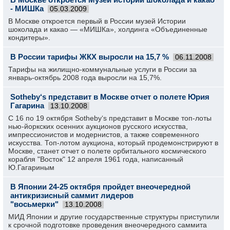
- МИШКа
05.03.2009
В Москве откроется первый в России музей Истории
шоколада и какао — «МИШКа», холдинга «Объединенные
кондитеры».
В России тарифы ЖКХ выросли на 15,7 %
06.11.2008
Тарифы на жилищно-коммунальные услуги в России за
январь-октябрь 2008 года выросли на 15,7%.
Sotheby‘s представит в Москве отчет о полете Юрия
Гагарина
13.10.2008
С 16 по 19 октября Sotheby‘s представит в Москве топ-лоты
нью-йоркских осенних аукционов русского искусства,
импрессионистов и модернистов, а также современного
искусства. Топ-лотом аукциона, который продемонстрируют в
Москве, станет отчет о полете орбитального космического
корабля "Восток" 12 апреля 1961 года, написанный
Ю.Гагариным
В Японии
24-25
октября пройдет внеочередной
антикризисный саммит лидеров
"восьмерки"
13.10.2008
МИД Японии и другие государственные структуры приступили
к срочной подготовке проведения внеочередного саммита