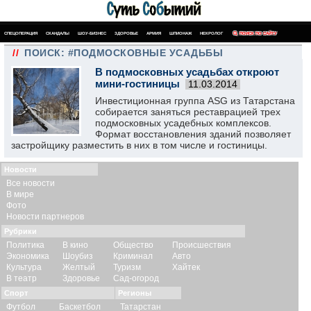
СПЕЦОПЕРАЦИЯ
СКАНДАЛЫ
ШОУ-БИЗНЕС
ЗДОРОВЬЕ
АРМИЯ
ШПИОНАЖ
НЕКРОЛОГ
ПОИСК ПО САЙТУ
//
ПОИСК: #ПОДМОСКОВНЫЕ УСАДЬБЫ
В подмосковных усадьбах откроют
мини-гостиницы
11.03.2014
Инвестиционная группа ASG из Татарстана
собирается заняться реставрацией трех
подмосковных усадебных комплексов.
Формат восстановления зданий позволяет
застройщику разместить в них в том числе и гостиницы.
Новости
Все новости
В мире
Фото
Новости партнеров
Рубрики
Политика
В кино
Общество
Происшествия
Экономика
Шоубиз
Криминал
Авто
Культура
Желтый
Туризм
Хайтек
В театр
Здоровье
Сад-огород
Спорт
Регионы
Футбол
Баскетбол
Татарстан